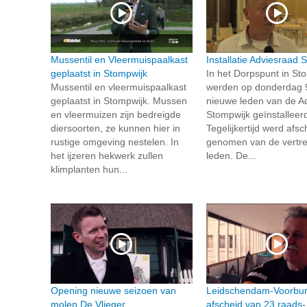
Mussentil en Vleermuispaalkast
Installatie Adviesraad 
geplaatst in Stompwijk
In het Dorpspunt in St
Mussentil en vleermuispaalkast
werden op donderdag 9
geplaatst in Stompwijk. Mussen
nieuwe leden van de A
en vleermuizen zijn bedreigde
Stompwijk geïnstalleer
diersoorten, ze kunnen hier in
Tegelijkertijd werd afsc
rustige omgeving nestelen. In
genomen van de vertr
het ijzeren hekwerk zullen
leden. De...
klimplanten hun...
Opening nieuwe seizoen van
Leidschendam-Voorbu
molen De Vlieger
afscheid van 23 raads-