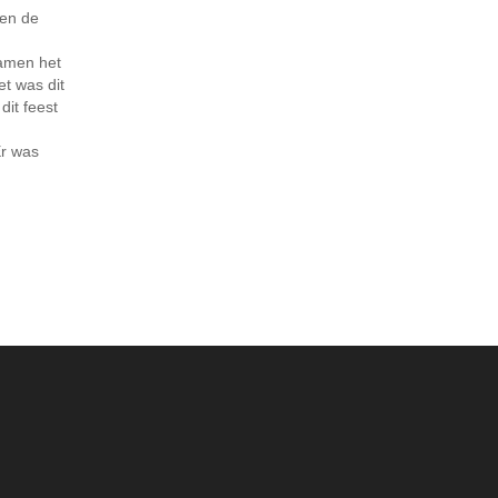
en de
amen het
et was dit
dit feest
r was