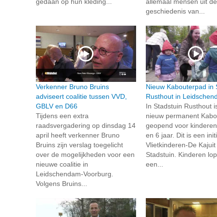
gedaan op hun kleding...
allemaal mensen uit de
geschiedenis van...
Verkenner Bruno Bruins
Nieuw Kabouterpad in 
adviseert coalitie tussen VVD,
Rusthout in Leidsche
GBLV en D66
In Stadstuin Rusthout i
Tijdens een extra
nieuw permanent Kabo
raadsvergadering op dinsdag 14
geopend voor kinderen
april heeft verkenner Bruno
en 6 jaar. Dit is een init
Bruins zijn verslag toegelicht
Vlietkinderen-De Kajuit
over de mogelijkheden voor een
Stadstuin. Kinderen lo
nieuwe coalitie in
een...
Leidschendam-Voorburg.
Volgens Bruins...