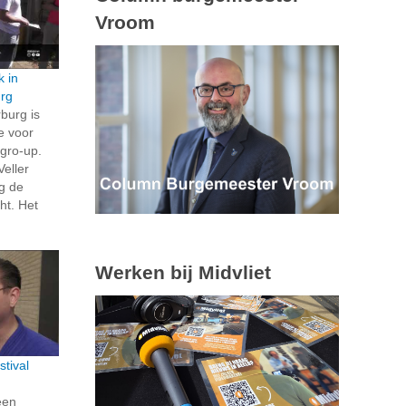
Vroom
k in
rg
burg is
e voor
 gro-up.
Veller
g de
cht. Het
Werken bij Midvliet
tival
een