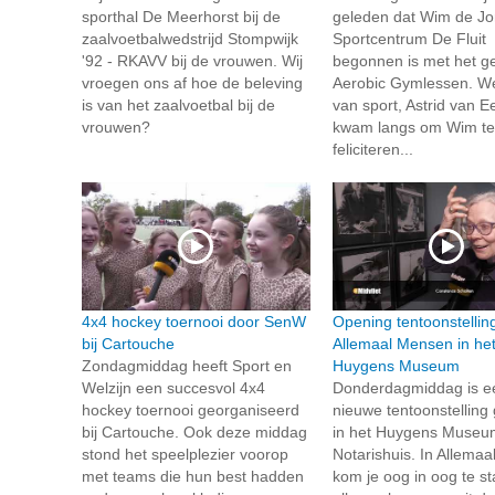
sporthal De Meerhorst bij de
geleden dat Wim de Jo
zaalvoetbalwedstrijd Stompwijk
Sportcentrum De Fluit
'92 - RKAVV bij de vrouwen. Wij
begonnen is met het g
vroegen ons af hoe de beleving
Aerobic Gymlessen. W
is van het zaalvoetbal bij de
van sport, Astrid van E
vrouwen?
kwam langs om Wim te
feliciteren...
4x4 hockey toernooi door SenW
Opening tentoonstellin
bij Cartouche
Allemaal Mensen in he
Zondagmiddag heeft Sport en
Huygens Museum
Welzijn een succesvol 4x4
Donderdagmiddag is e
hockey toernooi georganiseerd
nieuwe tentoonstellin
bij Cartouche. Ook deze middag
in het Huygens Museum
stond het speelplezier voorop
Notarishuis. In Allema
met teams die hun best hadden
kom je oog in oog te s