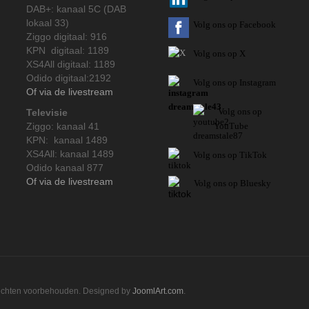
DAB+: kanaal 5C (DAB
lokaal 33)
Volg ons op Facebook
Ziggo digitaal: 916
KPN digitaal: 1189
Volg ons op X
XS4All digitaal: 1189
Odido digitaal:2192
Volg ons op Instagram
Of via de livestream
Volg
ons op
Televisie
Ziggo: kanaal 41
YouTube
KPN: kanaal 1489
XS4All: kanaal 1489
Volg ons op TikTok
Odido kanaal 877
Of via de livestream
Volg ons op Bluesky
rechten voorbehouden. Designed by
JoomlArt.com
.