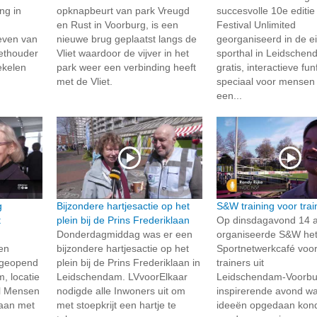
ng in
opknapbeurt van park Vreugd
succesvolle 10e editie
en Rust in Voorburg, is een
Festival Unlimited
even van
nieuwe brug geplaatst langs de
georganiseerd in de e
ethouder
Vliet waardoor de vijver in het
sporthal in Leidschen
ekelen
park weer een verbinding heeft
gratis, interactieve funf
met de Vliet.
speciaal voor mensen
een...
g
Bijzondere hartjesactie op het
S&W training voor trai
t
plein bij de Prins Frederiklaan
Op dinsdagavond 14 a
Donderdagmiddag was er een
organiseerde S&W he
en
bijzondere hartjesactie op het
Sportnetwerkcafé voor
g geopend
plein bij de Prins Frederiklaan in
trainers uit
, locatie
Leidschendam. LVvoorElkaar
Leidschendam‑Voorbu
al Mensen
nodigde alle Inwoners uit om
inspirerende avond w
taan met
met stoepkrijt een hartje te
ideeën opgedaan kon