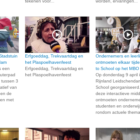
tekenen voor...
worden, ervaringen...
Stadstuin
Erfgoeddag, Trekvaartdag en
Ondernemers en leerl
ndam
het Plaspoelhavenfeest
ontmoeten elkaar tijd
s een
Erfgoeddag, Trekvaartdag en
to School op het MBO 
uterpad
het Plaspoelhavenfeest
Op donderdag 9 april 
 tussen 3
Rijnland Leidschenda
iatief van
School georganiseerd.
 en de
deze interactieve mid
pen met
ontmoeten onderneme
studenten en onderwij
rondom actuele thema’