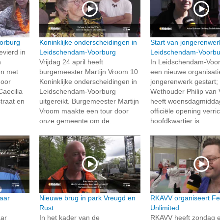
orburg
Koninklijke onderscheidingen in
Start van jongerenwer
evierd in
Leidschendam-Voorburg
Leidschendam-Voorbu
n
Vrijdag 24 april heeft
In Leidschendam-Voor
on met
burgemeester Martijn Vroom 10
een nieuwe organisati
door
Koninklijke onderscheidingen in
jongerenwerk gestart;
Caecilia
Leidschendam-Voorburg
Wethouder Philip van 
traat en
uitgereikt. Burgemeester Martijn
heeft woensdagmidda
Vroom maakte een tour door
officiële opening verri
onze gemeente om de...
hoofdkwartier is...
aar
Nieuwe brug in park Vreugd en
RKAVV organiseert Fes
Rust
Unlimited
ar
In het kader van de
RKAVV heeft zondag 