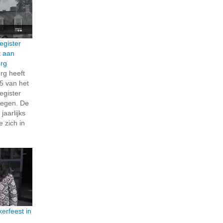
egister
t aan
rg
rg heeft
5 van het
egister
regen. De
jaarlijks
 zich in
kerfeest in