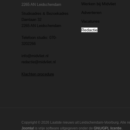
Werken bij Midvliet
2265 AN Leidschendam
Adverteren
Studioadres & Bezoekadres
Damlaan 32
Vacatures
2265 AN Leidschendam
Redactie
Telefoon studio: 070-
3202266
info@midvliet.nl
redactie@midvliet.nl
Klachten procedure
Copyright © 2026 Laatste nieuws uit Leidschendam-Voorburg. Alle 
Joomla!
is vrije software uitgegeven onder de
GNU/GPL licentie.