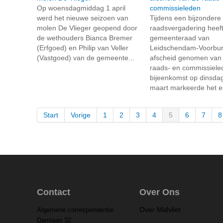
Op woensdagmiddag 1 april
commissieleden
werd het nieuwe seizoen van
Tijdens een bijzondere
molen De Vlieger geopend door
raadsvergadering heef
de wethouders Bianca Bremer
gemeenteraad van
(Erfgoed) en Philip van Veller
Leidschendam-Voorbu
(Vastgoed) van de gemeente...
afscheid genomen van
raads- en commissiele
bijeenkomst op dinsda
maart markeerde het ei
Start
Vorige
1
2
3
4
5
6
7
8
Contact
Over Ons
Over Midvliet
Algemene correspondentie
Damlaan 32