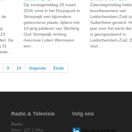
Op zondagmiddag 29 maart
Zaterdagmiddag hebb
2026 vond in het Dorpspunt in
buurtbewoners van
t de
Stompwijk een bijzondere
Leidschendam-Zuid s
gebeurtenis plaats: tijdens het
Suikerfeest gevierd. H
rg
10 jarig jubileum van Stichting
jaar voor het eerst dat 
 23
Oud Stompwijk ontving
is georganiseerd in
den. De
mevrouw Luiten Wensveen
Leidschendam-Zuid. E
g 31
een...
voor...
nde...
9
10
Volgende
Einde
Radio & Televisie
Volg ons
Radio
Ether: 107.2 Mhz
V
olg ons op L
inkedIn