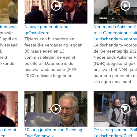
Stompwijk
Nieuwe gemeenteraad
Nederlands Autisme R
ompwijk
geïnstalleerd
reikt Gemeenteprijs ui
 april de
Tijdens een bijzondere en
Leidschendam-Voorbu
dviesraad
feestelijke vergadering legden
Leidschendam-Voorbu
d.
35 raadsleden en 13
de Gemeenteprijs 202
heid
commissieleden de eed of
Nederlands Autisme R
ekkende
belofte af. Daarmee is de
(NAR) toegekend gek
nieuwe raadsperiode (2026-
prijs van het NAR gaat 
2030) officieel begonnen.
naar een gemeente die
zijn ogen maximaal...
rg neemt
10 jarig jubileum van Stichting
De viering van het Sui
 en
Oud Stompwijk
Leidschendam-Zuid