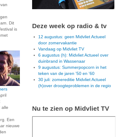
 van
igen
dam. Dit
Deze week op radio & tv
estival is
 met
12 augustus: geen Midvliet Actueel
door zomervakantie
Vandaag op Midvliet TV
6 augustus (h): Midvliet Actueel over
duinbrand in Wassenaar
9 augustus: Summerpopcorn in het
teken van de jaren '50 en '60
30 juli: zomereditie Midvliet Actueel
(h)over droogteproblemen in de regio
ners
pril
t
Nu te zien op Midvliet TV
 alle
rg. Een
aar nieuwe
den