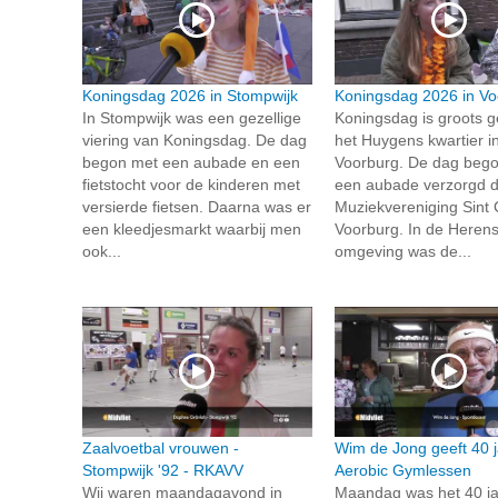
Koningsdag 2026 in Stompwijk
Koningsdag 2026 in Vo
In Stompwijk was een gezellige
Koningsdag is groots g
viering van Koningsdag. De dag
het Huygens kwartier i
begon met een aubade en een
Voorburg. De dag beg
fietstocht voor de kinderen met
een aubade verzorgd 
versierde fietsen. Daarna was er
Muziekvereniging Sint 
een kleedjesmarkt waarbij men
Voorburg. In de Herens
ook...
omgeving was de...
Zaalvoetbal vrouwen -
Wim de Jong geeft 40 j
Stompwijk '92 - RKAVV
Aerobic Gymlessen
Wij waren maandagavond in
Maandag was het 40 ja