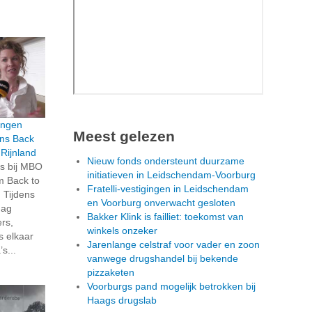
ingen
Meest gelezen
ens Back
Rijnland
Nieuw fonds ondersteunt duurzame
is bij MBO
initiatieven in Leidschendam-Voorburg
m Back to
Fratelli-vestigingen in Leidschendam
 Tijdens
en Voorburg onverwacht gesloten
dag
Bakker Klink is failliet: toekomst van
rs,
winkels onzeker
s elkaar
Jarenlange celstraf voor vader en zoon
s...
vanwege drugshandel bij bekende
pizzaketen
Voorburgs pand mogelijk betrokken bij
Haags drugslab