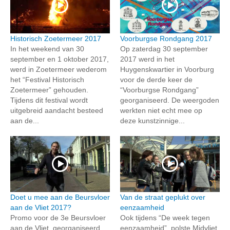
Historisch Zoetermeer 2017
Voorburgse Rondgang 2017
In het weekend van 30
Op zaterdag 30 september
september en 1 oktober 2017,
2017 werd in het
werd in Zoetermeer wederom
Huygenskwartier in Voorburg
het “Festival Historisch
voor de derde keer de
Zoetermeer” gehouden.
“Voorburgse Rondgang”
Tijdens dit festival wordt
georganiseerd. De weergoden
uitgebreid aandacht besteed
werkten niet echt mee op
aan de...
deze kunstzinnige...
Doet u mee aan de Beursvloer
Van de straat geplukt over
aan de Vliet 2017?
eenzaamheid
Promo voor de 3e Beursvloer
Ook tijdens “De week tegen
aan de Vliet, georganiseerd
eenzaamheid”, polste Midvliet