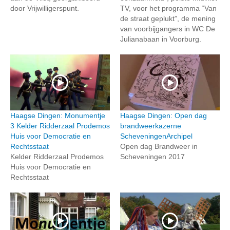
door Vrijwilligerspunt.
TV, voor het programma “Van
de straat geplukt”, de mening
van voorbijgangers in WC De
Julianabaan in Voorburg.
Haagse Dingen: Monumentje
Haagse Dingen: Open dag
3 Kelder Ridderzaal Prodemos
brandweerkazerne
Huis voor Democratie en
ScheveningenArchipel
Rechtsstaat
Open dag Brandweer in
Kelder Ridderzaal Prodemos
Scheveningen 2017
Huis voor Democratie en
Rechtsstaat