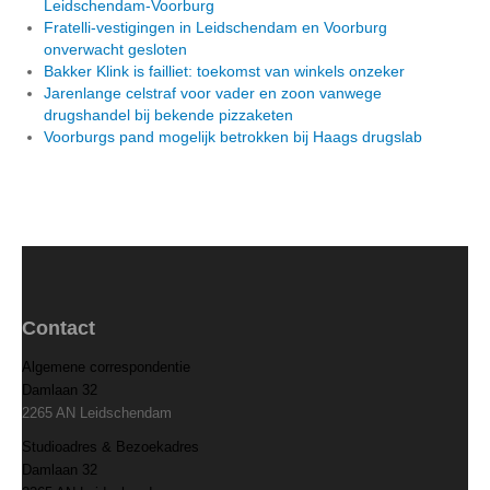
Leidschendam-Voorburg
Fratelli-vestigingen in Leidschendam en Voorburg
onverwacht gesloten
Bakker Klink is failliet: toekomst van winkels onzeker
Jarenlange celstraf voor vader en zoon vanwege
drugshandel bij bekende pizzaketen
Voorburgs pand mogelijk betrokken bij Haags drugslab
Contact
Algemene correspondentie
Damlaan 32
2265 AN Leidschendam
Studioadres & Bezoekadres
Damlaan 32