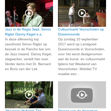
Jazz in de Regio Sept. Simon
Cultuurmarkt Voorschoten op
Rigter Danny Kegel e.a.
Duivenvoorde
In deze aflevering top
Op zondag 10 september
saxofonist Simon Rigter op
2017 werd op Landgoed
bezoek in de Pancho bar ivm
Duivenvoorde in Voorschoten,
de Jazz maand. Danny Kegel,
voor het eerst deelgenomen
slagwerker, vertelt hier over.
aan de kunst- en cultuurmarkt
Verder items met Dr. Bernard
tijdens het Weekend van
en Boris van der Lek.
Voorschoten. Midvliet TV
maakte een...
“Huygens’ Hofwijck The
Sporen van de dierentuin