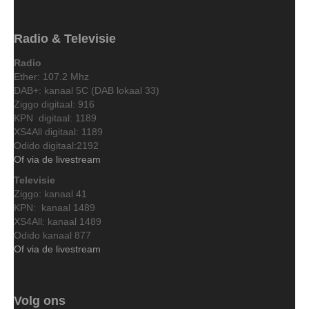
Radio & Televisie
Radio
Ether: 107.2 Mhz
DAB+: kanaal 5C (DAB lokaal 33)
Ziggo digitaal: 916
KPN digitaal: 1189
XS4All digitaal: 1189
Odido digitaal:2192
Of via de livestream
Televisie
Ziggo: kanaal 41
KPN: kanaal 1489
XS4All: kanaal 1489
Odido kanaal 877
Of via de livestream
Volg ons