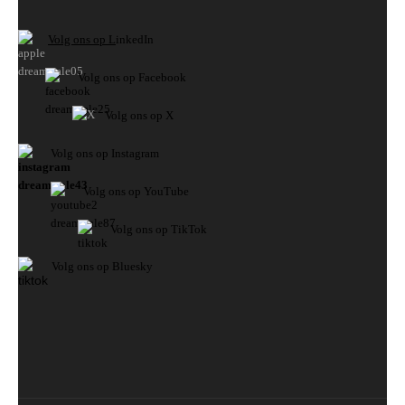
V
olg ons op L
inkedIn
Volg ons op Facebook
Volg ons op X
Volg ons op Instagram
Volg
ons op
YouTube
Volg ons op TikTok
Volg ons op Bluesky