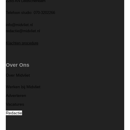
2265 AN Leidschendam
Telefoon studio: 070-3202266
info@midvliet.nl
redactie@midvliet.nl
Klachten procedure
Over Ons
Over Midvliet
Werken bij Midvliet
Adverteren
Vacatures
Redactie