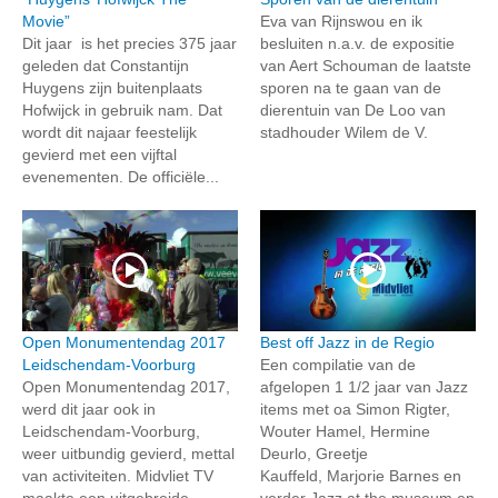
Movie”
Eva van Rijnswou en ik
Dit jaar is het precies 375 jaar
besluiten n.a.v. de expositie
geleden dat Constantijn
van Aert Schouman de laatste
Huygens zijn buitenplaats
sporen na te gaan van de
Hofwijck in gebruik nam. Dat
dierentuin van De Loo van
wordt dit najaar feestelijk
stadhouder Wilem de V.
gevierd met een vijftal
evenementen. De officiële...
Open Monumentendag 2017
Best off Jazz in de Regio
Leidschendam-Voorburg
Een compilatie van de
Open Monumentendag 2017,
afgelopen 1 1/2 jaar van Jazz
werd dit jaar ook in
items met oa Simon Rigter,
Leidschendam-Voorburg,
Wouter Hamel, Hermine
weer uitbundig gevierd, mettal
Deurlo, Greetje
van activiteiten. Midvliet TV
Kauffeld, Marjorie Barnes en
maakte een uitgebreide
verder Jazz at the museum en