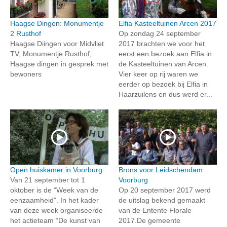
Haagse Dingen: Monumentje
Elfia Kasteeltuinen Arcen 2017
2 Rusthof
Op zondag 24 september
Haagse Diingen voor Midvliet
2017 brachten we voor het
TV; Monumentje Rusthof,
eerst een bezoek aan Elfia in
Haagse dingen in gesprek met
de Kasteeltuinen van Arcen.
bewoners
Vier keer op rij waren we
eerder op bezoek bij Elfia in
Haarzuilens en dus werd er...
Open huiskamer in Voorburg
Brons voor Leidschendam
Van 21 september tot 1
Voorburg
oktober is de “Week van de
Op 20 september 2017 werd
eenzaamheid”. In het kader
de uitslag bekend gemaakt
van deze week organiseerde
van de Entente Florale
het actieteam “De kunst van
2017.De gemeente