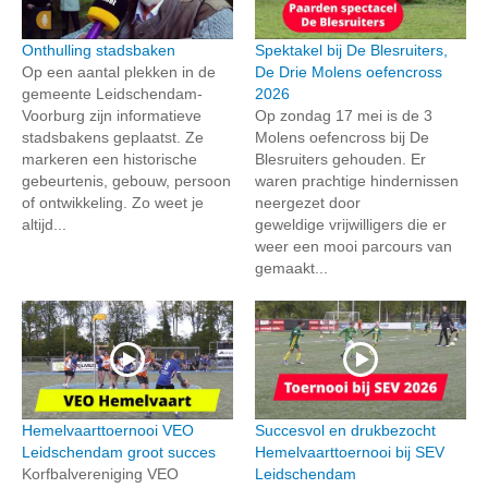
Onthulling stadsbaken
Spektakel bij De Blesruiters,
Op een aantal plekken in de
De Drie Molens oefencross
gemeente Leidschendam-
2026
Voorburg zijn informatieve
Op zondag 17 mei is de 3
stadsbakens geplaatst. Ze
Molens oefencross bij De
markeren een historische
Blesruiters gehouden. Er
gebeurtenis, gebouw, persoon
waren prachtige hindernissen
of ontwikkeling. Zo weet je
neergezet door
altijd...
geweldige vrijwilligers die er
weer een mooi parcours van
gemaakt...
Hemelvaarttoernooi VEO
Succesvol en drukbezocht
Leidschendam groot succes
Hemelvaarttoernooi bij SEV
Korfbalvereniging VEO
Leidschendam