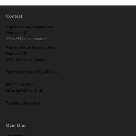
Contact
Algemene correspondentie
Damlaan 32
2265 AN Leidschendam
Studioadres & Bezoekadres
Damlaan 32
2265 AN Leidschendam
Telefoon studio: 070-3202266
info@midvliet.nl
redactie@midvliet.nl
Klachten procedure
Over Ons
Over Midvliet