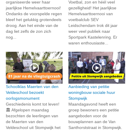
organiseerde weer haar
Voetbal, zon en héél veel
jaarlijkse Hemelvaarttoernooi!
gezelligheid! Het jaarlijkse
Ondanks de voorspelde regen
Hemelvaarttoernooi van
bleef het gelukkig grotendeels
voetbalclub SEV
droog. Aan het einde van de
Leidschendam trok dit jaar
dag liet zelfs de zon zich
weer veel publiek naar
nog...
Sportpark Kastelenring. Er
waren enthousiaste...
Schoolklas Maerten van den
Aanbieding van petitie
Veldeschool bezoekt
woningbouw sociale huur
oorlogsmonument
Stompwijk
Geschiedenis komt tot leven!
Maandagavond heeft een
🏛️ Afgelopen maandag
groep bewoners een petitie
bezochten de leerlingen van
aangeboden voor de
de Maerten van den
bouwplannen aan de Van
Veldeschool uit Stompwijk het
Santhorststraat in Stompwijk.