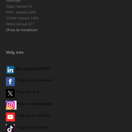
Televisie
Ziggo: kanaal 41
KPN: kanaal 1489
XS4All: kanaal 1489
Odido kanaal 877
Of via de livestream
Volg ons
V
olg ons op L
inkedIn
Volg ons op Facebook
Volg ons op X
Volg ons op Instagram
Volg
ons op
YouTube
Volg ons op TikTok