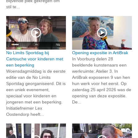
blijvende plek gekregen om
stil te...
No Limits Sportdag bij
Opening expositie in ArtiBrak
Cartouche voor kinderen met
In Voorburg delen 28
een beperking
beeldende kunstenaars een
Woensdagmiddag is de eerste
werkruimte: Atelier 3. In
editie van de No Limits
ArtiBrak exposeren 9 van hen
Sportdag georganiseerd. Dit is
hun werk voor het eerst. Op
een uniek evenement,
zaterdag 25 april 2026 was de
speciaal voor kinderen en
opening van deze expositie.
jongeren met een beperking.
De...
Initiatiefnemer Lex
Oostendorp heeft...