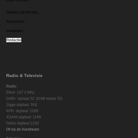
Werken bij Midvliet
Adverteren
Vacatures
Redactie
Radio & Televisie
Radio
Ether: 107.2 Mhz
DAB+: kanaal 5C (DAB lokaal 33)
Ziggo digitaal: 916
KPN digitaal: 1189
XS4All digitaal: 1189
Odido digitaal:2192
Of via de livestream