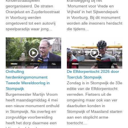
Kinderstraatspelen
kranslegging bij het
georganiseerd. De straten
‘Monument voor Vrede en
Oranjelust en Zuyderloostraat
Vrijheid’ in het Sijtwendepark
in Voorburg werden
in Voorburg. Bij dit monument
omgetoverd tot een autovrij
worden alle inwoners herdacht
speelparadijs waar jong...
die tijdens...
Onthulling
De Elfdorpentocht 2026 door
herdenkingsmonument
Toerclub Stompwijk
Tweede Wereldoorlog in
Zondag is in Stompwijk de 33e
Stompwijk
editie van de Elfdorpentocht
Burgemeester Martijn Vroom
verreden. Fietsers uit de
heeft maandagmiddag 4 mei
omgeving maar ook van ver
een nieuw monument onthuld
daarbuiten konden in
in Stompwijk. Na overleg en
Stompwijk of Maasland starten
zorgvuldige voorbereiding
aan een stoplicht arme
heeft het dorp daarmee een
toertocht....