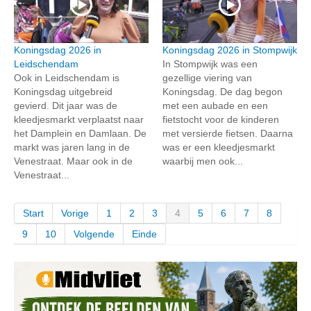
Koningsdag 2026 in
Koningsdag 2026 in Stompwijk
Leidschendam
In Stompwijk was een
Ook in Leidschendam is
gezellige viering van
Koningsdag uitgebreid
Koningsdag. De dag begon
gevierd. Dit jaar was de
met een aubade en een
kleedjesmarkt verplaatst naar
fietstocht voor de kinderen
het Damplein en Damlaan. De
met versierde fietsen. Daarna
markt was jaren lang in de
was er een kleedjesmarkt
Venestraat. Maar ook in de
waarbij men ook...
Venestraat...
Start
Vorige
1
2
3
4
5
6
7
8
9
10
Volgende
Einde