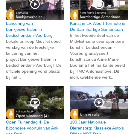
Lancering van
Kunst in LV: Albert Termote &
Bankjesverhalen in
De Barmhartige Samaritaan
Leidschendam-Voorburg
In het tweede deel van de
Lokale omroep Midvliet deed
Midvliet-serie over openbare
verslag van de feestelijke
kunst in Leidschendam-
lancering van het
Voorburg analyseert
project Bankjesverhalen in
kunsthistorica Anne Marie
Leidschendam-Voorburg! De
Boorsma het markante beeld
officiële opening vond plaats
bij HMC Antoniushove. Dit
bij het...
indrukwekkende werk...
Open Tuinendag 4: De
100 Jaar Nationale
bijzondere voortuin van Ank
Dierenzorg: Klassieke Auto's
van Peski
Rijden NDZ Rally