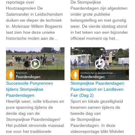
reportage over
De Stompwijkse
Houtzaagmolen De
Paardendagen zijn afgesloten
Salamander in Leidschendam
onder grote publieke
duiken we dieper de techniek
belangstelling en met gunstig
in. Molenaar Willem Bogaerts
weer. De vierde slotdag stond
laat zien hoe deze unieke
in het teken van een bijzonder
historische molen aan de...
officieel moment op het...
Succesvolle Ponyrennen
Stompwijkse Paardendagen:
tijdens Stompwijkse
Paardensport en Landleven
Paardendagen
Fair (Dag 2)
Heerlijk weer, volle tribunes en
Sport en lokale gezelligheid
pure spanning tijdens de
kwamen samen tijdens de
derde dag van de
tweede dag van
Stompwijkse Paardendagen!
de Stompwijkse
Het publiek stroomde massaal
Paardendagen. In deze
toe voor het traditionele
videoreportage blikt Midvliet