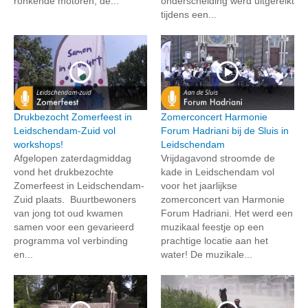
ronkende motoren, de...
onderscheiding werd uitgereikt
tijdens een...
Drukbezocht Zomerfeest in
Zomerconcert Harmonie
Leidschendam-Zuid vol
Forum Hadriani bij de Sluis in
workshops!
Leidschendam
Afgelopen zaterdagmiddag
Vrijdagavond stroomde de
vond het drukbezochte
kade in Leidschendam vol
Zomerfeest in Leidschendam-
voor het jaarlijkse
Zuid plaats. Buurtbewoners
zomerconcert van Harmonie
van jong tot oud kwamen
Forum Hadriani. Het werd een
samen voor een gevarieerd
muzikaal feestje op een
programma vol verbinding
prachtige locatie aan het
en...
water! De muzikale...