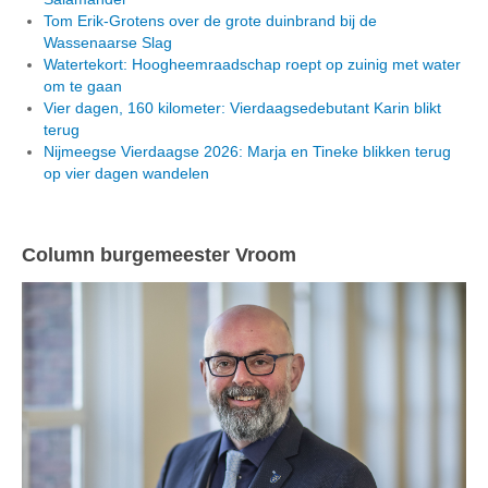
Tom Erik-Grotens over de grote duinbrand bij de
Wassenaarse Slag
Watertekort: Hoogheemraadschap roept op zuinig met water
om te gaan
Vier dagen, 160 kilometer: Vierdaagsedebutant Karin blikt
terug
Nijmeegse Vierdaagse 2026: Marja en Tineke blikken terug
op vier dagen wandelen
Column burgemeester Vroom