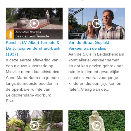
Kunst in LV: Albert Termote &
Van de Straat Geplukt:
De Juliana en Bernhard-bank
Verkeer aan de sluis
(1937)
Aan de Sluis in Leidschendam
n deze eerste aflevering van
komt allerlei verkeer samen
een nieuwe kunstserie op
en dat kan gezien gebrek aan
Midvliet neemt kunsthistorica
ruimte leiden tot gevaarlijke
Anne Marie Boorsma je mee
situaties, vooral voor jonge
langs de mooiste beelden in
kinderen die een ijsje komen
de openbare ruimte van
halen. Vraag aan de...
Leidschendam-Voorburg.
Elke...