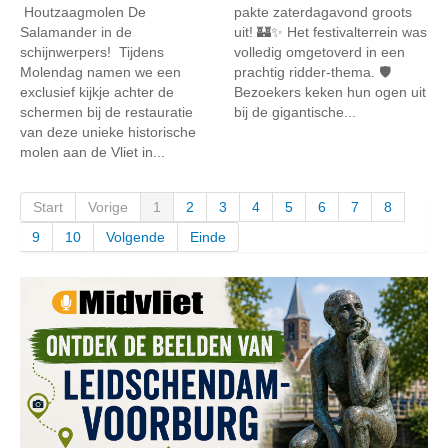
Houtzaagmolen De
pakte zaterdagavond groots
Salamander in de
uit! 🏰✨ Het festivalterrein was
schijnwerpers! Tijdens
volledig omgetoverd in een
Molendag namen we een
prachtig ridder-thema. 🛡️
exclusief kijkje achter de
Bezoekers keken hun ogen uit
schermen bij de restauratie
bij de gigantische...
van deze unieke historische
molen aan de Vliet in...
Start
Vorige
1
2
3
4
5
6
7
8
9
10
Volgende
Einde