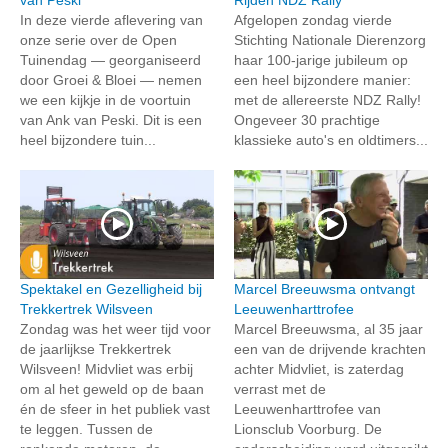
In deze vierde aflevering van
Afgelopen zondag vierde
onze serie over de Open
Stichting Nationale Dierenzorg
Tuinendag — georganiseerd
haar 100-jarige jubileum op
door Groei & Bloei — nemen
een heel bijzondere manier:
we een kijkje in de voortuin
met de allereerste NDZ Rally!
van Ank van Peski. Dit is een
Ongeveer 30 prachtige
heel bijzondere tuin...
klassieke auto's en oldtimers...
Spektakel en Gezelligheid bij
Marcel Breeuwsma ontvangt
Trekkertrek Wilsveen
Leeuwenharttrofee
Zondag was het weer tijd voor
Marcel Breeuwsma, al 35 jaar
de jaarlijkse Trekkertrek
een van de drijvende krachten
Wilsveen! Midvliet was erbij
achter Midvliet, is zaterdag
om al het geweld op de baan
verrast met de
én de sfeer in het publiek vast
Leeuwenharttrofee van
te leggen. Tussen de
Lionsclub Voorburg. De