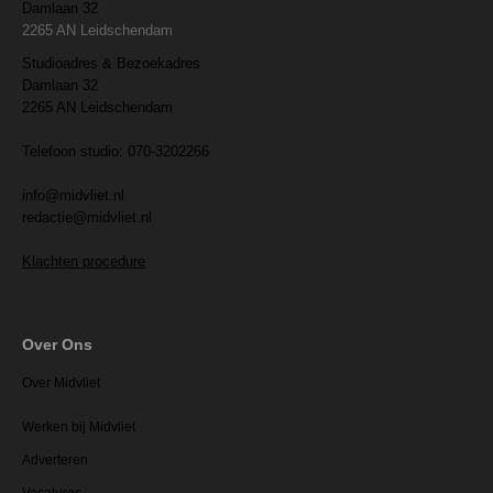
Damlaan 32
2265 AN Leidschendam
Studioadres & Bezoekadres
Damlaan 32
2265 AN Leidschendam
Telefoon studio: 070-3202266
info@midvliet.nl
redactie@midvliet.nl
Klachten procedure
Over Ons
Over Midvliet
Werken bij Midvliet
Adverteren
Vacatures