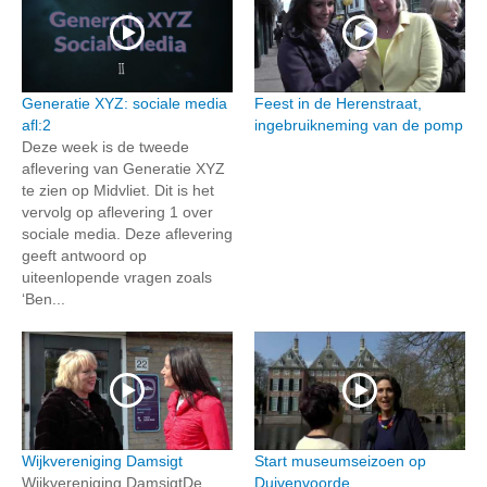
Generatie XYZ: sociale media
Feest in de Herenstraat,
afl:2
ingebruikneming van de pomp
Deze week is de tweede
aflevering van Generatie XYZ
te zien op Midvliet. Dit is het
vervolg op aflevering 1 over
sociale media. Deze aflevering
geeft antwoord op
uiteenlopende vragen zoals
‘Ben...
Wijkvereniging Damsigt
Start museumseizoen op
Wijkvereniging DamsigtDe
Duivenvoorde