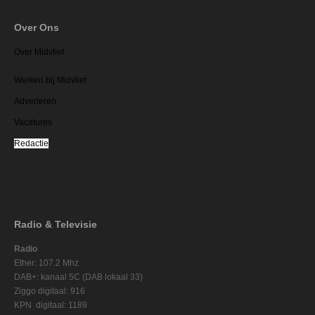
Over Ons
Over Midvliet
Werken bij Midvliet
Adverteren
Vacatures
Redactie
Radio & Televisie
Radio
Ether: 107.2 Mhz
DAB+: kanaal 5C (DAB lokaal 33)
Ziggo digitaal: 916
KPN digitaal: 1189