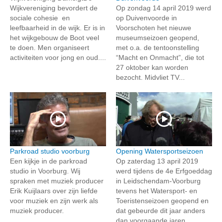
Wijkvereniging bevordert de
Op zondag 14 april 2019 werd
sociale cohesie en
op Duivenvoorde in
leefbaarheid in de wijk. Er is in
Voorschoten het nieuwe
het wijkgebouw de Boot veel
museumseizoen geopend,
te doen. Men organiseert
met o.a. de tentoonstelling
activiteiten voor jong en oud....
“Macht en Onmacht”, die tot
27 oktober kan worden
bezocht. Midvliet TV...
Parkroad studio voorburg
Opening Watersportseizoen
Een kijkje in de parkroad
Op zaterdag 13 april 2019
studio in Voorburg. Wij
werd tijdens de 4e Erfgoeddag
spraken met muziek producer
in Leidschendam-Voorburg
Erik Kuijlaars over zijn liefde
tevens het Watersport- en
voor muziek en zijn werk als
Toeristenseizoen geopend en
muziek producer.
dat gebeurde dit jaar anders
dan voorgaande jaren....