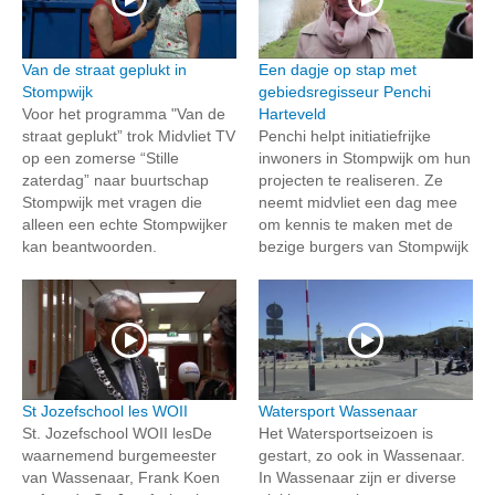
Van de straat geplukt in
Een dagje op stap met
Stompwijk
gebiedsregisseur Penchi
Voor het programma "Van de
Harteveld
straat geplukt” trok Midvliet TV
Penchi helpt initiatiefrijke
op een zomerse “Stille
inwoners in Stompwijk om hun
zaterdag” naar buurtschap
projecten te realiseren. Ze
Stompwijk met vragen die
neemt midvliet een dag mee
alleen een echte Stompwijker
om kennis te maken met de
kan beantwoorden.
bezige burgers van Stompwijk
St Jozefschool les WOII
Watersport Wassenaar
St. Jozefschool WOII lesDe
Het Watersportseizoen is
waarnemend burgemeester
gestart, zo ook in Wassenaar.
van Wassenaar, Frank Koen
In Wassenaar zijn er diverse