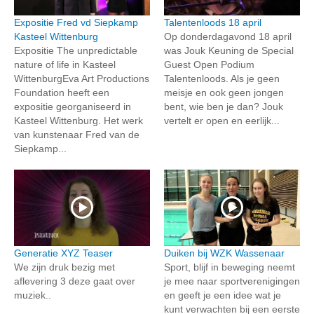
Expositie Fred vd Siepkamp
Talentenloods 18 april
Kasteel Wittenburg
Op donderdagavond 18 april
Expositie The unpredictable
was Jouk Keuning de Special
nature of life in Kasteel
Guest Open Podium
WittenburgEva Art Productions
Talentenloods. Als je geen
Foundation heeft een
meisje en ook geen jongen
expositie georganiseerd in
bent, wie ben je dan? Jouk
Kasteel Wittenburg. Het werk
vertelt er open en eerlijk...
van kunstenaar Fred van de
Siepkamp...
Generatie XYZ Teaser
Duiken bij WZK Wassenaar
We zijn druk bezig met
Sport, blijf in beweging neemt
aflevering 3 deze gaat over
je mee naar sportverenigingen
muziek..
en geeft je een idee wat je
kunt verwachten bij een eerste