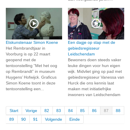
Etskunstenaar Simon Koene
Een dagje op stap met de
Het Rembrandtjaar in
gebiedsregisseur
Voorburg is op 22 maart
Leidschendam
geopend met de
Bewoners doen steeds vaker
tentoonstelling “Met het oog
leuke dingen voor hun eigen
op Rembrandt” in museum
wijk. Midvliet ging op pad met
Huygens’ Hofwijck. Graficus
gebiedsregisseur Vanessa van
Simon Koene toont in deze
Hurck die ons kennis laat
tentoonstelling een...
maken met initiatiefrijke
inwoners van Leidschendam
Start
Vorige
82
83
84
85
86
87
88
89
90
91
Volgende
Einde