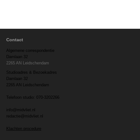
Contact
Algemene correspondentie
Damlaan 32
2265 AN Leidschendam
Studioadres & Bezoekadres
Damlaan 32
2265 AN Leidschendam
Telefoon studio: 070-3202266
info@midvliet.nl
redactie@midvliet.nl
Klachten procedure