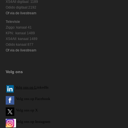
XS4All digitaal: 1189
Odido digitaal:2192
Of via de livestream
Televisie
Ziggo: kanaal 41
KPN: kanaal 1489
XS4All: kanaal 1489
Odido kanaal 877
Of via de livestream
Volg ons
V
olg ons op L
inkedIn
Volg ons op Facebook
Volg ons op X
Volg ons op Instagram