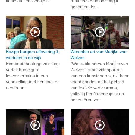
koffietafel en kleedjes...
rentmeester in ontvangst
genomen. Er...
Bezige burgers aflevering 1,
Wearable art van Marijke van
wortelen in de wijk
Welzen
Een bont theatergezelschap
“Wearable art van Marijke van
vertelt hun eigen
Welzen” is het videoportret
levensverhalen in een
van een kunstenares, die haar
voorstelling met een lach en
vaardigheden op het gebied
een traan.
van textiele werkvormen,
volledig heeft toegespitst op
het creëren van...