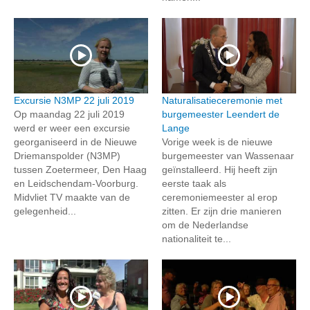
Excursie N3MP 22 juli 2019
Naturalisatieceremonie met
Op maandag 22 juli 2019
burgemeester Leendert de
werd er weer een excursie
Lange
georganiseerd in de Nieuwe
Vorige week is de nieuwe
Driemanspolder (N3MP)
burgemeester van Wassenaar
tussen Zoetermeer, Den Haag
geïnstalleerd. Hij heeft zijn
en Leidschendam-Voorburg.
eerste taak als
Midvliet TV maakte van de
ceremoniemeester al erop
gelegenheid...
zitten. Er zijn drie manieren
om de Nederlandse
nationaliteit te...