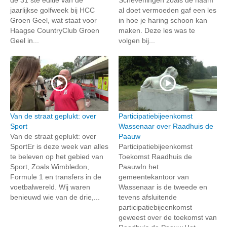
jaarlijkse golfweek bij HCC
al doet vermoeden gaf een les
Groen Geel, wat staat voor
in hoe je haring schoon kan
Haagse CountryClub Groen
maken. Deze les was te
Geel in...
volgen bij...
Van de straat geplukt: over
Participatiebijeenkomst
Sport
Wassenaar over Raadhuis de
Van de straat geplukt: over
Paauw
SportEr is deze week van alles
Participatiebijeenkomst
te beleven op het gebied van
Toekomst Raadhuis de
Sport, Zoals Wimbledon,
PaauwIn het
Formule 1 en transfers in de
gemeentekantoor van
voetbalwereld. Wij waren
Wassenaar is de tweede en
benieuwd wie van de drie,...
tevens afsluitende
participatiebijeenkomst
geweest over de toekomst van