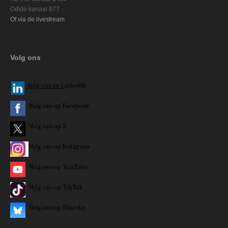
Odido kanaal 877
Of via de livestream
Volg ons
V
olg ons op L
inkedIn
Volg ons op Facebook
Volg ons op X
Volg ons op Instagram
Volg
ons op
YouTube
Volg ons op TikTok
Volg ons op Bluesky