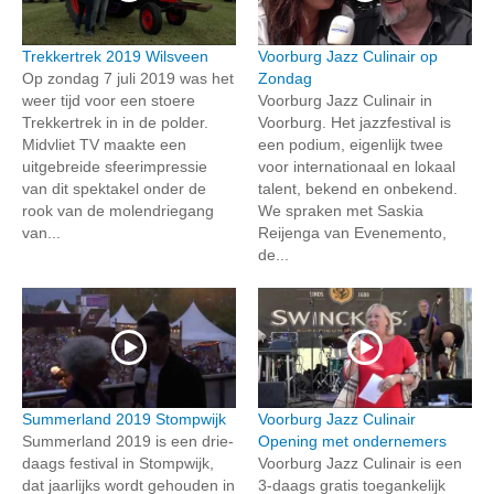
Trekkertrek 2019 Wilsveen
Voorburg Jazz Culinair op
Op zondag 7 juli 2019 was het
Zondag
weer tijd voor een stoere
Voorburg Jazz Culinair in
Trekkertrek in in de polder.
Voorburg. Het jazzfestival is
Midvliet TV maakte een
een podium, eigenlijk twee
uitgebreide sfeerimpressie
voor internationaal en lokaal
van dit spektakel onder de
talent, bekend en onbekend.
rook van de molendriegang
We spraken met Saskia
van...
Reijenga van Evenemento,
de...
Summerland 2019 Stompwijk
Voorburg Jazz Culinair
Summerland 2019 is een drie-
Opening met ondernemers
daags festival in Stompwijk,
Voorburg Jazz Culinair is een
dat jaarlijks wordt gehouden in
3-daags gratis toegankelijk