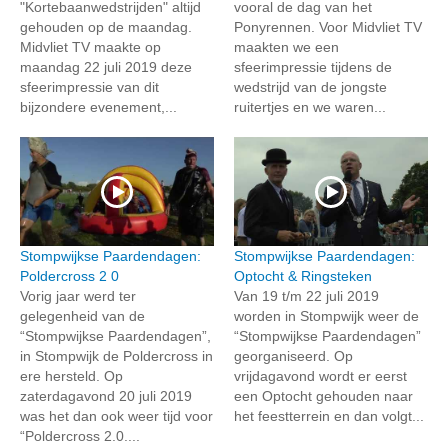
"Kortebaanwedstrijden" altijd
vooral de dag van het
gehouden op de maandag.
Ponyrennen. Voor Midvliet TV
Midvliet TV maakte op
maakten we een
maandag 22 juli 2019 deze
sfeerimpressie tijdens de
sfeerimpressie van dit
wedstrijd van de jongste
bijzondere evenement,...
ruitertjes en we waren...
Stompwijkse Paardendagen:
Stompwijkse Paardendagen:
Poldercross 2 0
Optocht & Ringsteken
Vorig jaar werd ter
Van 19 t/m 22 juli 2019
gelegenheid van de
worden in Stompwijk weer de
“Stompwijkse Paardendagen”,
“Stompwijkse Paardendagen”
in Stompwijk de Poldercross in
georganiseerd. Op
ere hersteld. Op
vrijdagavond wordt er eerst
zaterdagavond 20 juli 2019
een Optocht gehouden naar
was het dan ook weer tijd voor
het feestterrein en dan volgt...
“Poldercross 2.0....