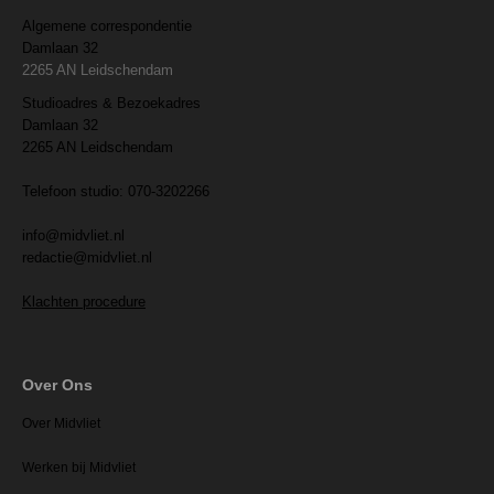
Algemene correspondentie
Damlaan 32
2265 AN Leidschendam
Studioadres & Bezoekadres
Damlaan 32
2265 AN Leidschendam
Telefoon studio: 070-3202266
info@midvliet.nl
redactie@midvliet.nl
Klachten procedure
Over Ons
Over Midvliet
Werken bij Midvliet