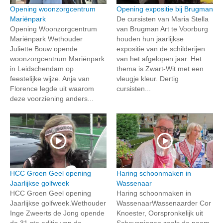
Opening woonzorgcentrum
Opening expositie bij Brugman
Mariënpark
De cursisten van Maria Stella
Opening Woonzorgcentrum
van Brugman Art te Voorburg
Mariënpark Wethouder
houden hun jaarlijkse
Juliette Bouw opende
expositie van de schilderijen
woonzorgcentrum Mariënpark
van het afgelopen jaar. Het
in Leidschendam op
thema is Zwart-Wit met een
feestelijke wijze. Anja van
vleugje kleur. Dertig
Florence legde uit waarom
cursisten...
deze voorziening anders...
HCC Groen Geel opening
Haring schoonmaken in
Jaarlijkse golfweek
Wassenaar
HCC Groen Geel opening
Haring schoonmaken in
Jaarlijkse golfweek.Wethouder
WassenaarWassenaarder Cor
Inge Zweerts de Jong opende
Knoester, Oorspronkelijk uit
de 31 ste editie van de
Scheveningen zoals de naam