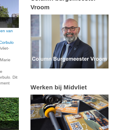
Vroom
den van
Corbulo
vliet-
 Marie
de
bulo. Dit
ument
Werken bij Midvliet