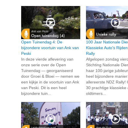
Open Tuinendag 4: De
100 Jaar Nationale Die
bijzondere voortuin van Ank van
Klassieke Auto's Rijde
Peski
Rally
In deze vierde aflevering van
Afgelopen zondag vier
onze serie over de Open
Stichting Nationale Die
Tuinendag — georganiseerd
haar 100-jarige jubile
door Groei & Bloei — nemen we
heel bijzondere manier
een kijkje in de voortuin van Ank
allereerste NDZ Rally!
van Peski. Dit is een heel
30 prachtige klassieke 
bijzondere tuin...
oldtimers...