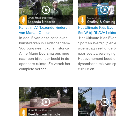
Kunst in LV: 'Lezende kinderen'
Het Ultimate Kids Even
van Marian Gobius
SenW bij RKAVV Leid
In deel 5 van onze serie over
Het Ultimate Kids Even
kunstwerken in Leidschendam-
Sport en Welzijn (SenW
Voorburg neemt kunsthistorica
woensdag veel jonge 
Anne Marie Boorsma ons mee
naar voetbalverenigin
naar een bijzonder beeld in de
Het evenement bood e
openbare ruimte. Ze vertelt het
dynamische mix van sp
complete verhaal...
cultuur en...