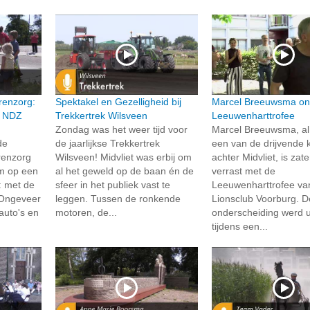
renzorg:
Spektakel en Gezelligheid bij
Marcel Breeuwsma on
n NDZ
Trekkertrek Wilsveen
Leeuwenharttrofee
Zondag was het weer tijd voor
Marcel Breeuwsma, al 
de
de jaarlijkse Trekkertrek
een van de drijvende 
renzorg
Wilsveen! Midvliet was erbij om
achter Midvliet, is zat
um op een
al het geweld op de baan én de
verrast met de
: met de
sfeer in het publiek vast te
Leeuwenharttrofee va
 Ongeveer
leggen. Tussen de ronkende
Lionsclub Voorburg. D
auto's en
motoren, de...
onderscheiding werd u
tijdens een...