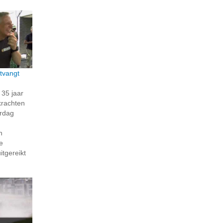
tvangt
35 jaar
krachten
erdag
n
e
itgereikt