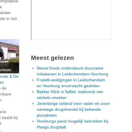
ompwijkse
ze
dvliet
die in het
Meest gelezen
Nieuw fonds ondersteunt duurzame
initiatieven in Leidschendam-Voorburg
rmote & De
Fratelli-vestigingen in Leidschendam
an
en Voorburg onverwacht gesloten
n de
Bakker Klink is failliet: toekomst van
penbare
winkels onzeker
m-
Jarenlange celstraf voor vader en zoon
vanwege drugshandel bij bekende
arie
pizzaketen
beeld bij
Voorburgs pand mogelijk betrokken bij
t
Haags drugslab
..