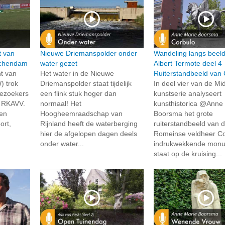
t van
Nieuwe Driemanspolder onder
Wandeling langs beel
schendam
water gezet
Albert Termote deel 4
t van
Het water in de Nieuwe
Ruiterstandbeeld van 
) trok
Driemanspolder staat tijdelijk
In deel vier van de Mid
bezoekers
een flink stuk hoger dan
kunstserie analyseert
g RKAVV.
normaal! Het
kunsthistorica @Anne
en
Hoogheemraadschap van
Boorsma het grote
ort,
Rijnland heeft de waterberging
ruiterstandbeeld van 
hier de afgelopen dagen deels
Romeinse veldheer Cor
onder water...
indrukwekkende mon
staat op de kruising...