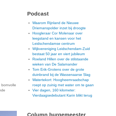
Podcast
Waarom Rijnland de Nieuwe
Driemanspolder inzet bij droogte
Hoogleraar Cor Molenaar over
leegstand en kansen voor het
Leidschendamse centrum
Wijkvereniging Leidschendam-Zuid
bestaat 50 jaar en viert jubileum
Roeland Hillen over de stilstaande
wieken van De Salamander
Tom Erik-Grotens over de grote
duinbrand bij de Wassenaarse Slag
Watertekort: Hoogheemraadschap
n bomvolle
roept op zuinig met water om te gaan
ende
Vier dagen, 160 kilometer:
Vierdaagsedebutant Karin blikt terug
Column burgemeester