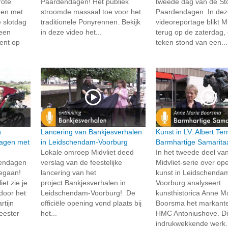
rote
Paardendagen! Het publiek
tweede dag van de St
 en met
stroomde massaal toe voor het
Paardendagen. In de
e slotdag
traditionele Ponyrennen. Bekijk
videoreportage blikt Mi
 een
in deze video het...
terug op de zaterdag, 
ment op
teken stond van een...
n
Lancering van Bankjesverhalen
Kunst in LV: Albert Te
agen met
in Leidschendam-Voorburg
Barmhartige Samarita
Lokale omroep Midvliet deed
In het tweede deel va
dendagen
verslag van de feestelijke
Midvliet-serie over o
 gegaan!
lancering van het
kunst in Leidschenda
et zie je
project Bankjesverhalen in
Voorburg analyseert
 door het
Leidschendam-Voorburg! De
kunsthistorica Anne M
tijn
officiële opening vond plaats bij
Boorsma het markante 
eester
het...
HMC Antoniushove. Di
indrukwekkende werk.