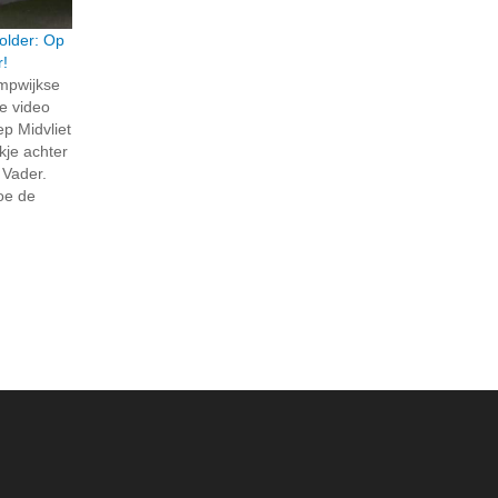
older: Op
r!
ompwijkse
e video
p Midvliet
jkje achter
 Vader.
hoe de