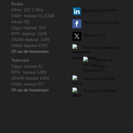
Radio
Ether: 107.2 Mhz
V
olg ons op L
inkedIn
DAB+: kanaal 5C (DAB
lokaal 33)
Volg ons op Facebook
Ziggo digitaal: 916
KPN digitaal: 1189
Volg ons op X
XS4All digitaal: 1189
Odido digitaal:2192
Volg ons op Instagram
Of via de livestream
Volg
ons op
Televisie
Ziggo: kanaal 41
YouTube
KPN: kanaal 1489
XS4All: kanaal 1489
Volg ons op TikTok
Odido kanaal 877
Of via de livestream
Volg ons op Bluesky