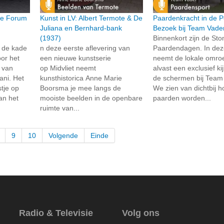
ie Forum
Kunst in LV: Albert Termote & De
Paardenkracht in de P
Juliana en Bernhard-bank
Bezoek bij Team Vade
(1937)
Binnenkort zijn de St
 de kade
n deze eerste aflevering van
Paardendagen. In dez
or het
een nieuwe kunstserie
neemt de lokale omroe
t van
op Midvliet neemt
alvast een exclusief ki
ni. Het
kunsthistorica Anne Marie
de schermen bij Team
tje op
Boorsma je mee langs de
We zien van dichtbij 
an het
mooiste beelden in de openbare
paarden worden...
ruimte van...
9
10
Volgende
Einde
Radio & Televisie
Volg ons