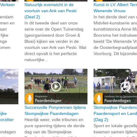
 Verkeer
Natuurlijk evenwicht in de
Kunst in LV: Albert Te
voortuin van Ank van Peski
Wenende Vrouw
chendam
(Deel 2)
In het derde deel van
samen en
In dit tweede deel van onze
Midvliet-kunstserie an
 aan
serie over de Open Tuinendag
kunsthistorica Anne M
lijke
(georganiseerd door Groei &
Boorsma het indrukw
onge
Bloei) kijken we verder in de
beeld 'De Wenende Vr
 komen
voortuin van Ank van Peski. Wat
de Oosterbegraafplaat
direct opvalt is het perfecte
Voorburg. Dit bijzonde
natuurlijke...
Succesvolle Ponyrennen tijdens
Stompwijkse Paarden
ijke
Stompwijkse Paardendagen
Paardensport en Land
rzitter
Heerlijk weer, volle tribunes en
(Dag 2)
pure spanning tijdens de derde
Sport en lokale gezell
dendagen
dag van de Stompwijkse
kwamen samen tijden