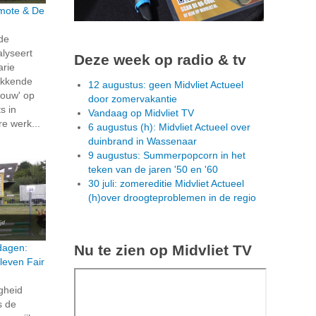
rmote & De
 de
alyseert
Deze week op radio & tv
arie
ekkende
12 augustus: geen Midvliet Actueel
ouw' op
door zomervakantie
s in
Vandaag op Midvliet TV
re werk...
6 augustus (h): Midvliet Actueel over
duinbrand in Wassenaar
9 augustus: Summerpopcorn in het
teken van de jaren '50 en '60
30 juli: zomereditie Midvliet Actueel
(h)over droogteproblemen in de regio
Nu te zien op Midvliet TV
dagen:
leven Fair
igheid
s de