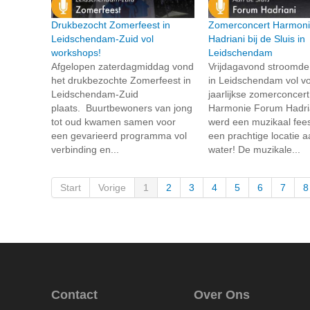
Drukbezocht Zomerfeest in
Zomerconcert Harmon
Leidschendam-Zuid vol
Hadriani bij de Sluis in
workshops!
Leidschendam
Afgelopen zaterdagmiddag vond
Vrijdagavond stroomde
het drukbezochte Zomerfeest in
in Leidschendam vol vo
Leidschendam-Zuid
jaarlijkse zomerconcer
plaats. Buurtbewoners van jong
Harmonie Forum Hadria
tot oud kwamen samen voor
werd een muzikaal fees
een gevarieerd programma vol
een prachtige locatie a
verbinding en...
water! De muzikale...
Start
Vorige
1
2
3
4
5
6
7
8
Contact
Over Ons