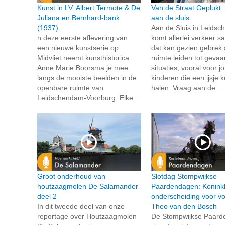
Kunst in LV: Albert Termote & De
Van de Straat Geplukt:
Juliana en Bernhard-bank
aan de sluis
(1937)
Aan de Sluis in Leids
n deze eerste aflevering van
komt allerlei verkeer 
een nieuwe kunstserie op
dat kan gezien gebrek
Midvliet neemt kunsthistorica
ruimte leiden tot gevaar
Anne Marie Boorsma je mee
situaties, vooral voor j
langs de mooiste beelden in de
kinderen die een ijsje
openbare ruimte van
halen. Vraag aan de...
Leidschendam-Voorburg. Elke...
Groot onderhoud van
Slotdag Stompwijkse
houtzaagmolen De Salamander
Paardendagen: Koninkl
deel 2
onderscheiding voor voo
In dit tweede deel van onze
Theo van den Bosch
reportage over Houtzaagmolen
De Stompwijkse Paar