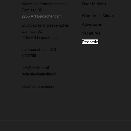
Over Midvliet
Algemene correspondentie
Damlaan 32
Werken bij Midvliet
2265 AN Leidschendam
Adverteren
Studioadres & Bezoekadres
Damlaan 32
Vacatures
2265 AN Leidschendam
Redactie
Telefoon studio: 070-
3202266
info@midvliet.nl
redactie@midvliet.nl
Klachten procedure