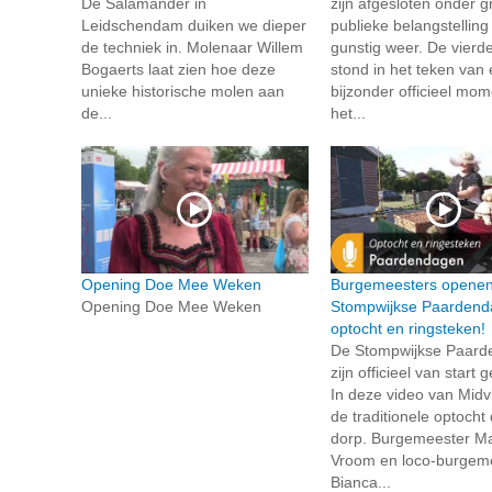
De Salamander in
zijn afgesloten onder g
Leidschendam duiken we dieper
publieke belangstelling
de techniek in. Molenaar Willem
gunstig weer. De vierd
Bogaerts laat zien hoe deze
stond in het teken van
unieke historische molen aan
bijzonder officieel mo
de...
het...
Opening Doe Mee Weken
Burgemeesters opene
Opening Doe Mee Weken
Stompwijkse Paardend
optocht en ringsteken!
De Stompwijkse Paar
zijn officieel van start
In deze video van Midvli
de traditionele optocht
dorp. Burgemeester Mar
Vroom en loco-burgem
Bianca...