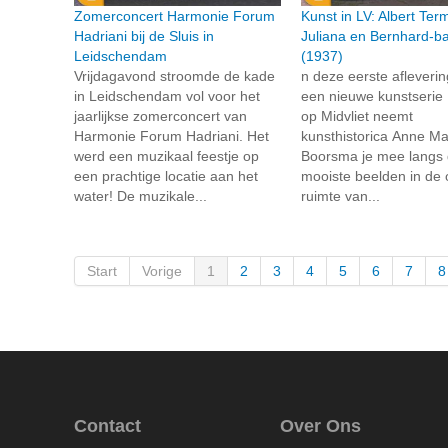
Zomerconcert Harmonie Forum
Kunst in LV: Albert Te
Hadriani bij de Sluis in
Juliana en Bernhard-b
Leidschendam
(1937)
Vrijdagavond stroomde de kade
n deze eerste afleveri
in Leidschendam vol voor het
een nieuwe kunstserie
jaarlijkse zomerconcert van
op Midvliet neemt
Harmonie Forum Hadriani. Het
kunsthistorica Anne Ma
werd een muzikaal feestje op
Boorsma je mee langs
een prachtige locatie aan het
mooiste beelden in de
water! De muzikale...
ruimte van...
Start
Vorige
1
2
3
4
5
6
7
8
Contact
Over Ons