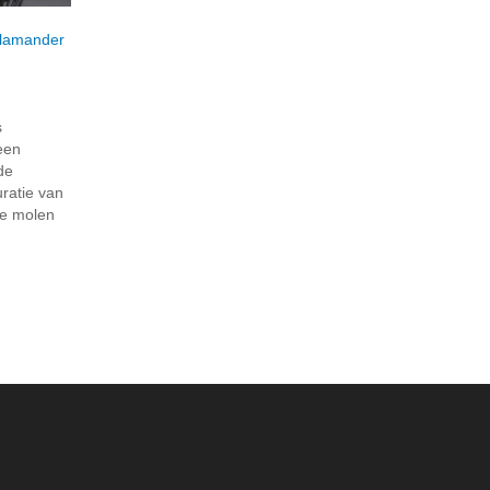
lamander
s
een
 de
uratie van
he molen