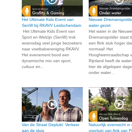
Het Ultimate Kids Event van
Nieuwe Driemanspolde
SenW bij RKAVV Leidschendam
water gezet
Het Ultimate Kids Event van
Het water in de Nieuwe
Sport en Welzijn (SenW) trok
Driemanspolder staat tij
woensdag veel jonge bezoekers
een flink stuk hoger da
naar voetbalvereniging RKAVV.
normaal! Het
Het evenement bood een
Hoogheemraadschap 
dynamische mix van sport,
Rijnland heeft de wate
cultuur en...
hier de afgelopen dage
onder water...
Van de Straat Geplukt: Verkeer
Natuurlijk evenwicht in
aan de sluis
voortuin van Ank van P