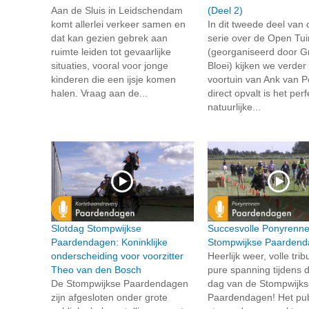
Aan de Sluis in Leidschendam
(Deel 2)
komt allerlei verkeer samen en
In dit tweede deel van
dat kan gezien gebrek aan
serie over de Open Tu
ruimte leiden tot gevaarlijke
(georganiseerd door G
situaties, vooral voor jonge
Bloei) kijken we verder
kinderen die een ijsje komen
voortuin van Ank van P
halen. Vraag aan de...
direct opvalt is het per
natuurlijke...
Slotdag Stompwijkse
Succesvolle Ponyrenne
Paardendagen: Koninklijke
Stompwijkse Paarden
onderscheiding voor voorzitter
Heerlijk weer, volle tri
Theo van den Bosch
pure spanning tijdens 
De Stompwijkse Paardendagen
dag van de Stompwijks
zijn afgesloten onder grote
Paardendagen! Het pub