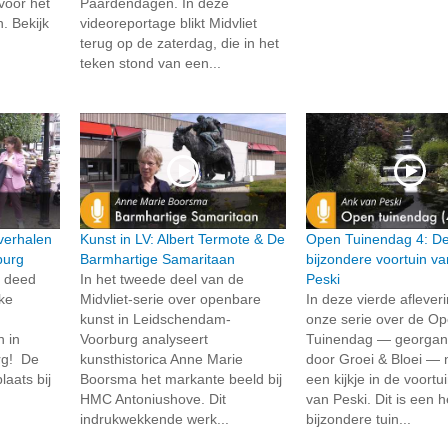
voor het
Paardendagen. In deze
. Bekijk
videoreportage blikt Midvliet
terug op de zaterdag, die in het
teken stond van een...
verhalen
Kunst in LV: Albert Termote & De
Open Tuinendag 4: D
burg
Barmhartige Samaritaan
bijzondere voortuin v
t deed
In het tweede deel van de
Peski
jke
Midvliet-serie over openbare
In deze vierde aflever
kunst in Leidschendam-
onze serie over de O
n in
Voorburg analyseert
Tuinendag — georgan
rg! De
kunsthistorica Anne Marie
door Groei & Bloei —
laats bij
Boorsma het markante beeld bij
een kijkje in de voortu
HMC Antoniushove. Dit
van Peski. Dit is een h
indrukwekkende werk...
bijzondere tuin...