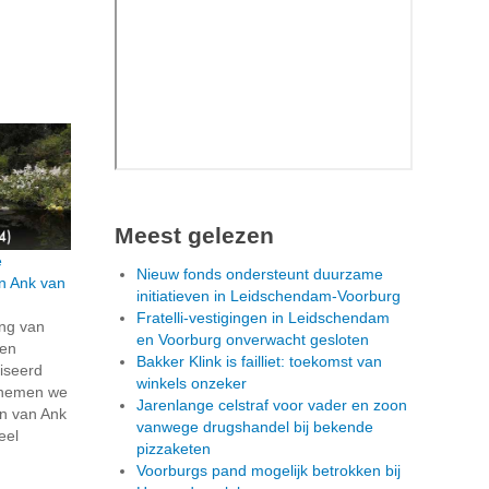
Meest gelezen
e
Nieuw fonds ondersteunt duurzame
an Ank van
initiatieven in Leidschendam-Voorburg
Fratelli-vestigingen in Leidschendam
ing van
en Voorburg onverwacht gesloten
pen
Bakker Klink is failliet: toekomst van
iseerd
winkels onzeker
 nemen we
Jarenlange celstraf voor vader en zoon
in van Ank
vanwege drugshandel bij bekende
eel
pizzaketen
Voorburgs pand mogelijk betrokken bij