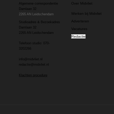
Over Midvliet
Algemene correspondentie
Damlaan 32
Werken bij Midvliet
2265 AN Leidschendam
Adverteren
Studioadres & Bezoekadres
Damlaan 32
Vacatures
2265 AN Leidschendam
Redactie
Telefoon studio: 070-
3202266
info@midvliet.nl
redactie@midvliet.nl
Klachten procedure