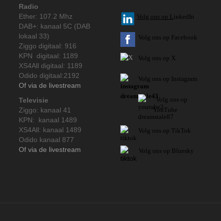
Radio
Ether: 107.2 Mhz
V
olg ons op L
inkedIn
DAB+: kanaal 5C (DAB
lokaal 33)
Volg ons op Facebook
Ziggo digitaal: 916
KPN digitaal: 1189
Volg ons op X
XS4All digitaal: 1189
Odido digitaal:2192
Volg ons op Instagram
Of via de livestream
Volg
ons op
Televisie
Ziggo: kanaal 41
YouTube
KPN: kanaal 1489
XS4All: kanaal 1489
Volg ons op TikTok
Odido kanaal 877
Of via de livestream
Volg ons op Bluesky