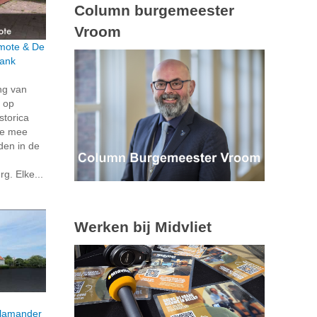
Column burgemeester
Vroom
rmote & De
bank
ng van
 op
storica
je mee
den in de
g. Elke...
Werken bij Midvliet
lamander