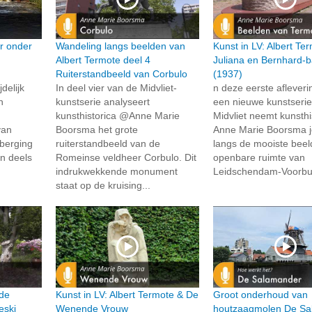
r onder
Wandeling langs beelden van
Kunst in LV: Albert Te
Albert Termote deel 4
Juliana en Bernhard-
Ruiterstandbeeld van Corbulo
(1937)
delijk
In deel vier van de Midvliet-
n deze eerste afleveri
n
kunstserie analyseert
een nieuwe kunstserie
kunsthistorica @Anne Marie
Midvliet neemt kunsthi
van
Boorsma het grote
Anne Marie Boorsma 
rberging
ruiterstandbeeld van de
langs de mooiste beel
n deels
Romeinse veldheer Corbulo. Dit
openbare ruimte van
indrukwekkende monument
Leidschendam-Voorbur
staat op de kruising...
 de
Kunst in LV: Albert Termote & De
Groot onderhoud van
eski
Wenende Vrouw
houtzaagmolen De Sa