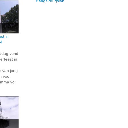
Haags drugslab
st in
l
iddag vond
rfeest in
s van jong
n voor
amma vol