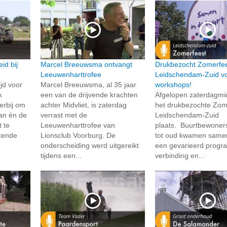
id bij
Marcel Breeuwsma ontvangt
Drukbezocht Zomerfee
Leeuwenharttrofee
Leidschendam-Zuid vo
jd voor
Marcel Breeuwsma, al 35 jaar
workshops!
k
een van de drijvende krachten
Afgelopen zaterdagm
erbij om
achter Midvliet, is zaterdag
het drukbezochte Zome
an én de
verrast met de
Leidschendam-Zuid
t te
Leeuwenharttrofee van
plaats. Buurtbewoner
kende
Lionsclub Voorburg. De
tot oud kwamen same
onderscheiding werd uitgereikt
een gevarieerd progr
tijdens een...
verbinding en...