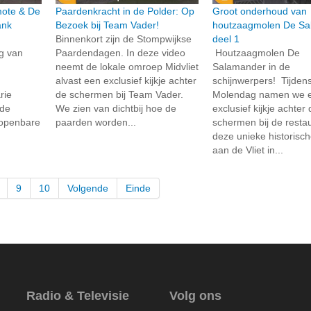
rmote & De
Paardenkracht in de Polder: Op
Groot onderhoud van
ank
Bezoek bij Team Vader!
houtzaagmolen De Sa
Binnenkort zijn de Stompwijkse
deel 1
ng van
Paardendagen. In deze video
Houtzaagmolen De
neemt de lokale omroep Midvliet
Salamander in de
alvast een exclusief kijkje achter
schijnwerpers! Tijden
rie
de schermen bij Team Vader.
Molendag namen we 
 de
We zien van dichtbij hoe de
exclusief kijkje achter
 openbare
paarden worden...
schermen bij de resta
deze unieke historisc
aan de Vliet in...
9
10
Volgende
Einde
Radio & Televisie
Volg ons