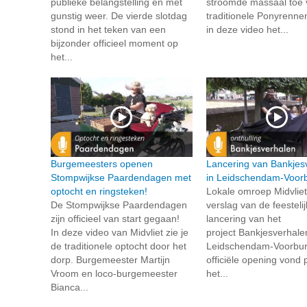
publieke belangstelling en met
stroomde massaal toe 
gunstig weer. De vierde slotdag
traditionele Ponyrennen
stond in het teken van een
in deze video het...
bijzonder officieel moment op
het...
Burgemeesters openen
Lancering van Bankjes
Stompwijkse Paardendagen met
in Leidschendam-Voor
optocht en ringsteken!
Lokale omroep Midvlie
De Stompwijkse Paardendagen
verslag van de feesteli
zijn officieel van start gegaan!
lancering van het
In deze video van Midvliet zie je
project Bankjesverhale
de traditionele optocht door het
Leidschendam-Voorbu
dorp. Burgemeester Martijn
officiële opening vond p
Vroom en loco-burgemeester
het...
Bianca...