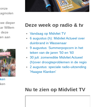
n onze
aagmolen
we dieper
Deze week op radio & tv
aar Willem
e deze
Vandaag op Midvliet TV
len aan
6 augustus (h): Midvliet Actueel over
duinbrand in Wassenaar
9 augustus: Summerpopcorn in het
teken van de jaren '50 en '60
30 juli: zomereditie Midvliet Actueel
(h)over droogteproblemen in de regio
2 augustus: speciale radio-uitzending
'Haagse Klanken'
ken
ken
Nu te zien op Midvliet TV