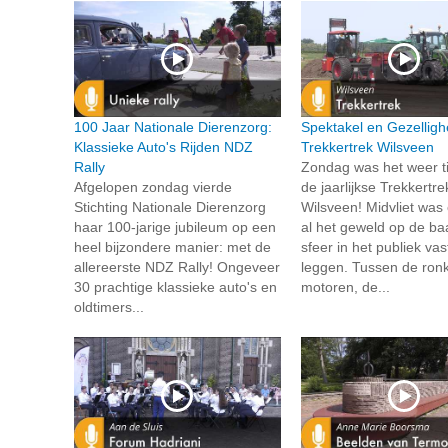
100 Jaar Nationale Dierenzorg:
Spektakel en Gezellighe
Klassieke Auto's Rijden NDZ
Trekkertrek Wilsveen
Rally
Zondag was het weer ti
Afgelopen zondag vierde
de jaarlijkse Trekkertre
Stichting Nationale Dierenzorg
Wilsveen! Midvliet was 
haar 100-jarige jubileum op een
al het geweld op de ba
heel bijzondere manier: met de
sfeer in het publiek vas
allereerste NDZ Rally! Ongeveer
leggen. Tussen de ron
30 prachtige klassieke auto's en
motoren, de...
oldtimers...