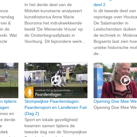
In het derde deel van de
deel 2
 onze
Midvliet-kunstserie analyseert
In dit tweede deel va
inendag
kunsthistorica Anne Marie
reportage over Houtz
roei &
Boorsma het indrukwekkende
De Salamander in
 in de
beeld 'De Wenende Vrouw' op
Leidschendam duiken 
eski. Wat
de Oosterbegraafplaats in
de techniek in. Molen
fecte
Voorburg. Dit bijzondere werk...
Bogaerts laat zien ho
unieke historische mo
de...
n tijdens
Stompwijkse Paardendagen:
Opening Doe Mee We
dagen
Paardensport en Landleven Fair
Opening Doe Mee We
bunes en
(Dag 2)
de derde
Sport en lokale gezelligheid
e
kwamen samen tijdens de
liek
tweede dag van de Stompwijkse