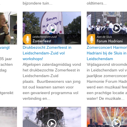
.
bijzondere tuin...
oldtimers...
vangt
Drukbezocht Zomerfeest in
Zomerconcert Harmon
Leidschendam-Zuid vol
Hadriani bij de Sluis in
35 jaar
workshops!
Leidschendam
rachten
Afgelopen zaterdagmiddag vond
Vrijdagavond stroomd
rdag
het drukbezochte Zomerfeest in
in Leidschendam vol v
Leidschendam-Zuid
jaarlijkse zomerconcer
plaats. Buurtbewoners van jong
Harmonie Forum Hadri
e
tot oud kwamen samen voor
werd een muzikaal fee
tgereikt
een gevarieerd programma vol
een prachtige locatie 
verbinding en...
water! De muzikale...