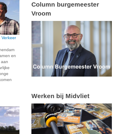
Column burgemeester
Vroom
: Verkeer
schendam
 samen en
k aan
rlijke
jonge
e komen
Werken bij Midvliet