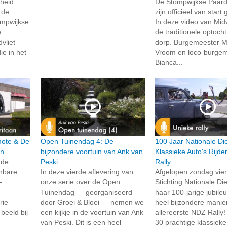
gheid
De Stompwijkse Paar
 de
zijn officieel van star
ompwijkse
In deze video van Midvl
e
de traditionele optoch
vliet
dorp. Burgemeester Ma
ie in het
Vroom en loco-burge
Bianca...
rmote & De
Open Tuinendag 4: De
100 Jaar Nationale Di
an
bijzondere voortuin van Ank van
Klassieke Auto's Rijd
 de
Peski
Rally
enbare
In deze vierde aflevering van
Afgelopen zondag vie
-
onze serie over de Open
Stichting Nationale Di
Tuinendag — georganiseerd
haar 100-jarige jubil
rie
door Groei & Bloei — nemen we
heel bijzondere manie
beeld bij
een kijkje in de voortuin van Ank
allereerste NDZ Rally
van Peski. Dit is een heel
30 prachtige klassieke