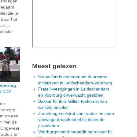
dendagen
t gegaan!
iet zie je
t door het
rtijn
meester
Meest gelezen
Nieuw fonds ondersteunt duurzame
initiatieven in Leidschendam-Voorburg
erenzorg:
Fratelli-vestigingen in Leidschendam
en NDZ
en Voorburg onverwacht gesloten
Bakker Klink is failliet: toekomst van
rde
winkels onzeker
erenzorg
Jarenlange celstraf voor vader en zoon
eum op een
vanwege drugshandel bij bekende
r: met de
pizzaketen
! Ongeveer
Voorburgs pand mogelijk betrokken bij
 auto's en