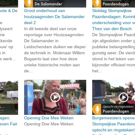
rmote & De
Groot onderhoud van
Slotdag Stompwijkse
houtzaagmolen De Salamander
Paardendagen: Konink
de
deel 2
onderscheiding voor vo
lyseert
In dit tweede deel van onze
Theo van den Bosch
rie
reportage over Houtzaagmolen
De Stompwijkse Paar
kkende
De Salamander in
zijn afgesloten onder 
ouw' op
Leidschendam duiken we dieper
publieke belangstellin
 in
de techniek in. Molenaar Willem
gunstig weer. De vierd
e werk...
Bogaerts laat zien hoe deze
stond in het teken va
unieke historische molen aan
bijzonder officieel mo
de...
het...
agen:
Opening Doe Mee Weken
Burgemeesters opene
even Fair
Opening Doe Mee Weken
Stompwijkse Paarden
optocht en ringsteken!