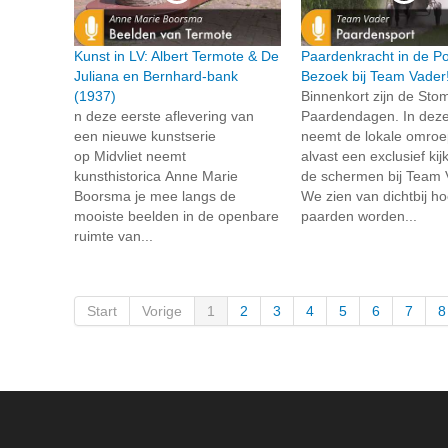
Kunst in LV: Albert Termote & De
Paardenkracht in de Po
Juliana en Bernhard-bank
Bezoek bij Team Vader
(1937)
Binnenkort zijn de Sto
n deze eerste aflevering van
Paardendagen. In deze
een nieuwe kunstserie
neemt de lokale omroep
op Midvliet neemt
alvast een exclusief kij
kunsthistorica Anne Marie
de schermen bij Team 
Boorsma je mee langs de
We zien van dichtbij h
mooiste beelden in de openbare
paarden worden...
ruimte van...
Start
Vorige
1
2
3
4
5
6
7
8