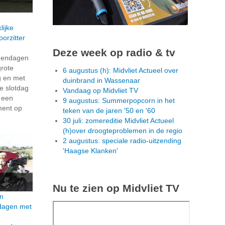
lijke
orzitter
Deze week op radio & tv
dendagen
grote
6 augustus (h): Midvliet Actueel over
g en met
duinbrand in Wassenaar
e slotdag
Vandaag op Midvliet TV
n een
9 augustus: Summerpopcorn in het
ment op
teken van de jaren '50 en '60
30 juli: zomereditie Midvliet Actueel
(h)over droogteproblemen in de regio
2 augustus: speciale radio-uitzending
'Haagse Klanken'
Nu te zien op Midvliet TV
n
dagen met