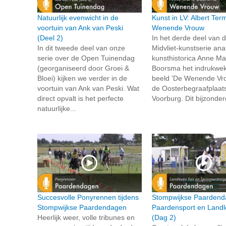
Natuurlijk evenwicht in de
Kunst in LV: Albert Te
voortuin van Ank van Peski
Wenende Vrouw
(Deel 2)
In het derde deel van 
In dit tweede deel van onze
Midvliet-kunstserie ana
serie over de Open Tuinendag
kunsthistorica Anne Ma
(georganiseerd door Groei &
Boorsma het indrukwe
Bloei) kijken we verder in de
beeld 'De Wenende Vr
voortuin van Ank van Peski. Wat
de Oosterbegraafplaats
direct opvalt is het perfecte
Voorburg. Dit bijzonder
natuurlijke...
Succesvolle Ponyrennen tijdens
Stompwijkse Paardend
Stompwijkse Paardendagen
Paardensport en Landl
Heerlijk weer, volle tribunes en
(Dag 2)