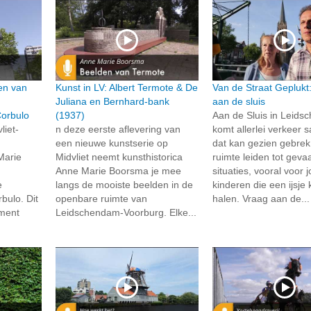
en van
Kunst in LV: Albert Termote & De
Van de Straat Geplukt
Juliana en Bernhard-bank
aan de sluis
Corbulo
(1937)
Aan de Sluis in Leid
liet-
n deze eerste aflevering van
komt allerlei verkeer
een nieuwe kunstserie op
dat kan gezien gebre
Marie
Midvliet neemt kunsthistorica
ruimte leiden tot gevaa
Anne Marie Boorsma je mee
situaties, vooral voor 
e
langs de mooiste beelden in de
kinderen die een ijsj
bulo. Dit
openbare ruimte van
halen. Vraag aan de...
ment
Leidschendam-Voorburg. Elke...