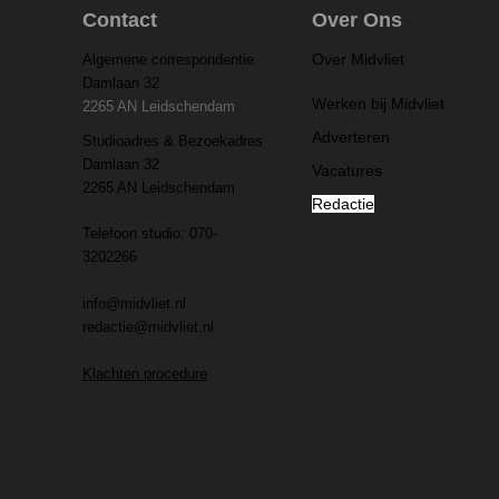
Contact
Over Ons
Over Midvliet
Algemene correspondentie
Damlaan 32
Werken bij Midvliet
2265 AN Leidschendam
Adverteren
Studioadres & Bezoekadres
Damlaan 32
Vacatures
2265 AN Leidschendam
Redactie
Telefoon studio: 070-
3202266
info@midvliet.nl
redactie@midvliet.nl
Klachten procedure