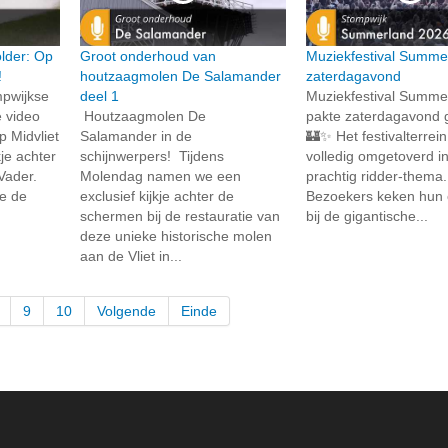
lder: Op
Groot onderhoud van
Muziekfestival Summe
!
houtzaagmolen De Salamander
zaterdagavond
mpwijkse
deel 1
Muziekfestival Summe
 video
Houtzaagmolen De
pakte zaterdagavond g
 Midvliet
Salamander in de
🏰✨ Het festivalterrei
kje achter
schijnwerpers! Tijdens
volledig omgetoverd i
Vader.
Molendag namen we een
prachtig ridder-thema. 
oe de
exclusief kijkje achter de
Bezoekers keken hun 
schermen bij de restauratie van
bij de gigantische...
deze unieke historische molen
aan de Vliet in...
9
10
Volgende
Einde