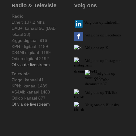
Radio & Televisie
Volg ons
Radio
Ether: 107.2 Mhz
V
olg ons op L
inkedIn
DAB+: kanaal 5C (DAB
lokaal 33)
Volg ons op Facebook
Ziggo digitaal: 916
KPN digitaal: 1189
Volg ons op X
XS4All digitaal: 1189
Odido digitaal:2192
Volg ons op Instagram
Of via de livestream
Volg
ons op
Televisie
Ziggo: kanaal 41
YouTube
KPN: kanaal 1489
XS4All: kanaal 1489
Volg ons op TikTok
Odido kanaal 877
Of via de livestream
Volg ons op Bluesky