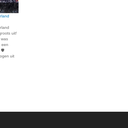
rland
rland
roots uit!
n was
n een
🛡️
ogen uit