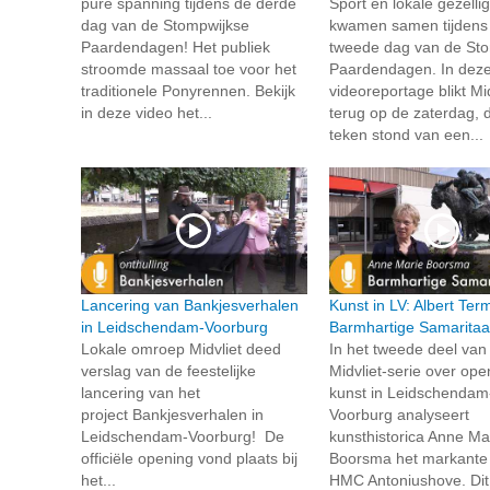
pure spanning tijdens de derde
Sport en lokale gezelli
dag van de Stompwijkse
kwamen samen tijdens
Paardendagen! Het publiek
tweede dag van de St
stroomde massaal toe voor het
Paardendagen. In dez
traditionele Ponyrennen. Bekijk
videoreportage blikt Mid
in deze video het...
terug op de zaterdag, d
teken stond van een...
Lancering van Bankjesverhalen
Kunst in LV: Albert Te
in Leidschendam-Voorburg
Barmhartige Samarita
Lokale omroep Midvliet deed
In het tweede deel van
verslag van de feestelijke
Midvliet-serie over op
lancering van het
kunst in Leidschendam
project Bankjesverhalen in
Voorburg analyseert
Leidschendam-Voorburg! De
kunsthistorica Anne Ma
officiële opening vond plaats bij
Boorsma het markante 
het...
HMC Antoniushove. Dit