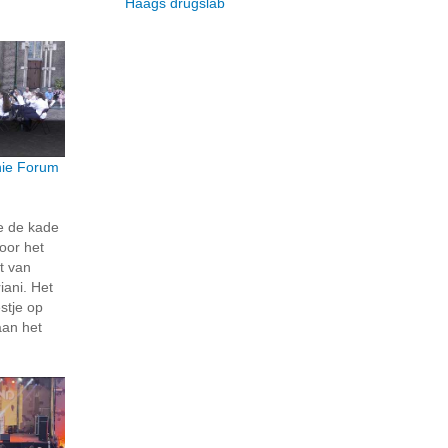
Haags drugslab
ie Forum
e de kade
oor het
t van
ani. Het
stje op
aan het