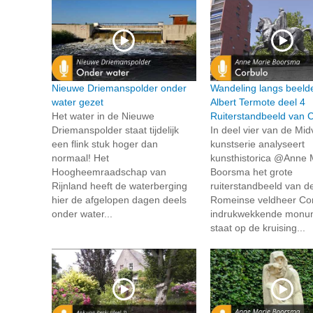
Nieuwe Driemanspolder onder
Wandeling langs beeld
water gezet
Albert Termote deel 4
Het water in de Nieuwe
Ruiterstandbeeld van 
Driemanspolder staat tijdelijk
In deel vier van de Midv
een flink stuk hoger dan
kunstserie analyseert
normaal! Het
kunsthistorica @Anne 
Hoogheemraadschap van
Boorsma het grote
Rijnland heeft de waterberging
ruiterstandbeeld van d
hier de afgelopen dagen deels
Romeinse veldheer Cor
onder water...
indrukwekkende monu
staat op de kruising...