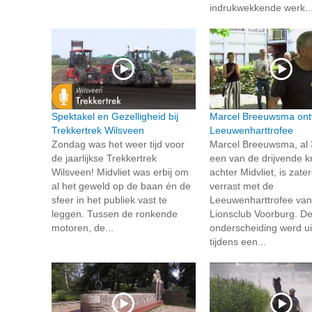
indrukwekkende werk..
Spektakel en Gezelligheid bij
Marcel Breeuwsma ont
Trekkertrek Wilsveen
Leeuwenharttrofee
Zondag was het weer tijd voor
Marcel Breeuwsma, al 
de jaarlijkse Trekkertrek
een van de drijvende k
Wilsveen! Midvliet was erbij om
achter Midvliet, is zate
al het geweld op de baan én de
verrast met de
sfeer in het publiek vast te
Leeuwenharttrofee van
leggen. Tussen de ronkende
Lionsclub Voorburg. D
motoren, de...
onderscheiding werd ui
tijdens een...