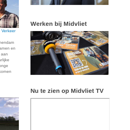
Werken bij Midvliet
: Verkeer
schendam
 samen en
k aan
rlijke
jonge
e komen
Nu te zien op Midvliet TV