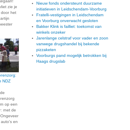
t gegaan!
Nieuw fonds ondersteunt duurzame
iet zie je
initiatieven in Leidschendam-Voorburg
t door het
Fratelli-vestigingen in Leidschendam
rtijn
en Voorburg onverwacht gesloten
meester
Bakker Klink is failliet: toekomst van
winkels onzeker
Jarenlange celstraf voor vader en zoon
vanwege drugshandel bij bekende
pizzaketen
Voorburgs pand mogelijk betrokken bij
Haags drugslab
erenzorg:
en NDZ
rde
erenzorg
eum op een
r: met de
! Ongeveer
 auto's en