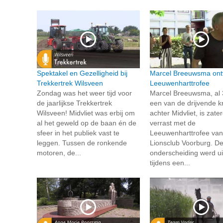
Spektakel en Gezelligheid bij
Marcel Breeuwsma ont
Trekkertrek Wilsveen
Leeuwenharttrofee
Zondag was het weer tijd voor
Marcel Breeuwsma, al 
de jaarlijkse Trekkertrek
een van de drijvende k
Wilsveen! Midvliet was erbij om
achter Midvliet, is zate
al het geweld op de baan én de
verrast met de
sfeer in het publiek vast te
Leeuwenharttrofee van
leggen. Tussen de ronkende
Lionsclub Voorburg. D
motoren, de...
onderscheiding werd ui
tijdens een...