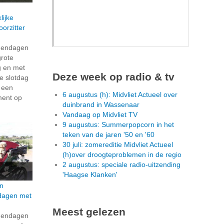
lijke
orzitter
dendagen
grote
g en met
Deze week op radio & tv
e slotdag
n een
6 augustus (h): Midvliet Actueel over
ment op
duinbrand in Wassenaar
Vandaag op Midvliet TV
9 augustus: Summerpopcorn in het
teken van de jaren '50 en '60
30 juli: zomereditie Midvliet Actueel
(h)over droogteproblemen in de regio
2 augustus: speciale radio-uitzending
'Haagse Klanken'
n
dagen met
Meest gelezen
dendagen