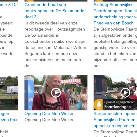
rmote & De
Groot onderhoud van
Slotdag Stompwijkse
houtzaagmolen De Salamander
Paardendagen: Konink
de
deel 2
onderscheiding voor vo
lyseert
In dit tweede deel van onze
Theo van den Bosch
rie
reportage over Houtzaagmolen
De Stompwijkse Paar
kkende
De Salamander in
zijn afgesloten onder 
ouw' op
Leidschendam duiken we dieper
publieke belangstellin
 in
de techniek in. Molenaar Willem
gunstig weer. De vierd
e werk...
Bogaerts laat zien hoe deze
stond in het teken va
unieke historische molen aan
bijzonder officieel mo
de...
het...
agen:
Opening Doe Mee Weken
Burgemeesters opene
even Fair
Opening Doe Mee Weken
Stompwijkse Paarden
optocht en ringsteken!
gheid
De Stompwijkse Paar