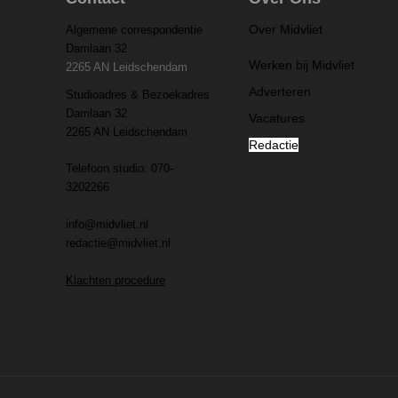
Over Midvliet
Algemene correspondentie
Damlaan 32
Werken bij Midvliet
2265 AN Leidschendam
Adverteren
Studioadres & Bezoekadres
Damlaan 32
Vacatures
2265 AN Leidschendam
Redactie
Telefoon studio: 070-
3202266
info@midvliet.nl
redactie@midvliet.nl
Klachten procedure