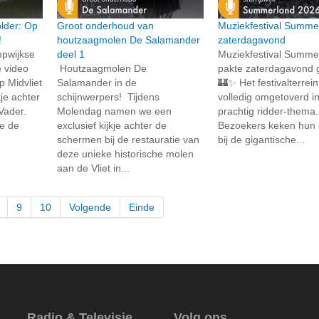
lder: Op
Groot onderhoud van
Muziekfestival Summe
!
houtzaagmolen De Salamander
zaterdagavond
mpwijkse
deel 1
Muziekfestival Summe
 video
Houtzaagmolen De
pakte zaterdagavond g
 Midvliet
Salamander in de
🏰✨ Het festivalterrei
kje achter
schijnwerpers! Tijdens
volledig omgetoverd i
Vader.
Molendag namen we een
prachtig ridder-thema. 
oe de
exclusief kijkje achter de
Bezoekers keken hun 
schermen bij de restauratie van
bij de gigantische...
deze unieke historische molen
aan de Vliet in...
9
10
Volgende
Einde
Radio & Televisie
Volg ons