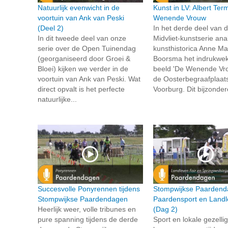
Natuurlijk evenwicht in de
Kunst in LV: Albert Te
voortuin van Ank van Peski
Wenende Vrouw
(Deel 2)
In het derde deel van 
In dit tweede deel van onze
Midvliet-kunstserie ana
serie over de Open Tuinendag
kunsthistorica Anne Ma
(georganiseerd door Groei &
Boorsma het indrukwe
Bloei) kijken we verder in de
beeld 'De Wenende Vr
voortuin van Ank van Peski. Wat
de Oosterbegraafplaats
direct opvalt is het perfecte
Voorburg. Dit bijzonder
natuurlijke...
Succesvolle Ponyrennen tijdens
Stompwijkse Paardend
Stompwijkse Paardendagen
Paardensport en Landl
Heerlijk weer, volle tribunes en
(Dag 2)
pure spanning tijdens de derde
Sport en lokale gezelli