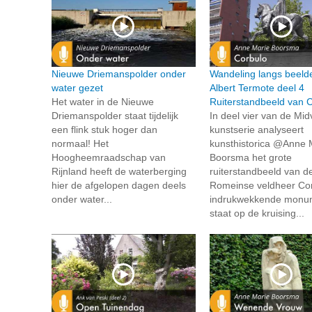
Nieuwe Driemanspolder onder
Wandeling langs beeld
water gezet
Albert Termote deel 4
Het water in de Nieuwe
Ruiterstandbeeld van 
Driemanspolder staat tijdelijk
In deel vier van de Midv
een flink stuk hoger dan
kunstserie analyseert
normaal! Het
kunsthistorica @Anne 
Hoogheemraadschap van
Boorsma het grote
Rijnland heeft de waterberging
ruiterstandbeeld van d
hier de afgelopen dagen deels
Romeinse veldheer Cor
onder water...
indrukwekkende monu
staat op de kruising...