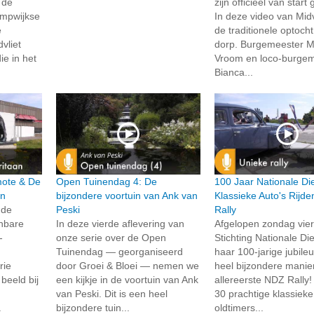
 de
zijn officieel van star
ompwijkse
In deze video van Midvl
e
de traditionele optoch
vliet
dorp. Burgemeester Ma
ie in het
Vroom en loco-burge
Bianca...
rmote & De
Open Tuinendag 4: De
100 Jaar Nationale Di
an
bijzondere voortuin van Ank van
Klassieke Auto's Rijd
 de
Peski
Rally
enbare
In deze vierde aflevering van
Afgelopen zondag vie
-
onze serie over de Open
Stichting Nationale Di
Tuinendag — georganiseerd
haar 100-jarige jubil
rie
door Groei & Bloei — nemen we
heel bijzondere manie
beeld bij
een kijkje in de voortuin van Ank
allereerste NDZ Rally
van Peski. Dit is een heel
30 prachtige klassieke
.
bijzondere tuin...
oldtimers...