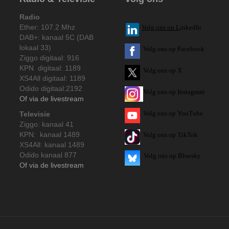
Radio
Ether: 107.2 Mhz
V
olg ons op L
inkedIn
DAB+: kanaal 5C (DAB
lokaal 33)
Volg ons op Facebook
Ziggo digitaal: 916
KPN digitaal: 1189
Volg ons op X
XS4All digitaal: 1189
Odido digitaal:2192
Volg ons op Instagram
Of via de livestream
Volg
ons op
YouTube
Televisie
Ziggo: kanaal 41
KPN: kanaal 1489
Volg ons op TikTok
XS4All: kanaal 1489
Odido kanaal 877
Volg ons op Bluesky
Of via de livestream