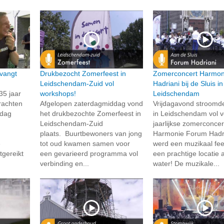
vangt
Drukbezocht Zomerfeest in
Zomerconcert Harmon
Leidschendam-Zuid vol
Hadriani bij de Sluis in
35 jaar
workshops!
Leidschendam
rachten
Afgelopen zaterdagmiddag vond
Vrijdagavond stroomd
rdag
het drukbezochte Zomerfeest in
in Leidschendam vol v
Leidschendam-Zuid
jaarlijkse zomerconcer
plaats. Buurtbewoners van jong
Harmonie Forum Hadri
e
tot oud kwamen samen voor
werd een muzikaal fee
tgereikt
een gevarieerd programma vol
een prachtige locatie 
verbinding en...
water! De muzikale...