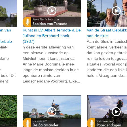
en van
Kunst in LV: Albert Termote & De
Van de Straat Geplukt
Juliana en Bernhard-bank
aan de sluis
Corbulo
(1937)
Aan de Sluis in Leid
liet-
n deze eerste aflevering van
komt allerlei verkeer
een nieuwe kunstserie op
dat kan gezien gebre
Marie
Midvliet neemt kunsthistorica
ruimte leiden tot gevaa
Anne Marie Boorsma je mee
situaties, vooral voor 
e
langs de mooiste beelden in de
kinderen die een ijsj
bulo. Dit
openbare ruimte van
halen. Vraag aan de...
ment
Leidschendam-Voorburg. Elke...