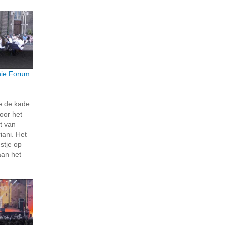
ie Forum
e de kade
oor het
t van
ani. Het
stje op
aan het