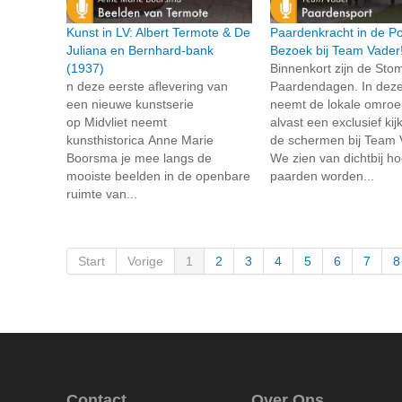
Kunst in LV: Albert Termote & De
Paardenkracht in de Po
Juliana en Bernhard-bank
Bezoek bij Team Vader
(1937)
Binnenkort zijn de Sto
n deze eerste aflevering van
Paardendagen. In deze
een nieuwe kunstserie
neemt de lokale omroep
op Midvliet neemt
alvast een exclusief kij
kunsthistorica Anne Marie
de schermen bij Team 
Boorsma je mee langs de
We zien van dichtbij h
mooiste beelden in de openbare
paarden worden...
ruimte van...
Start
Vorige
1
2
3
4
5
6
7
8
Contact
Over Ons