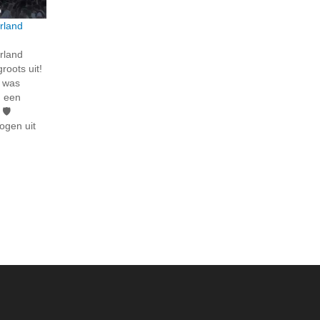
rland
rland
roots uit!
n was
n een
🛡️
ogen uit