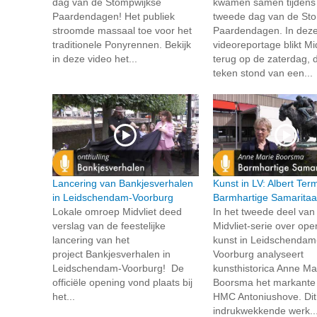
dag van de Stompwijkse
kwamen samen tijdens
Paardendagen! Het publiek
tweede dag van de St
stroomde massaal toe voor het
Paardendagen. In dez
traditionele Ponyrennen. Bekijk
videoreportage blikt Mid
in deze video het...
terug op de zaterdag, d
teken stond van een...
Lancering van Bankjesverhalen
Kunst in LV: Albert Te
in Leidschendam-Voorburg
Barmhartige Samarita
Lokale omroep Midvliet deed
In het tweede deel van
verslag van de feestelijke
Midvliet-serie over op
lancering van het
kunst in Leidschendam
project Bankjesverhalen in
Voorburg analyseert
Leidschendam-Voorburg! De
kunsthistorica Anne Ma
officiële opening vond plaats bij
Boorsma het markante 
het...
HMC Antoniushove. Dit
indrukwekkende werk..