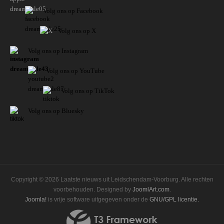
Volg ons op Facebook
Volg ons op X
Volg ons op Instagram
Volg
ons op
YouTube
Volg ons op TikTok
Volg ons op Bluesky
Copyright © 2026 Laatste nieuws uit Leidschendam-Voorburg. Alle rechten
voorbehouden. Designed by
JoomlArt.com
.
Joomla!
is vrije software uitgegeven onder de
GNU/GPL licentie.