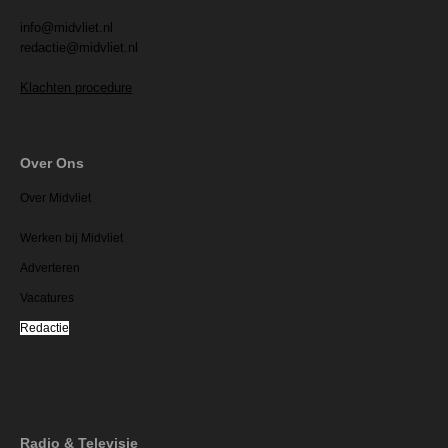
info@midvliet.nl
redactie@midvliet.nl
Klachten procedure
Over Ons
Over Midvliet
Werken bij Midvliet
Adverteren
Vacatures
Redactie
Radio & Televisie