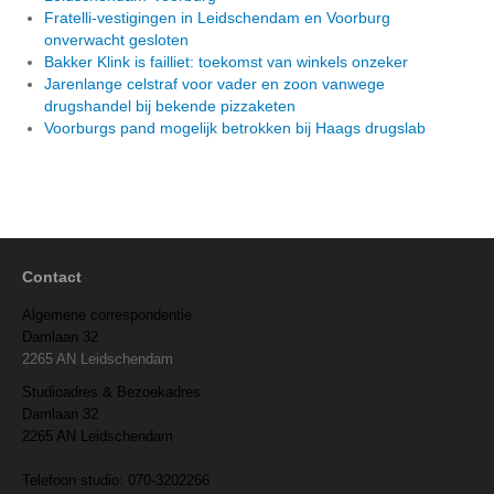
Fratelli-vestigingen in Leidschendam en Voorburg
onverwacht gesloten
Bakker Klink is failliet: toekomst van winkels onzeker
Jarenlange celstraf voor vader en zoon vanwege
drugshandel bij bekende pizzaketen
Voorburgs pand mogelijk betrokken bij Haags drugslab
Contact
Algemene correspondentie
Damlaan 32
2265 AN Leidschendam
Studioadres & Bezoekadres
Damlaan 32
2265 AN Leidschendam
Telefoon studio: 070-3202266