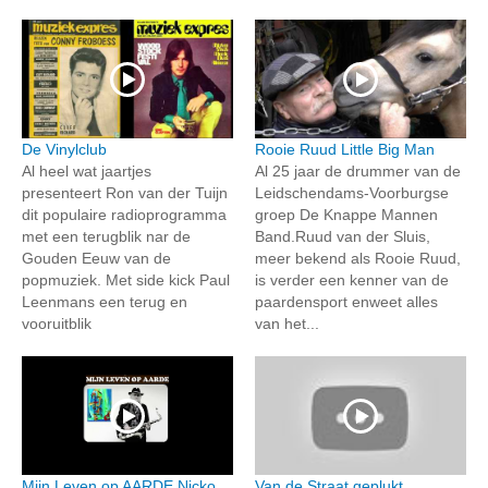
De Vinylclub
Rooie Ruud Little Big Man
Al heel wat jaartjes
Al 25 jaar de drummer van de
presenteert Ron van der Tuijn
Leidschendams-Voorburgse
dit populaire radioprogramma
groep De Knappe Mannen
met een terugblik nar de
Band.Ruud van der Sluis,
Gouden Eeuw van de
meer bekend als Rooie Ruud,
popmuziek. Met side kick Paul
is verder een kenner van de
Leenmans een terug en
paardensport enweet alles
vooruitblik
van het...
Mijn Leven op AARDE Nicko
Van de Straat geplukt.