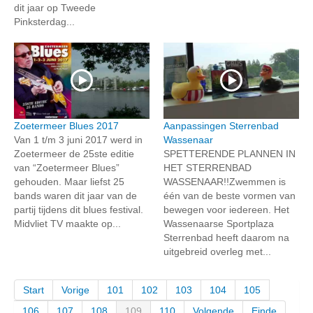
dit jaar op Tweede
Pinksterdag...
Zoetermeer Blues 2017
Aanpassingen Sterrenbad
Van 1 t/m 3 juni 2017 werd in
Wassenaar
Zoetermeer de 25ste editie
SPETTERENDE PLANNEN IN
van “Zoetermeer Blues”
HET STERRENBAD
gehouden. Maar liefst 25
WASSENAAR!!Zwemmen is
bands waren dit jaar van de
één van de beste vormen van
partij tijdens dit blues festival.
bewegen voor iedereen. Het
Midvliet TV maakte op...
Wassenaarse Sportplaza
Sterrenbad heeft daarom na
uitgebreid overleg met...
Start
Vorige
101
102
103
104
105
106
107
108
109
110
Volgende
Einde