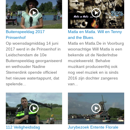
Buitenspeeldag 2017
Matla en Matla. Will en Tenny
Prinsenhof
and the Blues.
Op woensdagmiddag 14 juni
Matla en Matla.De in Voorburg
2017 werd in de Prinsenhof in
woonachtige Will Matla is een
Leidschendam de 10e
bekende uit de Nederlndse
Buitenspeeldag georganiseerd
muziekwereld. Behalve
en wethouder Nadine
muzikant produceerthij ook
Stemerdink opende officieel
nog veel muziek en is sinds
het nieuwe watertappunt, dat
2016 zijn dochter zangeres
spelende...
van...
112 Veiligheidsdag
Jurybezoek Entente Florale