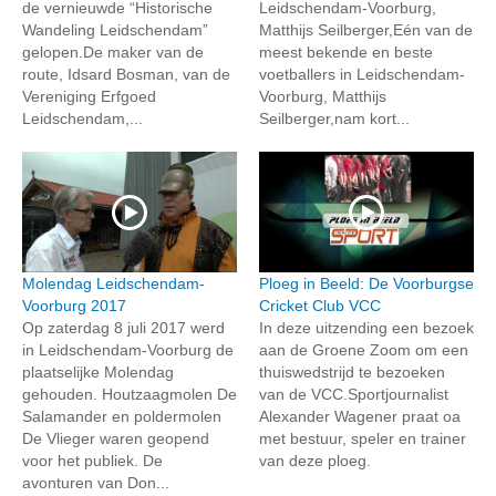
de vernieuwde “Historische
Leidschendam-Voorburg,
Wandeling Leidschendam”
Matthijs Seilberger,Eén van de
gelopen.De maker van de
meest bekende en beste
route, Idsard Bosman, van de
voetballers in Leidschendam-
Vereniging Erfgoed
Voorburg, Matthijs
Leidschendam,...
Seilberger,nam kort...
Molendag Leidschendam-
Ploeg in Beeld: De Voorburgse
Voorburg 2017
Cricket Club VCC
Op zaterdag 8 juli 2017 werd
In deze uitzending een bezoek
in Leidschendam-Voorburg de
aan de Groene Zoom om een
plaatselijke Molendag
thuiswedstrijd te bezoeken
gehouden. Houtzaagmolen De
van de VCC.Sportjournalist
Salamander en poldermolen
Alexander Wagener praat oa
De Vlieger waren geopend
met bestuur, speler en trainer
voor het publiek. De
van deze ploeg.
avonturen van Don...