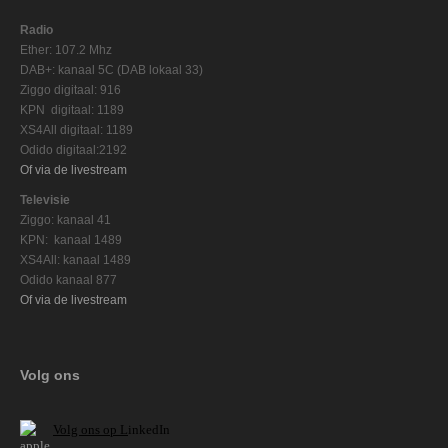
Radio
Ether: 107.2 Mhz
DAB+: kanaal 5C (DAB lokaal 33)
Ziggo digitaal: 916
KPN digitaal: 1189
XS4All digitaal: 1189
Odido digitaal:2192
Of via de livestream
Televisie
Ziggo: kanaal 41
KPN: kanaal 1489
XS4All: kanaal 1489
Odido kanaal 877
Of via de livestream
Volg ons
V
olg ons op L
inkedIn