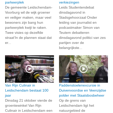
parkeerplek
verkiezingen
De gemeente Leidschendam-
Leids Studentendebat
Voorburg wil de wijk groener
dinsdagavond in
en veiliger maken, maar veel
Stadsgehoorzaal Onder
bewoners zijn bang hun
leiding van journalist en
parkeerplek kwijt te raken.
podcastmaker Simon van
Twee visies op dezelfde
Teutem debatteren
straat‘In de plannen staat dat
dinsdagavond politici van zes
er...
partijen over de
belangrijkste...
Van Rijn Culinair in
Paddenstoelenexcursie in
Leidschendam bestaat 100
Duivenvoordse en Veenzijdse
jaar
polder met Staatsbosbeheer
Dinsdag 21 oktober vierde de
Op de grens van
groentewinkel Van Rijn
Leidschendam ligt het
Culinair in Leidschendam een
natuurgebied de