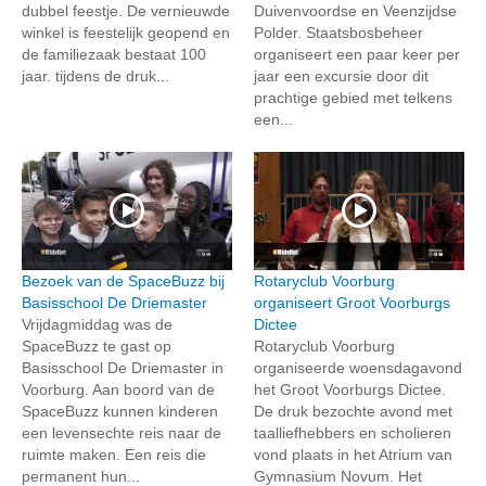
dubbel feestje. De vernieuwde
Duivenvoordse en Veenzijdse
winkel is feestelijk geopend en
Polder. Staatsbosbeheer
de familiezaak bestaat 100
organiseert een paar keer per
jaar. tijdens de druk...
jaar een excursie door dit
prachtige gebied met telkens
een...
Bezoek van de SpaceBuzz bij
Rotaryclub Voorburg
Basisschool De Driemaster
organiseert Groot Voorburgs
Vrijdagmiddag was de
Dictee
SpaceBuzz te gast op
Rotaryclub Voorburg
Basisschool De Driemaster in
organiseerde woensdagavond
Voorburg. Aan boord van de
het Groot Voorburgs Dictee.
SpaceBuzz kunnen kinderen
De druk bezochte avond met
een levensechte reis naar de
taalliefhebbers en scholieren
ruimte maken. Een reis die
vond plaats in het Atrium van
permanent hun...
Gymnasium Novum. Het