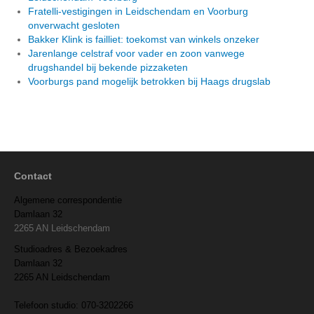
Fratelli-vestigingen in Leidschendam en Voorburg
onverwacht gesloten
Bakker Klink is failliet: toekomst van winkels onzeker
Jarenlange celstraf voor vader en zoon vanwege
drugshandel bij bekende pizzaketen
Voorburgs pand mogelijk betrokken bij Haags drugslab
Contact
Algemene correspondentie
Damlaan 32
2265 AN Leidschendam
Studioadres & Bezoekadres
Damlaan 32
2265 AN Leidschendam
Telefoon studio: 070-3202266