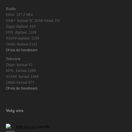
Radio
Ether: 107.2 Mhz
DAB+: kanaal 5C (DAB lokaal 33)
Ziggo digitaal: 916
KPN digitaal: 1189
XS4All digitaal: 1189
Odido digitaal:2192
Of via de livestream
Televisie
Ziggo: kanaal 41
KPN: kanaal 1489
XS4All: kanaal 1489
Odido kanaal 877
Of via de livestream
Volg ons
V
olg ons op L
inkedIn