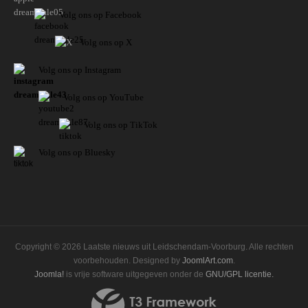
Volg ons op Facebook
Volg ons op X
Volg ons op Instagram
Volg
ons op
YouTube
Volg ons op TikTok
Volg ons op Bluesky
Copyright © 2026 Laatste nieuws uit Leidschendam-Voorburg. Alle rechten
voorbehouden. Designed by
JoomlArt.com
.
Joomla!
is vrije software uitgegeven onder de
GNU/GPL licentie.