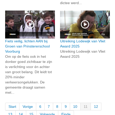
dictee werd...
Fiets veilig, lichten AAN bij
Uitreiking Lodewijk van Vliet
Groen van Prinstererschool
Award 2025
Voorburg
Uitreiking Lodewijk van Vliet
Om op de fiets ook in het
Award 2025
donker goed zichtbaar te zijn
is verlichting voor én achter
van groot belang. Dit leidt tot
20% minder
verkeersongelukken. De
gemeente draagt samen
met...
Start
Vorige
6
7
8
9
10
11
12
13
14
15
Volgende
Einde