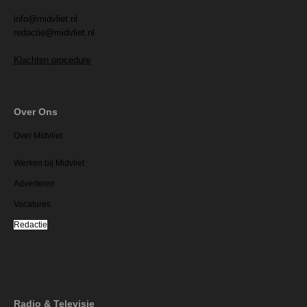
info@midvliet.nl
redactie@midvliet.nl
Klachten procedure
Over Ons
Over Midvliet
Werken bij Midvliet
Adverteren
Vacatures
Redactie
Radio & Televisie