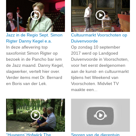
Jazz in de Regio Sept. Simon
Cultuurmarkt Voorschoten op
Rigter Danny Kegel e.a.
Duivenvoorde
In deze aflevering top
Op zondag 10 september
saxofonist Simon Rigter op
2017 werd op Landgoed
bezoek in de Pancho bar ivm
Duivenvoorde in Voorschoten,
de Jazz maand. Danny Kegel,
voor het eerst deelgenomen
slagwerker, vertelt hier over.
aan de kunst- en cultuurmarkt
Verder items met Dr. Bernard
tijdens het Weekend van
en Boris van der Lek.
Voorschoten. Midvliet TV
maakte een...
“Huygens’ Hofwijck The
Sporen van de dierentuin