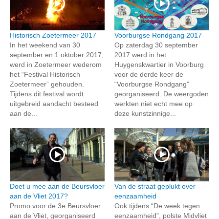
Historisch Zoetermeer 2017
Voorburgse Rondgang 2017
In het weekend van 30
Op zaterdag 30 september
september en 1 oktober 2017,
2017 werd in het
werd in Zoetermeer wederom
Huygenskwartier in Voorburg
het “Festival Historisch
voor de derde keer de
Zoetermeer” gehouden.
“Voorburgse Rondgang”
Tijdens dit festival wordt
georganiseerd. De weergoden
uitgebreid aandacht besteed
werkten niet echt mee op
aan de...
deze kunstzinnige...
Doet u mee aan de Beursvloer
Van de straat geplukt over
aan de Vliet 2017?
eenzaamheid
Promo voor de 3e Beursvloer
Ook tijdens “De week tegen
aan de Vliet, georganiseerd
eenzaamheid”, polste Midvliet