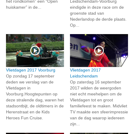
het rondkomen” een “Open
Leidschendam-Voorburg
huiskamer” in de...
eindigde in deze race om de
groenste stad van
Nederlandop de derde plaats.
Op...
Vlietdagen 2017 Voorburg
Vlietdagen 2017
Op zondag 17 september
Leidschendam
deden we verslag van de
Op zaterdag 16 september
Vlietdagen in
2017 wilden de weergoden
Voorburg.Hoogtepunten op
niet echt meehelpen om de
deze stralende dag, waren het
Vlietdagen tot en groot
stadsontbijt, de oldtimers in de
familiefeest te maken. Midvliet
Herenstraat en de Kids
TV maakte een sfeerimpressie
Heroes Fun Cruise.
van de dag waarop iedereen
zijn...