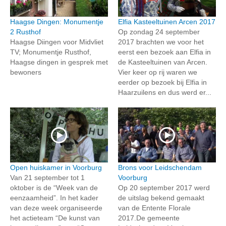
Haagse Dingen: Monumentje
Elfia Kasteeltuinen Arcen 2017
2 Rusthof
Op zondag 24 september
Haagse Diingen voor Midvliet
2017 brachten we voor het
TV; Monumentje Rusthof,
eerst een bezoek aan Elfia in
Haagse dingen in gesprek met
de Kasteeltuinen van Arcen.
bewoners
Vier keer op rij waren we
eerder op bezoek bij Elfia in
Haarzuilens en dus werd er...
Open huiskamer in Voorburg
Brons voor Leidschendam
Van 21 september tot 1
Voorburg
oktober is de “Week van de
Op 20 september 2017 werd
eenzaamheid”. In het kader
de uitslag bekend gemaakt
van deze week organiseerde
van de Entente Florale
het actieteam “De kunst van
2017.De gemeente