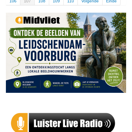
106
107
108
109
110
Volgende
Einde