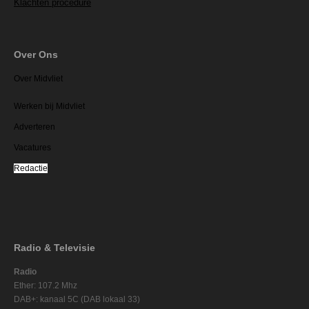
Klachten procedure
Over Ons
Over Midvliet
Werken bij Midvliet
Adverteren
Vacatures
Redactie
Radio & Televisie
Radio
Ether: 107.2 Mhz
DAB+: kanaal 5C (DAB lokaal 33)