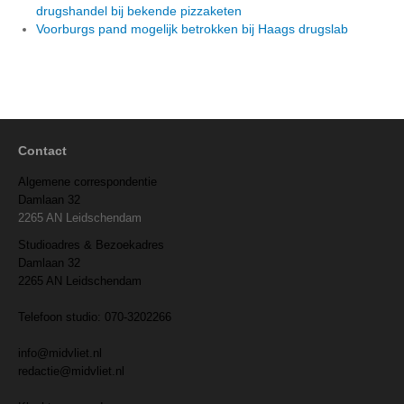
drugshandel bij bekende pizzaketen
Voorburgs pand mogelijk betrokken bij Haags drugslab
Contact
Algemene correspondentie
Damlaan 32
2265 AN Leidschendam
Studioadres & Bezoekadres
Damlaan 32
2265 AN Leidschendam
Telefoon studio: 070-3202266
info@midvliet.nl
redactie@midvliet.nl