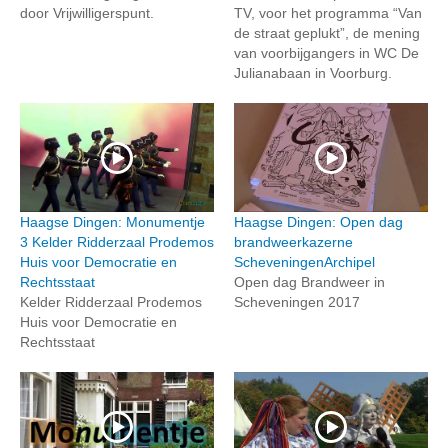
door Vrijwilligerspunt.
TV, voor het programma “Van
de straat geplukt”, de mening
van voorbijgangers in WC De
Julianabaan in Voorburg.
Haagse Dingen: Monumentje
Haagse Dingen: Open dag
3 Kelder Ridderzaal Prodemos
brandweerkazerne
Huis voor Democratie en
ScheveningenArchipel
Rechtsstaat
Open dag Brandweer in
Kelder Ridderzaal Prodemos
Scheveningen 2017
Huis voor Democratie en
Rechtsstaat