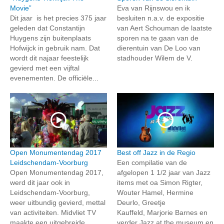
Movie”
Eva van Rijnswou en ik
Dit jaar is het precies 375 jaar
besluiten n.a.v. de expositie
geleden dat Constantijn
van Aert Schouman de laatste
Huygens zijn buitenplaats
sporen na te gaan van de
Hofwijck in gebruik nam. Dat
dierentuin van De Loo van
wordt dit najaar feestelijk
stadhouder Wilem de V.
gevierd met een vijftal
evenementen. De officiële...
Open Monumentendag 2017
Best off Jazz in de Regio
Leidschendam-Voorburg
Een compilatie van de
Open Monumentendag 2017,
afgelopen 1 1/2 jaar van Jazz
werd dit jaar ook in
items met oa Simon Rigter,
Leidschendam-Voorburg,
Wouter Hamel, Hermine
weer uitbundig gevierd, mettal
Deurlo, Greetje
van activiteiten. Midvliet TV
Kauffeld, Marjorie Barnes en
maakte een uitgebreide
verder Jazz at the museum en