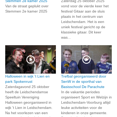
Stemmen 2e kamer 2025
Zaterdag 25 oktober 2025
Van de straat geplukt over
vond voor de vierde keer het
Stemmen 2e kamer 2025
festival Gitaar aan de sluis
plaats in het centrum van
Leidschendam. Het is een
uniek festival gericht op de
klassieke gitaar. Dit keer
was...
Halloween in wijk 't Lien en
Trefbal georganiseerd door
park Spokenrust
SenW in de sporthal van
Zaterdagavond 25 oktober
Basisschool De Parachute
heeft de Leidschendamse
In de vakantie periodes
Speeltuin Vereniging
organiseert Sport en Welzijn in
Halloween georganiseerd in
Leidschendam-Voorburg altijd
wijk 't Lien in Leidschendam.
leuke activiteiten voor de
Na het voorlezen van een
kinderen in onze gemeente.