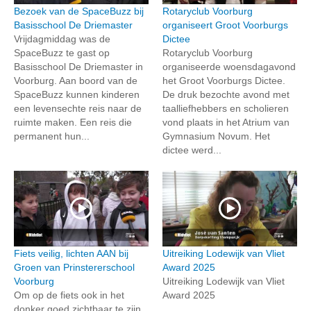
Bezoek van de SpaceBuzz bij
Rotaryclub Voorburg
Basisschool De Driemaster
organiseert Groot Voorburgs
Vrijdagmiddag was de
Dictee
SpaceBuzz te gast op
Rotaryclub Voorburg
Basisschool De Driemaster in
organiseerde woensdagavond
Voorburg. Aan boord van de
het Groot Voorburgs Dictee.
SpaceBuzz kunnen kinderen
De druk bezochte avond met
een levensechte reis naar de
taalliefhebbers en scholieren
ruimte maken. Een reis die
vond plaats in het Atrium van
permanent hun...
Gymnasium Novum. Het
dictee werd...
Fiets veilig, lichten AAN bij
Uitreiking Lodewijk van Vliet
Groen van Prinstererschool
Award 2025
Voorburg
Uitreiking Lodewijk van Vliet
Om op de fiets ook in het
Award 2025
donker goed zichtbaar te zijn