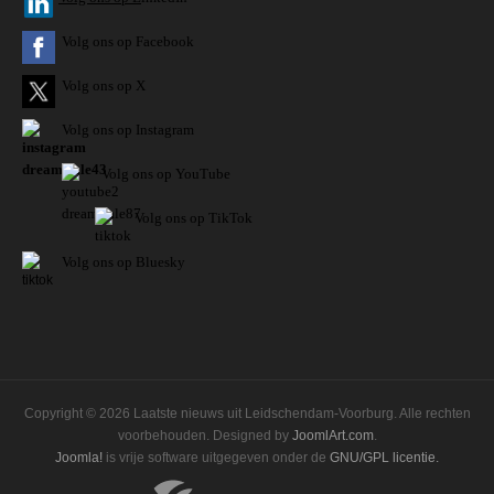
Volg ons op Facebook
Volg ons op X
Volg ons op Instagram
Volg
ons op
YouTube
Volg ons op TikTok
Volg ons op Bluesky
Copyright © 2026 Laatste nieuws uit Leidschendam-Voorburg. Alle rechten
voorbehouden. Designed by
JoomlArt.com
.
Joomla!
is vrije software uitgegeven onder de
GNU/GPL licentie.