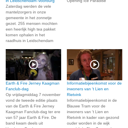
in Leidschendam-Voorburg
Opening Ice Paradise
Zaterdag werden de vele
mantelzorgers in onze
gemeente in het zonnetje
gezet. 255 mensen mochten
een heerlijk high tea pakket
komen ophalen in het
raadhuis in Leidschendam
Earth & Fire Jerney Kaagman
Informatiebijeenkomst voor de
Fanclub-dag
inwoners van ‘t Lien en
Op vrijdagmiddag 7 november
Rietvink
vond de tweede editie plaats
Informatiebijeenkomst in de
van de Earth & Fire Jerney
Blauwe Tram voor de
Kaagman Fanclub-dag ter ere
inwoners van ‘t Lien en
van 57 jaar Earth & Fire. De
Rietvink in kader van gezond
band kwam deels uit
ouder worden in de wijk