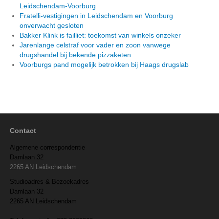
Leidschendam-Voorburg
Fratelli-vestigingen in Leidschendam en Voorburg
onverwacht gesloten
Bakker Klink is failliet: toekomst van winkels onzeker
Jarenlange celstraf voor vader en zoon vanwege
drugshandel bij bekende pizzaketen
Voorburgs pand mogelijk betrokken bij Haags drugslab
Contact
Algemene correspondentie
Damlaan 32
2265 AN Leidschendam
Studioadres & Bezoekadres
Damlaan 32
2265 AN Leidschendam