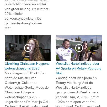
is verlichting voor én achter
van groot belang. Dit leidt tot
20% minder
verkeersongelukken. De
gemeente draagt samen
met...
Uitreiking Christiaan Huygens
Westvliet Hartekindloop door
wetenschapsprijs 2025
AV Sparta en Rotary Voorburg
Maandagavond 13 oktober
Vliet
heeft de Minister van
Zondag heeft AV Sparta en
Onderwijs, Cultuur en
Rotary Voorburg Vliet de
Wetenschap Gouke Moes de
Westvliet Hartekindloop
Christiaan Huygens
georganiseerd. Deelnemers
wetenschapsprijs 2025
konden 1Km, 2,5Km, 5Km of
uitgereikt aan Dr. Martijn Oei.
10Km hardlopen voor het
De feestelijke uitreiking vond...
goede doel. De loop was, ook