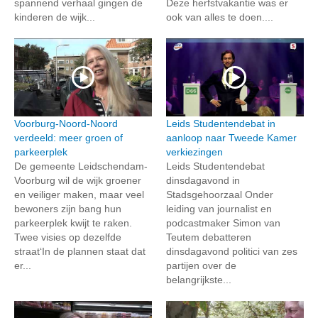
spannend verhaal gingen de
Deze herfstvakantie was er
kinderen de wijk...
ook van alles te doen....
Voorburg-Noord-Noord
Leids Studentendebat in
verdeeld: meer groen of
aanloop naar Tweede Kamer
parkeerplek
verkiezingen
De gemeente Leidschendam-
Leids Studentendebat
Voorburg wil de wijk groener
dinsdagavond in
en veiliger maken, maar veel
Stadsgehoorzaal Onder
bewoners zijn bang hun
leiding van journalist en
parkeerplek kwijt te raken.
podcastmaker Simon van
Twee visies op dezelfde
Teutem debatteren
straat‘In de plannen staat dat
dinsdagavond politici van zes
er...
partijen over de
belangrijkste...