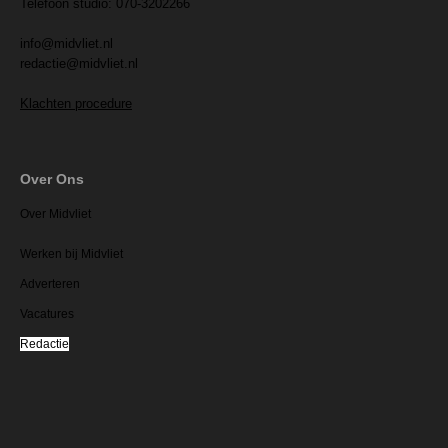
Telefoon studio: 070-3202266
info@midvliet.nl
redactie@midvliet.nl
Klachten procedure
Over Ons
Over Midvliet
Werken bij Midvliet
Adverteren
Vacatures
Redactie