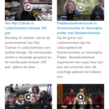
Van Rijn Culinair in
Paddenstoelenexcursie in
Leidschendam bestaat 100
Duivenvoordse en Veenzijdse
jaar
polder met Staatsbosbeheer
Dinsdag 21 oktober vierde de
Op de grens van
groentewinkel Van Rijn
Leidschendam ligt het
Culinair in Leidschendam een
natuurgebied de
dubbel feestje. De vernieuwde
Duivenvoordse en Veenzijdse
winkel is feestelijk geopend en
Polder. Staatsbosbeheer
de familiezaak bestaat 100
organiseert een paar keer per
jaar. tijdens de druk...
jaar een excursie door dit
prachtige gebied met telkens
een...