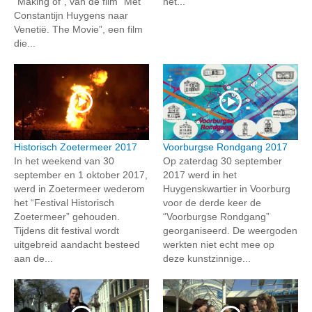
“Making of”, van de film “Met
het...
Constantijn Huygens naar
Venetië. The Movie”, een film
die...
Historisch Zoetermeer 2017
Voorburgse Rondgang 2017
In het weekend van 30
Op zaterdag 30 september
september en 1 oktober 2017,
2017 werd in het
werd in Zoetermeer wederom
Huygenskwartier in Voorburg
het “Festival Historisch
voor de derde keer de
Zoetermeer” gehouden.
“Voorburgse Rondgang”
Tijdens dit festival wordt
georganiseerd. De weergoden
uitgebreid aandacht besteed
werkten niet echt mee op
aan de...
deze kunstzinnige...