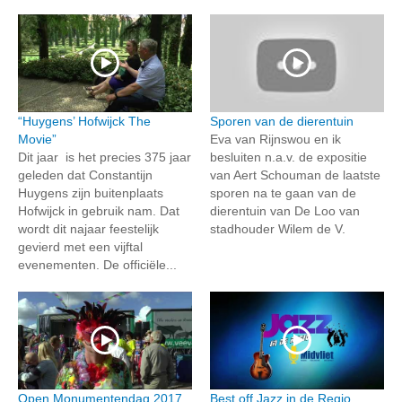
“Huygens’ Hofwijck The
Sporen van de dierentuin
Movie”
Eva van Rijnswou en ik
Dit jaar is het precies 375 jaar
besluiten n.a.v. de expositie
geleden dat Constantijn
van Aert Schouman de laatste
Huygens zijn buitenplaats
sporen na te gaan van de
Hofwijck in gebruik nam. Dat
dierentuin van De Loo van
wordt dit najaar feestelijk
stadhouder Wilem de V.
gevierd met een vijftal
evenementen. De officiële...
Open Monumentendag 2017
Best off Jazz in de Regio