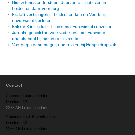
Nieuw fonds ondersteunt duurzame initiatieven in
Leidschendam-Voorburg
Fratelli-vestigingen in Leidschendam en Voorburg
onverwacht gesloten
Bakker Klink is failliet: toekomst van winkels onzeker
Jarenlange celstraf voor vader en zoon vanwege
drugshandel bij bekende pizzaketen
Voorburgs pand mogelijk betrokken bij Haags drugslab
Contact
Algemene correspondentie
Damlaan 32
2265 AN Leidschendam
Studioadres & Bezoekadres
Damlaan 32
2265 AN Leidschendam