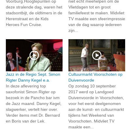
Voorburg.Hoogtepunten op
niet echt meehelpen om de
deze stralende dag, waren het
Vlietdagen tot en groot
stadsontbijt, de oldtimers in de
familiefeest te maken. Midvliet
Herenstraat en de Kids
TV maakte een sfeerimpressie
Heroes Fun Cruise.
van de dag waarop iedereen
zijn...
Jazz in de Regio Sept. Simon
Cultuurmarkt Voorschoten op
Rigter Danny Kegel e.a.
Duivenvoorde
In deze aflevering top
Op zondag 10 september
saxofonist Simon Rigter op
2017 werd op Landgoed
bezoek in de Pancho bar ivm
Duivenvoorde in Voorschoten,
de Jazz maand. Danny Kegel,
voor het eerst deelgenomen
slagwerker, vertelt hier over.
aan de kunst- en cultuurmarkt
Verder items met Dr. Bernard
tijdens het Weekend van
en Boris van der Lek.
Voorschoten. Midvliet TV
maakte een...