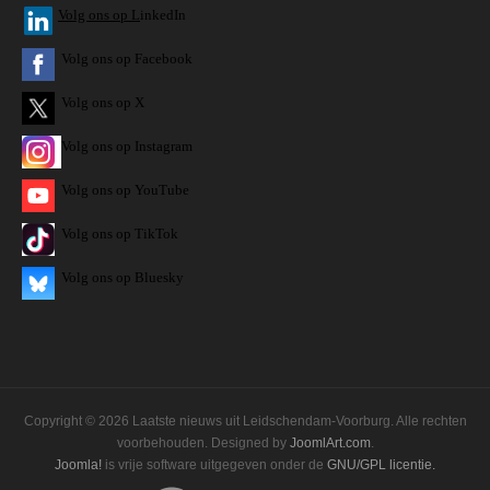
V
olg ons op L
inkedIn
Volg ons op Facebook
Volg ons op X
Volg ons op Instagram
Volg
ons op
YouTube
Volg ons op TikTok
Volg ons op Bluesky
Copyright © 2026 Laatste nieuws uit Leidschendam-Voorburg. Alle rechten
voorbehouden. Designed by
JoomlArt.com
.
Joomla!
is vrije software uitgegeven onder de
GNU/GPL licentie.