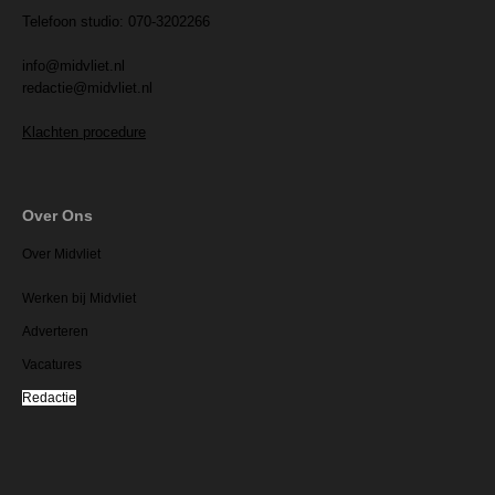
Telefoon studio: 070-3202266
info@midvliet.nl
redactie@midvliet.nl
Klachten procedure
Over Ons
Over Midvliet
Werken bij Midvliet
Adverteren
Vacatures
Redactie