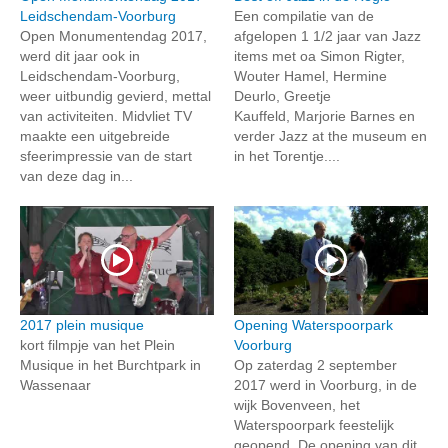
Leidschendam-Voorburg
Een compilatie van de
Open Monumentendag 2017,
afgelopen 1 1/2 jaar van Jazz
werd dit jaar ook in
items met oa Simon Rigter,
Leidschendam-Voorburg,
Wouter Hamel, Hermine
weer uitbundig gevierd, mettal
Deurlo, Greetje
van activiteiten. Midvliet TV
Kauffeld, Marjorie Barnes en
maakte een uitgebreide
verder Jazz at the museum en
sfeerimpressie van de start
in het Torentje....
van deze dag in...
2017 plein musique
Opening Waterspoorpark
kort filmpje van het Plein
Voorburg
Musique in het Burchtpark in
Op zaterdag 2 september
Wassenaar
2017 werd in Voorburg, in de
wijk Bovenveen, het
Waterspoorpark feestelijk
geopend. De opening van dit