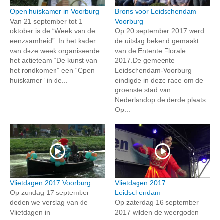
Open huiskamer in Voorburg
Brons voor Leidschendam
Van 21 september tot 1
Voorburg
oktober is de “Week van de
Op 20 september 2017 werd
eenzaamheid”. In het kader
de uitslag bekend gemaakt
van deze week organiseerde
van de Entente Florale
het actieteam “De kunst van
2017.De gemeente
het rondkomen” een “Open
Leidschendam-Voorburg
huiskamer” in de...
eindigde in deze race om de
groenste stad van
Nederlandop de derde plaats.
Op...
Vlietdagen 2017 Voorburg
Vlietdagen 2017
Op zondag 17 september
Leidschendam
deden we verslag van de
Op zaterdag 16 september
Vlietdagen in
2017 wilden de weergoden