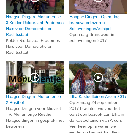
Haagse Dingen: Monumentje
Haagse Dingen: Open dag
3 Kelder Ridderzaal Prodemos
brandweerkazerne
Huis voor Democratie en
ScheveningenArchipel
Rechtsstaat
Open dag Brandweer in
Kelder Ridderzaal Prodemos
Scheveningen 2017
Huis voor Democratie en
Rechtsstaat
Haagse Dingen: Monumentje
Elfia Kasteeltuinen Arcen 2017
2 Rusthof
Op zondag 24 september
Haagse Diingen voor Midvliet
2017 brachten we voor het
TV; Monumentje Rusthof,
eerst een bezoek aan Elfia in
Haagse dingen in gesprek met
de Kasteeltuinen van Arcen.
bewoners
Vier keer op rij waren we
eerder op bezoek bij Elfia in