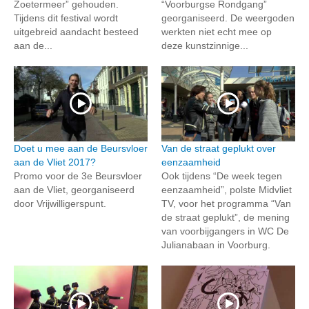
Zoetermeer” gehouden.
“Voorburgse Rondgang”
Tijdens dit festival wordt
georganiseerd. De weergoden
uitgebreid aandacht besteed
werkten niet echt mee op
aan de...
deze kunstzinnige...
Doet u mee aan de Beursvloer
Van de straat geplukt over
aan de Vliet 2017?
eenzaamheid
Promo voor de 3e Beursvloer
Ook tijdens “De week tegen
aan de Vliet, georganiseerd
eenzaamheid”, polste Midvliet
door Vrijwilligerspunt.
TV, voor het programma “Van
de straat geplukt”, de mening
van voorbijgangers in WC De
Julianabaan in Voorburg.