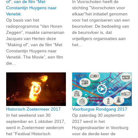
of”, van de film “Met
In Voorschoten heeft de
Constantijn Huygens naar
stichting "Voorschoten voor
Venetië.
elkaar"het initiatief genomen
Op basis van het
voor het organiseren van een
radioprogramma “Van Horen
beursvloer. De bedoeling van
Zeggen”, maakte cameraman
de beursvloer is, dat
Jacques van Herten deze
vrijwillgers organisaties aan
“Making of”, van de film “Met
het...
Constantijn Huygens naar
Venetië. The Movie”, een film
die...
Historisch Zoetermeer 2017
Voorburgse Rondgang 2017
In het weekend van 30
Op zaterdag 30 september
september en 1 oktober 2017,
2017 werd in het
werd in Zoetermeer wederom
Huygenskwartier in Voorburg
het “Festival Historisch
voor de derde keer de