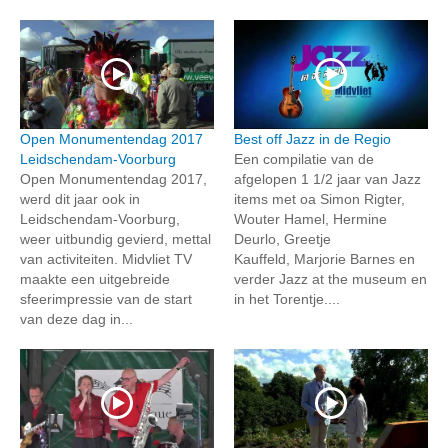
Open Monumentendag 2017
Best off Jazz in de Regio
Leidschendam-Voorburg
Een compilatie van de
Open Monumentendag 2017,
afgelopen 1 1/2 jaar van Jazz
werd dit jaar ook in
items met oa Simon Rigter,
Leidschendam-Voorburg,
Wouter Hamel, Hermine
weer uitbundig gevierd, mettal
Deurlo, Greetje
van activiteiten. Midvliet TV
Kauffeld, Marjorie Barnes en
maakte een uitgebreide
verder Jazz at the museum en
sfeerimpressie van de start
in het Torentje....
van deze dag in...