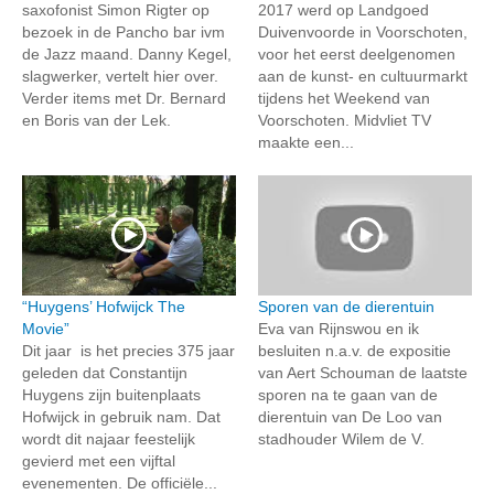
saxofonist Simon Rigter op
2017 werd op Landgoed
bezoek in de Pancho bar ivm
Duivenvoorde in Voorschoten,
de Jazz maand. Danny Kegel,
voor het eerst deelgenomen
slagwerker, vertelt hier over.
aan de kunst- en cultuurmarkt
Verder items met Dr. Bernard
tijdens het Weekend van
en Boris van der Lek.
Voorschoten. Midvliet TV
maakte een...
“Huygens’ Hofwijck The
Sporen van de dierentuin
Movie”
Eva van Rijnswou en ik
Dit jaar is het precies 375 jaar
besluiten n.a.v. de expositie
geleden dat Constantijn
van Aert Schouman de laatste
Huygens zijn buitenplaats
sporen na te gaan van de
Hofwijck in gebruik nam. Dat
dierentuin van De Loo van
wordt dit najaar feestelijk
stadhouder Wilem de V.
gevierd met een vijftal
evenementen. De officiële...