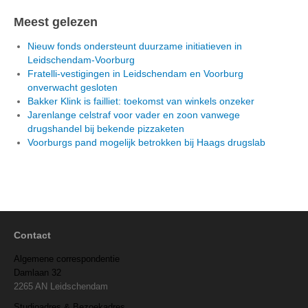
Meest gelezen
Nieuw fonds ondersteunt duurzame initiatieven in
Leidschendam-Voorburg
Fratelli-vestigingen in Leidschendam en Voorburg
onverwacht gesloten
Bakker Klink is failliet: toekomst van winkels onzeker
Jarenlange celstraf voor vader en zoon vanwege
drugshandel bij bekende pizzaketen
Voorburgs pand mogelijk betrokken bij Haags drugslab
Contact
Algemene correspondentie
Damlaan 32
2265 AN Leidschendam
Studioadres & Bezoekadres