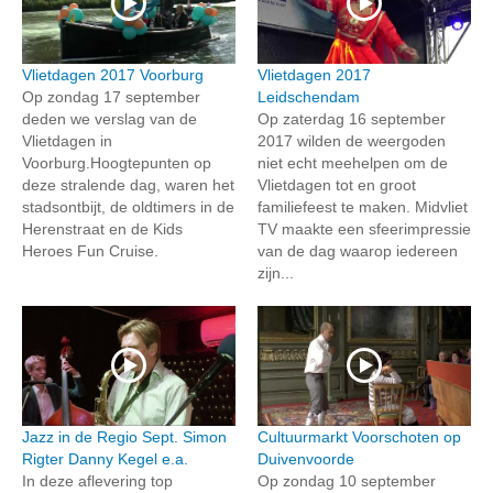
Vlietdagen 2017 Voorburg
Vlietdagen 2017
Op zondag 17 september
Leidschendam
deden we verslag van de
Op zaterdag 16 september
Vlietdagen in
2017 wilden de weergoden
Voorburg.Hoogtepunten op
niet echt meehelpen om de
deze stralende dag, waren het
Vlietdagen tot en groot
stadsontbijt, de oldtimers in de
familiefeest te maken. Midvliet
Herenstraat en de Kids
TV maakte een sfeerimpressie
Heroes Fun Cruise.
van de dag waarop iedereen
zijn...
Jazz in de Regio Sept. Simon
Cultuurmarkt Voorschoten op
Rigter Danny Kegel e.a.
Duivenvoorde
In deze aflevering top
Op zondag 10 september