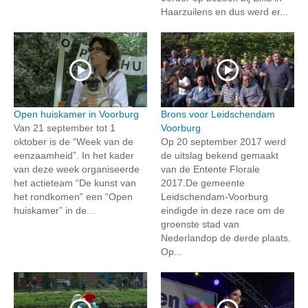
Haarzuilens en dus werd er...
Open huiskamer in Voorburg
Brons voor Leidschendam
Van 21 september tot 1
Voorburg
oktober is de “Week van de
Op 20 september 2017 werd
eenzaamheid”. In het kader
de uitslag bekend gemaakt
van deze week organiseerde
van de Entente Florale
het actieteam “De kunst van
2017.De gemeente
het rondkomen” een “Open
Leidschendam-Voorburg
huiskamer” in de...
eindigde in deze race om de
groenste stad van
Nederlandop de derde plaats.
Op...