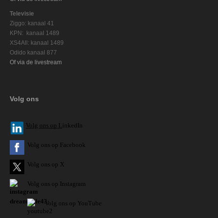
Televisie
Ziggo: kanaal 41
KPN: kanaal 1489
XS4All: kanaal 1489
Odido kanaal 877
Of via de livestream
Volg ons
V
olg ons op L
inkedIn
Volg ons op Facebook
Volg ons op X
Volg ons op Instagram
Volg
ons op
YouTube