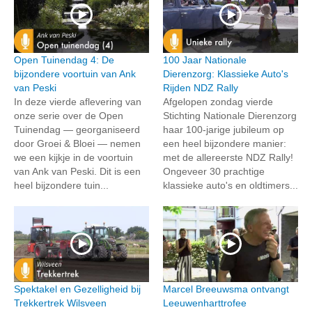
Open Tuinendag 4: De
100 Jaar Nationale
bijzondere voortuin van Ank
Dierenzorg: Klassieke Auto's
van Peski
Rijden NDZ Rally
In deze vierde aflevering van
Afgelopen zondag vierde
onze serie over de Open
Stichting Nationale Dierenzorg
Tuinendag — georganiseerd
haar 100-jarige jubileum op
door Groei & Bloei — nemen
een heel bijzondere manier:
we een kijkje in de voortuin
met de allereerste NDZ Rally!
van Ank van Peski. Dit is een
Ongeveer 30 prachtige
heel bijzondere tuin...
klassieke auto's en oldtimers...
Spektakel en Gezelligheid bij
Marcel Breeuwsma ontvangt
Trekkertrek Wilsveen
Leeuwenharttrofee