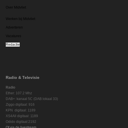
Over Midvliet
Werken bij Midvliet
Adverteren
Vacatures
Redactie
Radio & Televisie
Radio
Ether: 107.2 Mhz
DAB+: kanaal 5C (DAB lokaal 33)
Ziggo digitaal: 916
KPN digitaal: 1189
XS4All digitaal: 1189
Odido digitaal:2192
Of via de livestream