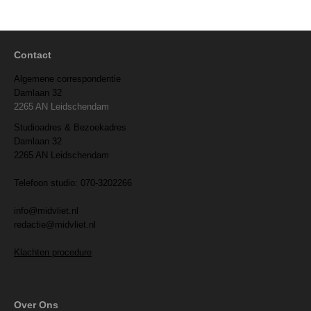
Contact
Algemene correspondentie
Damlaan 32
2265 AN Leidschendam
Studioadres & Bezoekadres
Damlaan 32
2265 AN Leidschendam
Telefoon studio: 070-3202266
info@midvliet.nl
redactie@midvliet.nl
Klachten procedure
Over Ons