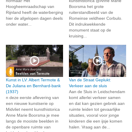
normaal! Het
kunsthistorica @Anne Marie
Hoogheemraadschap van
Boorsma het grote
Rijnland heeft de waterberging
ruiterstandbeeld van de
hier de afgelopen dagen deels
Romeinse veldheer Corbulo.
onder water...
Dit indrukwekkende
monument staat op de
kruising...
Kunst in LV: Albert Termote &
Van de Straat Geplukt:
De Juliana en Bernhard-bank
Verkeer aan de sluis
(1937)
Aan de Sluis in Leidschendam
n deze eerste aflevering van
komt allerlei verkeer samen
een nieuwe kunstserie op
en dat kan gezien gebrek aan
Midvliet neemt kunsthistorica
ruimte leiden tot gevaarlijke
Anne Marie Boorsma je mee
situaties, vooral voor jonge
langs de mooiste beelden in
kinderen die een ijsje komen
de openbare ruimte van
halen. Vraag aan de...