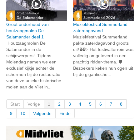
Groot onderhoud van
Muziekfestival Summerland
houtzaagmolen De
zaterdagavond
Salamander deel 1
Muziekfestival Summerland
Houtzaagmolen De
pakte zaterdagavond groots
Salamander in de
uit! 🏰✨ Het festivalterrein was
schijnwerpers! Tijdens
volledig omgetoverd in een
Molendag namen we een
prachtig ridder-thema. 🛡️
exclusief kijkje achter de
Bezoekers keken hun ogen uit
schermen bij de restauratie
bij de gigantische...
van deze unieke historische
molen aan de Vliet in...
Start
Vorige
1
2
3
4
5
6
7
8
9
10
Volgende
Einde