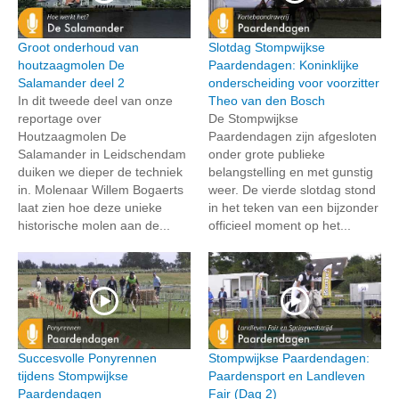
Groot onderhoud van
Slotdag Stompwijkse
houtzaagmolen De
Paardendagen: Koninklijke
Salamander deel 2
onderscheiding voor voorzitter
In dit tweede deel van onze
Theo van den Bosch
reportage over
De Stompwijkse
Houtzaagmolen De
Paardendagen zijn afgesloten
Salamander in Leidschendam
onder grote publieke
duiken we dieper de techniek
belangstelling en met gunstig
in. Molenaar Willem Bogaerts
weer. De vierde slotdag stond
laat zien hoe deze unieke
in het teken van een bijzonder
historische molen aan de...
officieel moment op het...
Succesvolle Ponyrennen
Stompwijkse Paardendagen:
tijdens Stompwijkse
Paardensport en Landleven
Paardendagen
Fair (Dag 2)