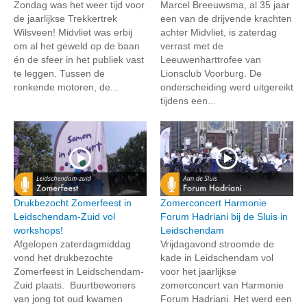
Zondag was het weer tijd voor
Marcel Breeuwsma, al 35 jaar
de jaarlijkse Trekkertrek
een van de drijvende krachten
Wilsveen! Midvliet was erbij
achter Midvliet, is zaterdag
om al het geweld op de baan
verrast met de
én de sfeer in het publiek vast
Leeuwenharttrofee van
te leggen. Tussen de
Lionsclub Voorburg. De
ronkende motoren, de...
onderscheiding werd uitgereikt
tijdens een...
Drukbezocht Zomerfeest in
Zomerconcert Harmonie
Leidschendam-Zuid vol
Forum Hadriani bij de Sluis in
workshops!
Leidschendam
Afgelopen zaterdagmiddag
Vrijdagavond stroomde de
vond het drukbezochte
kade in Leidschendam vol
Zomerfeest in Leidschendam-
voor het jaarlijkse
Zuid plaats. Buurtbewoners
zomerconcert van Harmonie
van jong tot oud kwamen
Forum Hadriani. Het werd een