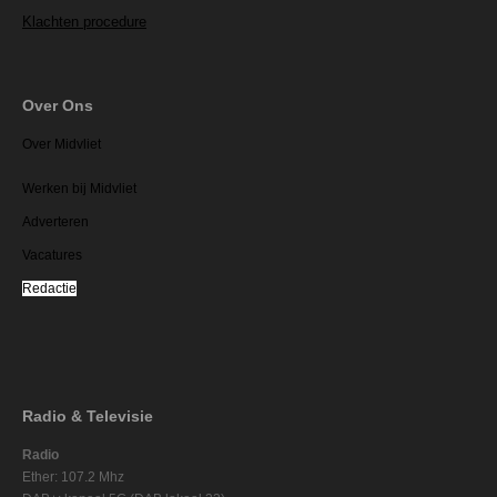
Klachten procedure
Over Ons
Over Midvliet
Werken bij Midvliet
Adverteren
Vacatures
Redactie
Radio & Televisie
Radio
Ether: 107.2 Mhz