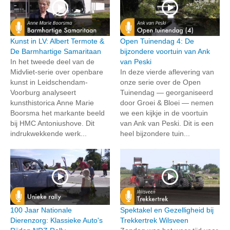
Kunst in LV: Albert Termote &
Open Tuinendag 4: De
De Barmhartige Samaritaan
bijzondere voortuin van Ank
In het tweede deel van de
van Peski
Midvliet-serie over openbare
In deze vierde aflevering van
kunst in Leidschendam-
onze serie over de Open
Voorburg analyseert
Tuinendag — georganiseerd
kunsthistorica Anne Marie
door Groei & Bloei — nemen
Boorsma het markante beeld
we een kijkje in de voortuin
bij HMC Antoniushove. Dit
van Ank van Peski. Dit is een
indrukwekkende werk...
heel bijzondere tuin...
100 Jaar Nationale
Spektakel en Gezelligheid bij
Dierenzorg: Klassieke Auto's
Trekkertrek Wilsveen