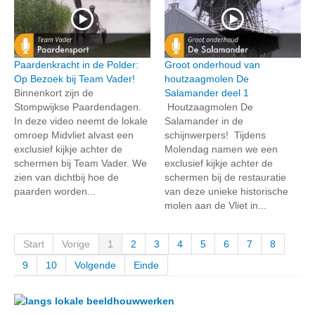
Paardenkracht in de Polder:
Groot onderhoud van
Op Bezoek bij Team Vader!
houtzaagmolen De
Binnenkort zijn de
Salamander deel 1
Stompwijkse Paardendagen.
Houtzaagmolen De
In deze video neemt de lokale
Salamander in de
omroep Midvliet alvast een
schijnwerpers! Tijdens
exclusief kijkje achter de
Molendag namen we een
schermen bij Team Vader. We
exclusief kijkje achter de
zien van dichtbij hoe de
schermen bij de restauratie
paarden worden...
van deze unieke historische
molen aan de Vliet in...
Start
Vorige
1
2
3
4
5
6
7
8
9
10
Volgende
Einde