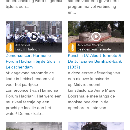
onderscheiding werd uitgereikt
samen voor een gevarieerd
tijdens een...
programma vol verbinding
en...
Zomerconcert Harmonie
Kunst in LV: Albert Termote &
Forum Hadriani bij de Sluis in
De Juliana en Bernhard-bank
Leidschendam
(1937)
Vrijdagavond stroomde de
n deze eerste aflevering van
kade in Leidschendam vol
een nieuwe kunstserie
voor het jaarlijkse
op Midvliet neemt
zomerconcert van Harmonie
kunsthistorica Anne Marie
Forum Hadriani. Het werd een
Boorsma je mee langs de
muzikaal feestje op een
mooiste beelden in de
prachtige locatie aan het
openbare ruimte van...
water! De muzikale...