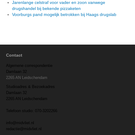
Jarenlange celstraf voor vader en zoon vanwege
drugshandel bij bekende pizzaketen
Voorburgs pand mogelijk betrokken bij Haags drugslab
Contact
Algemene correspondentie
Damlaan 32
2265 AN Leidschendam
Studioadres & Bezoekadres
Damlaan 32
2265 AN Leidschendam
Telefoon studio: 070-3202266
info@midvliet.nl
redactie@midvliet.nl