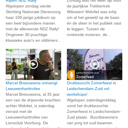
Rijden NDZ Rally
Zondag was het weer tijd voor
Afgelopen zondag vierde
de jaarlijkse Trekkertrek
Stichting Nationale Dierenzorg
Wilsveen! Midvliet was erbij
haar 100-jarige jubileum op
om al het geweld op de baan
een heel bijzondere manier:
én de sfeer in het publiek vast
met de allereerste NDZ Rally!
te leggen. Tussen de
Ongeveer 30 prachtige
ronkende motoren, de...
klassieke auto's en oldtimers...
Marcel Breeuwsma ontvangt
Drukbezocht Zomerfeest in
Leeuwenharttrofee
Leidschendam-Zuid vol
Marcel Breeuwsma, al 35 jaar
workshops!
een van de drijvende krachten
Afgelopen zaterdagmiddag
achter Midvliet, is zaterdag
vond het drukbezochte
verrast met de
Zomerfeest in Leidschendam-
Leeuwenharttrofee van
Zuid plaats. Buurtbewoners
Lionsclub Voorburg. De
van jong tot oud kwamen