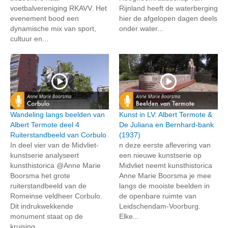
voetbalvereniging RKAVV. Het
Rijnland heeft de waterberging
evenement bood een
hier de afgelopen dagen deels
dynamische mix van sport,
onder water...
cultuur en...
Wandeling langs beelden van
Kunst in LV: Albert Termote &
Albert Termote deel 4
De Juliana en Bernhard-bank
Ruiterstandbeeld van Corbulo
(1937)
In deel vier van de Midvliet-
n deze eerste aflevering van
kunstserie analyseert
een nieuwe kunstserie op
kunsthistorica @Anne Marie
Midvliet neemt kunsthistorica
Boorsma het grote
Anne Marie Boorsma je mee
ruiterstandbeeld van de
langs de mooiste beelden in
Romeinse veldheer Corbulo.
de openbare ruimte van
Dit indrukwekkende
Leidschendam-Voorburg.
monument staat op de
Elke...
kruising...