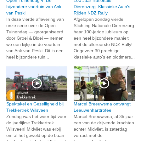
Open Tuinendag 4: De
100 Jaar Nationale
bijzondere voortuin van Ank
Dierenzorg: Klassieke Auto's
van Peski
Rijden NDZ Rally
In deze vierde aflevering van
Afgelopen zondag vierde
onze serie over de Open
Stichting Nationale Dierenzorg
Tuinendag — georganiseerd
haar 100-jarige jubileum op
door Groei & Bloei — nemen
een heel bijzondere manier:
we een kijkje in de voortuin
met de allereerste NDZ Rally!
van Ank van Peski. Dit is een
Ongeveer 30 prachtige
heel bijzondere tuin...
klassieke auto's en oldtimers...
Spektakel en Gezelligheid bij
Marcel Breeuwsma ontvangt
Trekkertrek Wilsveen
Leeuwenharttrofee
Zondag was het weer tijd voor
Marcel Breeuwsma, al 35 jaar
de jaarlijkse Trekkertrek
een van de drijvende krachten
Wilsveen! Midvliet was erbij
achter Midvliet, is zaterdag
om al het geweld op de baan
verrast met de