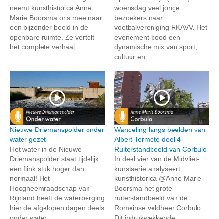
neemt kunsthistorica Anne
woensdag veel jonge
Marie Boorsma ons mee naar
bezoekers naar
een bijzonder beeld in de
voetbalvereniging RKAVV. Het
openbare ruimte. Ze vertelt
evenement bood een
het complete verhaal...
dynamische mix van sport,
cultuur en...
Nieuwe Driemanspolder onder
Wandeling langs beelden van
water gezet
Albert Termote deel 4
Het water in de Nieuwe
Ruiterstandbeeld van Corbulo
Driemanspolder staat tijdelijk
In deel vier van de Midvliet-
een flink stuk hoger dan
kunstserie analyseert
normaal! Het
kunsthistorica @Anne Marie
Hoogheemraadschap van
Boorsma het grote
Rijnland heeft de waterberging
ruiterstandbeeld van de
hier de afgelopen dagen deels
Romeinse veldheer Corbulo.
onder water...
Dit indrukwekkende