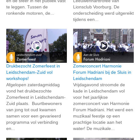
én de sfeer in het publiek vast
Leeuwenharttrofee van
te leggen. Tussen de
Lionsclub Voorburg. De
ronkende motoren, de...
onderscheiding werd uitgereikt
tijdens een...
Drukbezocht Zomerfeest in
Zomerconcert Harmonie
Leidschendam-Zuid vol
Forum Hadriani bij de Sluis in
workshops!
Leidschendam
Afgelopen zaterdagmiddag
Vrijdagavond stroomde de
vond het drukbezochte
kade in Leidschendam vol
Zomerfeest in Leidschendam-
voor het jaarlijkse
Zuid plaats. Buurtbewoners
zomerconcert van Harmonie
van jong tot oud kwamen
Forum Hadriani. Het werd een
samen voor een gevarieerd
muzikaal feestje op een
programma vol verbinding
prachtige locatie aan het
en...
water! De muzikale...