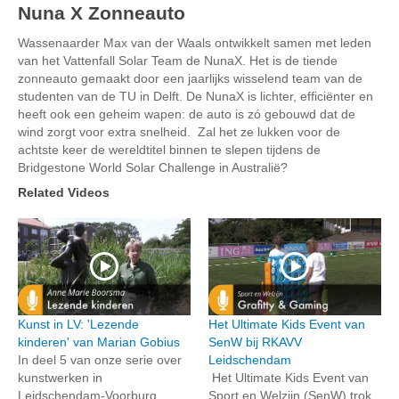
Nuna X Zonneauto
Wassenaarder Max van der Waals ontwikkelt samen met leden
van het Vattenfall Solar Team de NunaX. Het is de tiende
zonneauto gemaakt door een jaarlijks wisselend team van de
studenten van de TU in Delft. De NunaX is lichter, efficiënter en
heeft ook een geheim wapen: de auto is zó gebouwd dat de
wind zorgt voor extra snelheid. Zal het ze lukken voor de
achtste keer de wereldtitel binnen te slepen tijdens de
Bridgestone World Solar Challenge in Australië?
Related Videos
Kunst in LV: 'Lezende
Het Ultimate Kids Event van
kinderen' van Marian Gobius
SenW bij RKAVV
In deel 5 van onze serie over
Leidschendam
kunstwerken in
Het Ultimate Kids Event van
Leidschendam-Voorburg
Sport en Welzijn (SenW) trok