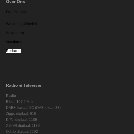
Over Ons
Over Midvliet
Werken bij Midvliet
Adverteren
Vacatures
Redactie
Radio & Televisie
Radio
Ether: 107.2 Mhz
DAB+: kanaal 5C (DAB lokaal 33)
Ziggo digitaal: 916
KPN digitaal: 1189
XS4All digitaal: 1189
Odido digitaal:2192