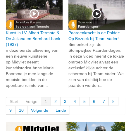
Kunst in LV: Albert Termote &
Paardenkracht in de Polder:
De Juliana en Bernhard-bank
Op Bezoek bij Team Vader!
(1937)
Binnenkort zijn de
n deze eerste aflevering van
Stompwijkse Paardendagen.
een nieuwe kunstserie
In deze video neemt de lokale
op Midvliet neemt
omroep Midvliet alvast een
kunsthistorica Anne Marie
exclusief kijkje achter de
Boorsma je mee langs de
schermen bij Team Vader. We
mooiste beelden in de
zien van dichtbij hoe de
openbare ruimte van...
paarden worden...
Start
Vorige
1
2
3
4
5
6
7
8
9
10
Volgende
Einde