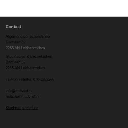
Contact
Algemene correspondentie
Damlaan 32
2265 AN Leidschendam
Studioadres & Bezoekadres
Damlaan 32
2265 AN Leidschendam
Telefoon studio: 070-3202266
info@midvliet.nl
redactie@midvliet.nl
Klachten procedure