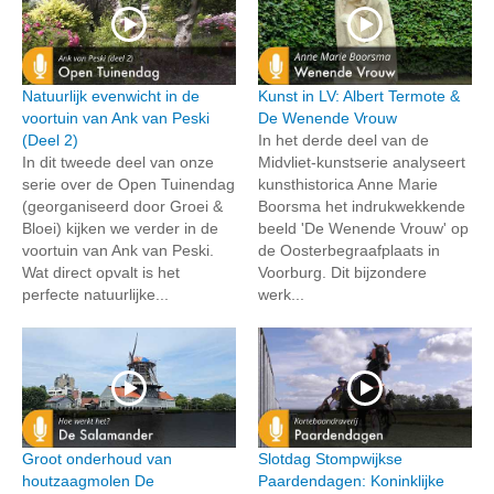
Natuurlijk evenwicht in de
Kunst in LV: Albert Termote &
voortuin van Ank van Peski
De Wenende Vrouw
(Deel 2)
In het derde deel van de
In dit tweede deel van onze
Midvliet-kunstserie analyseert
serie over de Open Tuinendag
kunsthistorica Anne Marie
(georganiseerd door Groei &
Boorsma het indrukwekkende
Bloei) kijken we verder in de
beeld 'De Wenende Vrouw' op
voortuin van Ank van Peski.
de Oosterbegraafplaats in
Wat direct opvalt is het
Voorburg. Dit bijzondere
perfecte natuurlijke...
werk...
Groot onderhoud van
Slotdag Stompwijkse
houtzaagmolen De
Paardendagen: Koninklijke