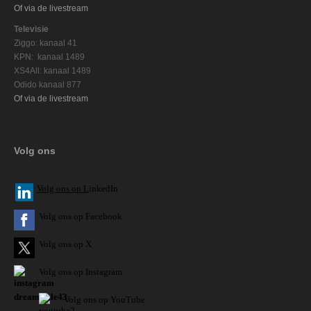
Of via de livestream
Televisie
Ziggo: kanaal 41
KPN: kanaal 1489
XS4All: kanaal 1489
Odido kanaal 877
Of via de livestream
Volg ons
V
olg ons op L
inkedIn
Volg ons op Facebook
Volg ons op X
Volg ons op Instagram
Volg
ons op
YouTube