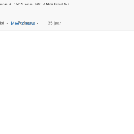
kanaal 41 /
KPN
kanaal 1489 /
Odido
kanaal 877
ist
Podcasts
35 jaar
Meer nieuws