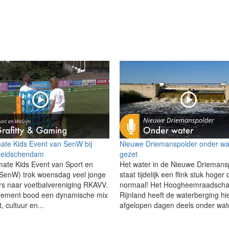
mate Kids Event van SenW bij
Nieuwe Driemanspolder onder wa
eidschendam
gezet
mate Kids Event van Sport en
Het water in de Nieuwe Driemans
(SenW) trok woensdag veel jonge
staat tijdelijk een flink stuk hoger
s naar voetbalvereniging RKAVV.
normaal! Het Hoogheemraadscha
nement bood een dynamische mix
Rijnland heeft de waterberging hi
, cultuur en...
afgelopen dagen deels onder wate