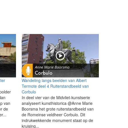
ter
Wandeling langs beelden van Albert
Termote deel 4 Ruiterstandbeeld van
polder
Corbulo
 dan
In deel vier van de Midvliet-kunstserie
p van
analyseert kunsthistorica @Anne Marie
er de
Boorsma het grote ruiterstandbeeld van
r...
de Romeinse veldheer Corbulo. Dit
indrukwekkende monument staat op de
kruising...