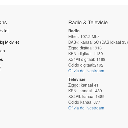
Ons
Radio & Televisie
vliet
Radio
Ether: 107.2 Mhz
ij Midvliet
DAB+: kanaal 5C (DAB lokaal 33)
Ziggo digitaal: 916
ren
KPN digitaal: 1189
es
XS4All digitaal: 1189
Odido digitaal:2192
e
Of via de livestream
Televisie
Ziggo: kanaal 41
KPN: kanaal 1489
XS4All: kanaal 1489
Odido kanaal 877
Of via de livestream