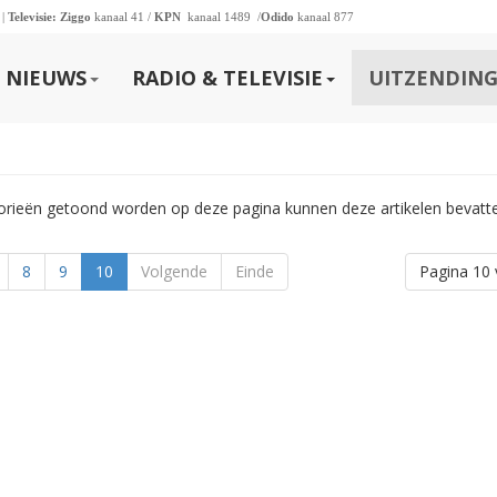
 |
Televisie:
Ziggo
kanaal 41 /
KPN
kanaal 1489 /
Odido
kanaal 877
NIEUWS
RADIO & TELEVISIE
UITZENDING
gorieën getoond worden op deze pagina kunnen deze artikelen bevatt
8
9
10
Volgende
Einde
Pagina 10 