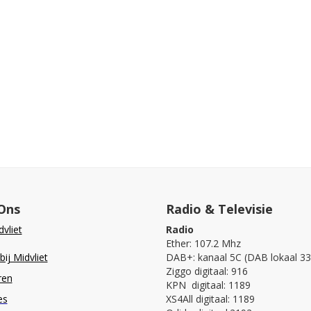
Ons
Radio & Televisie
vliet
Radio
Ether: 107.2 Mhz
ij Midvliet
DAB+: kanaal 5C (DAB lokaal 33
Ziggo digitaal: 916
ren
KPN digitaal: 1189
es
XS4All digitaal: 1189