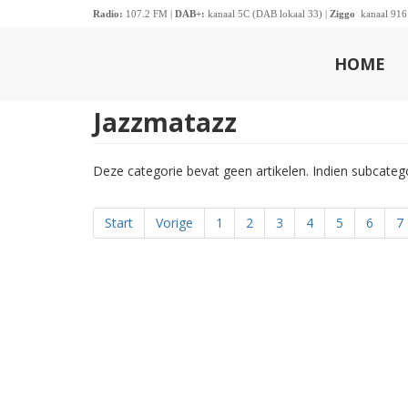
Radio:
107.2 FM |
DAB+:
kanaal 5C (DAB lokaal 33) |
Ziggo
kanaal 916
HOME
Jazzmatazz
Deze categorie bevat geen artikelen. Indien subcate
Start
Vorige
1
2
3
4
5
6
7