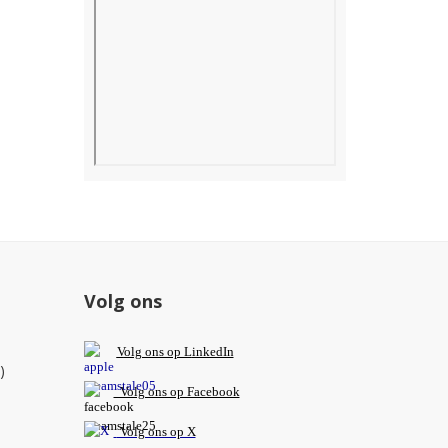
Volg ons
V
olg ons op L
inkedIn
)
Volg ons op Facebook
Volg ons op X