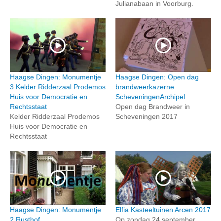
Julianabaan in Voorburg.
Haagse Dingen: Monumentje
Haagse Dingen: Open dag
3 Kelder Ridderzaal Prodemos
brandweerkazerne
Huis voor Democratie en
ScheveningenArchipel
Rechtsstaat
Open dag Brandweer in
Kelder Ridderzaal Prodemos
Scheveningen 2017
Huis voor Democratie en
Rechtsstaat
Haagse Dingen: Monumentje
Elfia Kasteeltuinen Arcen 2017
2 Rusthof
Op zondag 24 september