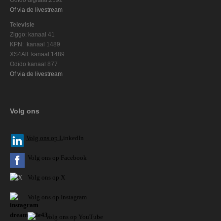
Of via de livestream
Televisie
Ziggo: kanaal 41
KPN: kanaal 1489
XS4All: kanaal 1489
Odido kanaal 877
Of via de livestream
Volg ons
V
olg ons op L
inkedIn
Volg ons op Facebook
Volg ons op X
Volg ons op Instagram
Volg
ons op
YouTube