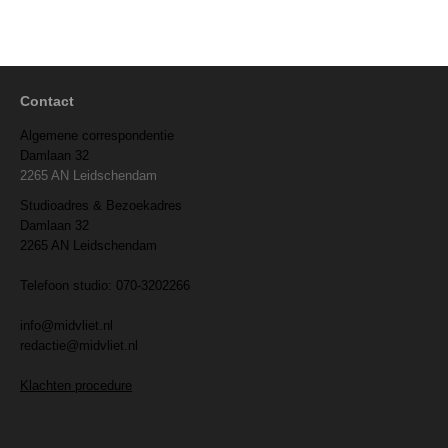
Contact
Algemene correspondentie
Damlaan 32
2265 AN Leidschendam
Studioadres & Bezoekadres
Damlaan 32
2265 AN Leidschendam
Telefoon studio: 070-3202266
info@midvliet.nl
redactie@midvliet.nl
Klachten procedure