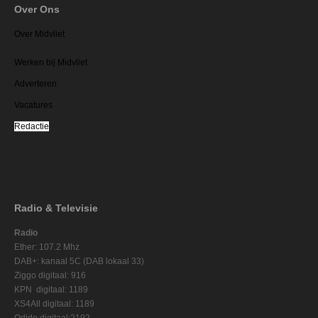
Over Ons
Over Midvliet
Werken bij Midvliet
Adverteren
Vacatures
Redactie
Radio & Televisie
Radio
Ether: 107.2 Mhz
DAB+: kanaal 5C (DAB lokaal 33)
Ziggo digitaal: 916
KPN digitaal: 1189
XS4All digitaal: 1189
Odido digitaal:2192