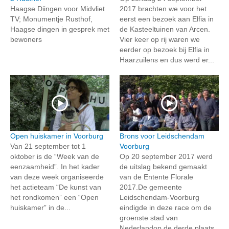
Haagse Diingen voor Midvliet
2017 brachten we voor het
TV; Monumentje Rusthof,
eerst een bezoek aan Elfia in
Haagse dingen in gesprek met
de Kasteeltuinen van Arcen.
bewoners
Vier keer op rij waren we
eerder op bezoek bij Elfia in
Haarzuilens en dus werd er...
Open huiskamer in Voorburg
Brons voor Leidschendam
Van 21 september tot 1
Voorburg
oktober is de “Week van de
Op 20 september 2017 werd
eenzaamheid”. In het kader
de uitslag bekend gemaakt
van deze week organiseerde
van de Entente Florale
het actieteam “De kunst van
2017.De gemeente
het rondkomen” een “Open
Leidschendam-Voorburg
huiskamer” in de...
eindigde in deze race om de
groenste stad van
Nederlandop de derde plaats.