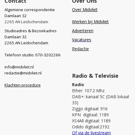
Contact
Over Ons
Over Midvliet
Algemene correspondentie
Damlaan 32
Werken bij Midvliet
2265 AN Leidschendam
Adverteren
Studioadres & Bezoekadres
Damlaan 32
Vacatures
2265 AN Leidschendam
Redactie
Telefoon studio: 070-3202266
info@midvliet.nl
redactie@midvliet.nl
Radio & Televisie
Radio
Klachten procedure
Ether: 107.2 Mhz
DAB+: kanaal 5C (DAB lokaal
33)
Ziggo digitaal: 916
KPN digitaal: 1189
XS4All digitaal: 1189
Odido digitaal:2192
Of via de livestream