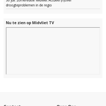
30 juli: zomereditie Midvliet Actueel (h)over
droogteproblemen in de regio
Nu te zien op Midvliet TV