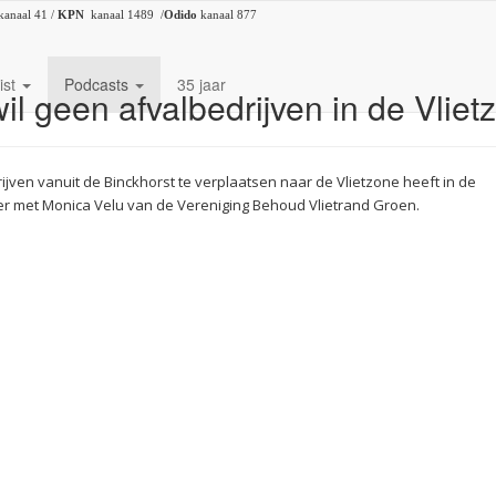
kanaal 41 /
KPN
kanaal 1489 /
Odido
kanaal 877
ist
Podcasts
35 jaar
l geen afvalbedrijven in de Vliet
ven vanuit de Binckhorst te verplaatsen naar de Vlietzone heeft in de
r met Monica Velu van de Vereniging Behoud Vlietrand Groen.