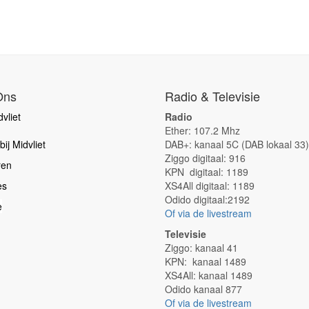
Ons
Radio & Televisie
vliet
Radio
Ether: 107.2 Mhz
ij Midvliet
DAB+: kanaal 5C (DAB lokaal 33)
Ziggo digitaal: 916
ren
KPN digitaal: 1189
es
XS4All digitaal: 1189
Odido digitaal:2192
e
Of via de livestream
Televisie
Ziggo: kanaal 41
KPN: kanaal 1489
XS4All: kanaal 1489
Odido kanaal 877
Of via de livestream