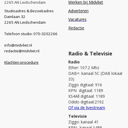
Werken bij Midvliet
2265 AN Leidschendam
Adverteren
Studioadres & Bezoekadres
Damlaan 32
Vacatures
2265 AN Leidschendam
Redactie
Telefoon studio: 070-3202266
info@midvliet.nl
redactie@midvliet.nl
Radio & Televisie
Radio
Klachten procedure
Ether: 107.2 Mhz
DAB+: kanaal 5C (DAB lokaal
33)
Ziggo digitaal: 916
KPN digitaal: 1189
XS4All digitaal: 1189
Odido digitaal:2192
Of via de livestream
Televisie
Ziggo: kanaal 41
KPN: kanaal 1489