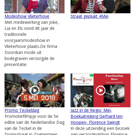
Modeshow Vlieterhove
Straat geplukt 4Mei
Met medewerking van Joke,
Lia en Els vond dit jaar de
traditionele
voorjaarsmodeshow in
Vlieterhove plaats.De firma
Doorduin mode uit
bodegraven verzorgde de
presentatie.
Promo Teckeldag
Jazz in de Regio: Mei,
Promotiefilmpje voor de 5e
Boekuitreiking Gerhard ten
editie van de Nederlandse Dag
Hoopen- Florence Swingt
van de Teckel in de
In deze uitzending een bezoek
Dorpsstraat in Zoetermeer,
aan verzorgingshuis Florence