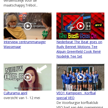
verdienstelijk voor de
maatschappij.Trébol...
Interview centrummanager
Nederbeat The Beat goes on
Wassenaar
Rudy Bennet Motions Tee
Alquin Greenfield Cook René
Nodelijk Tee Set
Culturama april
VEO1 Kampioen . Korfbal
overzicht van 1- 12 mei
special VEO
De Voorburgse korfbalclub
VEO had aan één overwinning