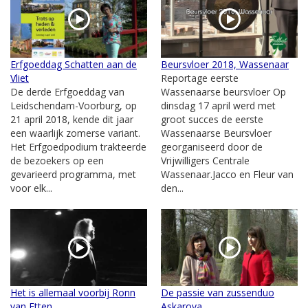
Erfgoeddag Schatten aan de
Beursvloer 2018, Wassenaar
Vliet
Reportage eerste
De derde Erfgoeddag van
Wassenaarse beursvloer Op
Leidschendam-Voorburg, op
dinsdag 17 april werd met
21 april 2018, kende dit jaar
groot succes de eerste
een waarlijk zomerse variant.
Wassenaarse Beursvloer
Het Erfgoedpodium trakteerde
georganiseerd door de
de bezoekers op een
Vrijwilligers Centrale
gevarieerd programma, met
Wassenaar.Jacco en Fleur van
voor elk...
den...
Het is allemaal voorbij Ronn
De passie van zussenduo
van Etten
Askarova