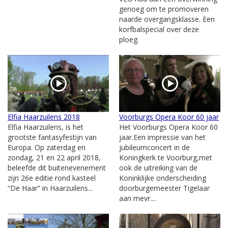
genoeg om te promoveren
naarde overgangsklasse. Een
korfbalspecial over deze
ploeg.
Elfia Haarzuilens 2018
Voorburgs Opera Koor 60 jaar
Elfia Haarzuilens, is het
Het Voorburgs Opera Koor 60
grootste fantasyfestijn van
jaar.Een impressie van het
Europa. Op zaterdag en
jubileumconcert in de
zondag, 21 en 22 april 2018,
Koningkerk te Voorburg,met
beleefde dit buitenevenement
ook de uitreiking van de
zijn 26e editie rond kasteel
Koninklijke onderscheiding
“De Haar” in Haarzuilens...
doorburgemeester Tigelaar
aan mevr....