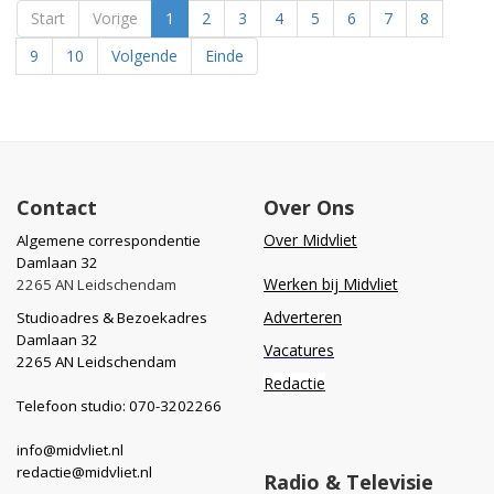
Start
Vorige
1
2
3
4
5
6
7
8
9
10
Volgende
Einde
Contact
Over Ons
Over Midvliet
Algemene correspondentie
Damlaan 32
Werken bij Midvliet
2265 AN Leidschendam
Adverteren
Studioadres & Bezoekadres
Damlaan 32
Vacatures
2265 AN Leidschendam
Redactie
Telefoon studio: 070-3202266
info@midvliet.nl
redactie@midvliet.nl
Radio & Televisie