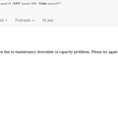
kanaal 41 /
KPN
kanaal 1489 /
Odido
kanaal 877
ist
Podcasts
35 jaar