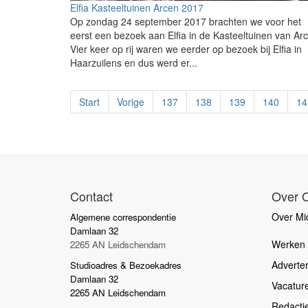
Elfia Kasteeltuinen Arcen 2017
Op zondag 24 september 2017 brachten we voor het
eerst een bezoek aan Elfia in de Kasteeltuinen van Ar
Vier keer op rij waren we eerder op bezoek bij Elfia in
Haarzuilens en dus werd er...
Start
Vorige
137
138
139
140
14
Contact
Over 
Over Mid
Algemene correspondentie
Damlaan 32
Werken b
2265 AN Leidschendam
Adverte
Studioadres & Bezoekadres
Damlaan 32
Vacatur
2265 AN Leidschendam
Redacti