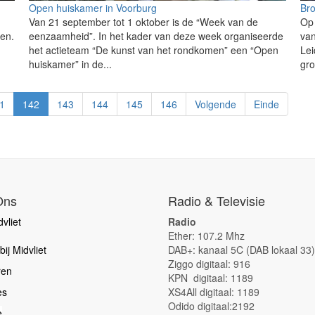
Open huiskamer in Voorburg
Br
Van 21 september tot 1 oktober is de “Week van de
Op
cen.
eenzaamheid”. In het kader van deze week organiseerde
va
het actieteam “De kunst van het rondkomen” een “Open
Le
huiskamer” in de...
gro
1
142
143
144
145
146
Volgende
Einde
Ons
Radio & Televisie
vliet
Radio
Ether: 107.2 Mhz
ij Midvliet
DAB+: kanaal 5C (DAB lokaal 33)
Ziggo digitaal: 916
ren
KPN digitaal: 1189
es
XS4All digitaal: 1189
Odido digitaal:2192
e