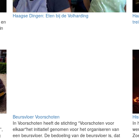
Haagse Dingen: Eten bij de Volharding
Haa
t en
tre
in
n
Beursvloer Voorschoten
His
In Voorschoten heeft de stichting "Voorschoten voor
In 
”,
elkaar"het initiatief genomen voor het organiseren van
wer
g
een beursvloer. De bedoeling van de beursvloer is, dat
Zoe