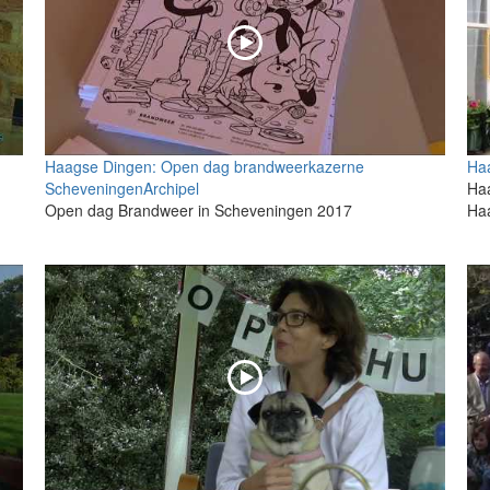
Haagse Dingen: Open dag brandweerkazerne
Ha
ScheveningenArchipel
Haa
Open dag Brandweer in Scheveningen 2017
Ha