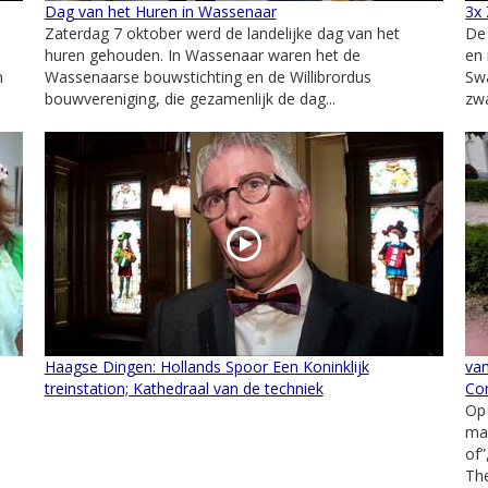
Dag van het Huren in Wassenaar
3x 
Zaterdag 7 oktober werd de landelijke dag van het
De 
huren gehouden. In Wassenaar waren het de
en
n
Wassenaarse bouwstichting en de Willibrordus
Swa
bouwvereniging, die gezamenlijk de dag...
zwa
Haagse Dingen: Hollands Spoor Een Koninklijk
van
treinstation; Kathedraal van de techniek
Con
Op
ma
of”
The