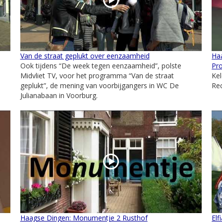
Van de straat geplukt over eenzaamheid
Ha
Ook tijdens “De week tegen eenzaamheid”, polste
Pr
Midvliet TV, voor het programma “Van de straat
Ke
geplukt”, de mening van voorbijgangers in WC De
Re
Julianabaan in Voorburg.
Haagse Dingen: Monumentje 2 Rusthof
Elf