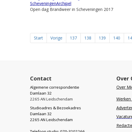
ScheveningenArchipel
Open dag Brandweer in Scheveningen 2017
Start
Vorige
137
138
139
140
1
Contact
Over 
Over Mid
Algemene correspondentie
Damlaan 32
Werken b
2265 AN Leidschendam
Adverte
Studioadres & Bezoekadres
Damlaan 32
Vacatur
2265 AN Leidschendam
Redacti
Telefoon studio: 070-3202266