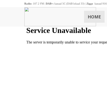
Radio:
107.2 FM |
DAB+:
kanaal 5C (DAB lokaal 33) |
Ziggo
kanaal 916
HOME
ZOEKEN