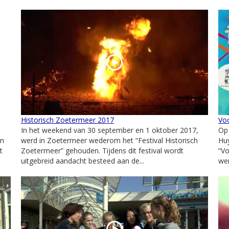
Historisch Zoetermeer 2017
Vo
In het weekend van 30 september en 1 oktober 2017,
Op
an
werd in Zoetermeer wederom het “Festival Historisch
Huy
t
Zoetermeer” gehouden. Tijdens dit festival wordt
“V
uitgebreid aandacht besteed aan de...
wer