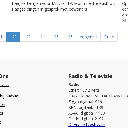
Haagse Diingen voor Midvliet TV; Monumentje Rusthof,
Op
Haagse dingen in gesprek met bewoners
eer
Arc
Elf
41
142
143
144
145
146
Volgende
Einde
Ons
Radio & Televisie
vliet
Radio
Ether: 107.2 Mhz
ij Midvliet
DAB+: kanaal 5C (DAB lokaal 33
Ziggo digitaal: 916
ren
KPN digitaal: 1189
es
XS4All digitaal: 1189
Odido digitaal:2192
e
Of via de livestream