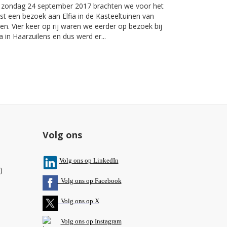
 zondag 24 september 2017 brachten we voor het
st een bezoek aan Elfia in de Kasteeltuinen van
en. Vier keer op rij waren we eerder op bezoek bij
ia in Haarzuilens en dus werd er...
Volg ons
V
olg ons op L
inkedIn
)
Volg ons op Facebook
Volg ons op X
Volg ons op Instagram