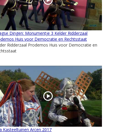
agse Dingen: Monumentje 3 Kelder Ridderzaal
odemos Huis voor Democratie en Rechtsstaat
lder Ridderzaal Prodemos Huis voor Democratie en
chtsstaat
ia Kasteeltuinen Arcen 2017