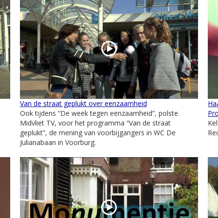
Van de straat geplukt over eenzaamheid
Ha
Ook tijdens “De week tegen eenzaamheid”, polste
Pr
Midvliet TV, voor het programma “Van de straat
Ke
geplukt”, de mening van voorbijgangers in WC De
Re
Julianabaan in Voorburg.