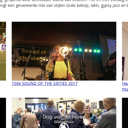
rengt een gevarieerde mix van stijlen zoals bebop, latin, gypsy jazz e
150e SOUND OF THE SIXTIES 2017
Ha
mu