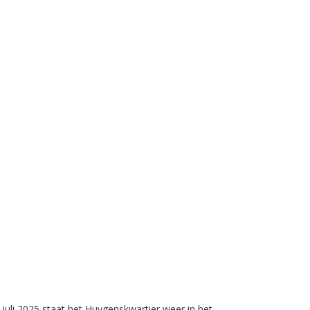
 juli 2025 staat het Huygenskwartier weer in het