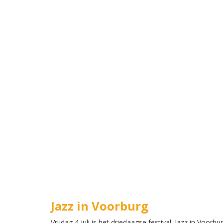
Jazz in Voorburg
Vrijdag 4 juli is het driedaagse festival 'Jazz in Vo