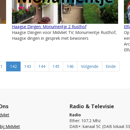
Haagse Dingen: Monumentje 2 Rusthof
Elf
Haagse Diingen voor Midvliet TV; Monumentje Rusthof,
Op
Haagse dingen in gesprek met bewoners
eer
Arc
Elf
41
142
143
144
145
146
Volgende
Einde
Ons
Radio & Televisie
vliet
Radio
Ether: 107.2 Mhz
ij Midvliet
DAB+: kanaal 5C (DAB lokaal 33