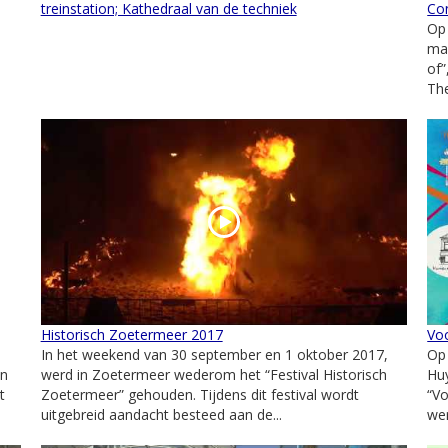
treinstation; Kathedraal van de techniek
Con
Op
ma
of”
The
Historisch Zoetermeer 2017
Vo
In het weekend van 30 september en 1 oktober 2017,
Op
an
werd in Zoetermeer wederom het “Festival Historisch
Huy
t
Zoetermeer” gehouden. Tijdens dit festival wordt
“V
uitgebreid aandacht besteed aan de...
wer