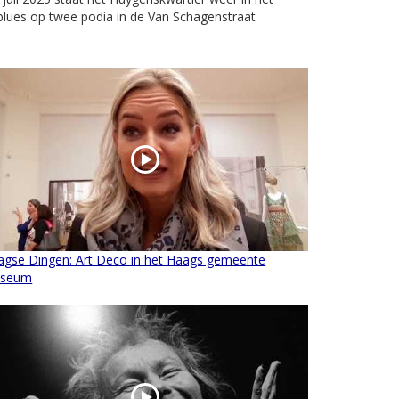
n blues op twee podia in de Van Schagenstraat
agse Dingen: Art Deco in het Haags gemeente
seum