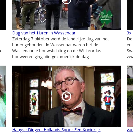
Dag van het Huren in Wassenaar
3x 
Zaterdag 7 oktober werd de landelijke dag van het
De 
huren gehouden. In Wassenaar waren het de
en
n
Wassenaarse bouwstichting en de Willibrordus
Swa
bouwvereniging, die gezamenlijk de dag...
zwa
Haagse Dingen: Hollands Spoor Een Koninklijk
van