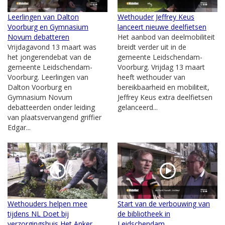
Leerlingen van Dalton
Wethouder Jeffrey Keus
Voorburg en Gymnasium
lanceert nieuwe deelfietsen
Novum debatteren
Het aanbod van deelmobiliteit
Vrijdagavond 13 maart was
breidt verder uit in de
het jongerendebat van de
gemeente Leidschendam-
gemeente Leidschendam-
Voorburg. Vrijdag 13 maart
Voorburg. Leerlingen van
heeft wethouder van
Dalton Voorburg en
bereikbaarheid en mobiliteit,
Gymnasium Novum
Jeffrey Keus extra deelfietsen
debatteerden onder leiding
gelanceerd...
van plaatsvervangend griffier
Edgar...
Wethouders helpen mee
Start van de verbouwing van
tijdens NL Doet bij
de bibliotheek in
verzorgingshuis Het Anker
Leidschendam