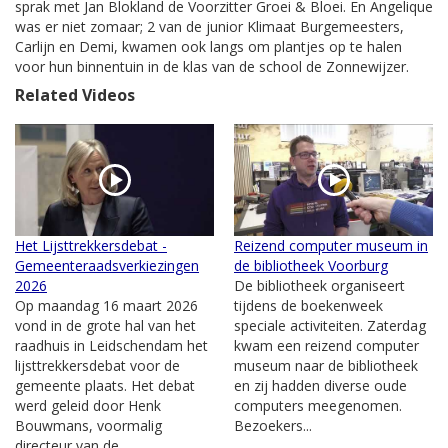
sprak met Jan Blokland de Voorzitter Groei & Bloei. En Angelique
was er niet zomaar; 2 van de junior Klimaat Burgemeesters,
Carlijn en Demi, kwamen ook langs om plantjes op te halen
voor hun binnentuin in de klas van de school de Zonnewijzer.
Related Videos
Het Lijsttrekkersdebat -
Reizend computer museum in
Gemeenteraadsverkiezingen
de bibliotheek Voorburg
2026
De bibliotheek organiseert
Op maandag 16 maart 2026
tijdens de boekenweek
vond in de grote hal van het
speciale activiteiten. Zaterdag
raadhuis in Leidschendam het
kwam een reizend computer
lijsttrekkersdebat voor de
museum naar de bibliotheek
gemeente plaats. Het debat
en zij hadden diverse oude
werd geleid door Henk
computers meegenomen.
Bouwmans, voormalig
Bezoekers...
directeur van de...