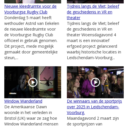
Nieuwe kleedruimte voor de
Tijdreis langs de Vliet; beleef
Voorburgse Rugby Club
de geschiedenis in VR en
Donderdag 5 maart heeft
theater
wethouder Astrid van Eekelen
Tijdreis langs de Vliet; beleef
de nieuwe kleedruimte voor
de geschiedenis in VR en
de Voorburgse Rugby Club
theater Woensdagavond 4
officieel in gebruik genomen.
maart is een innovatief
Dit project, mede mogelijk
erfgoed project gelanceerd
gemaakt door gemeentelijke
waarbij historische locaties in
steun,...
Leidschendam-Voorburg...
Window Wanderland
De winnaars van de sportprijs
De Amerikaanse Dawn
over 2025 in Leidschendam-
woonde in het verleden in
Voorburg.
Bristol (UK) waar ze zag hoe
Maandagavond 2 maart zijn
Window Wanderland mensen
de sportprijzen van