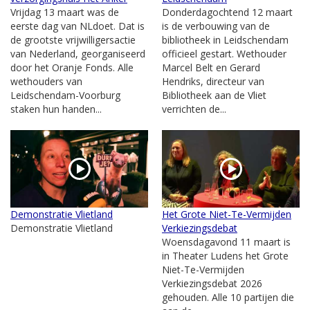
Vrijdag 13 maart was de
Donderdagochtend 12 maart
eerste dag van NLdoet. Dat is
is de verbouwing van de
de grootste vrijwilligersactie
bibliotheek in Leidschendam
van Nederland, georganiseerd
officieel gestart. Wethouder
door het Oranje Fonds. Alle
Marcel Belt en Gerard
wethouders van
Hendriks, directeur van
Leidschendam-Voorburg
Bibliotheek aan de Vliet
staken hun handen...
verrichten de...
Demonstratie Vlietland
Het Grote Niet-Te-Vermijden
Demonstratie Vlietland
Verkiezingsdebat
Woensdagavond 11 maart is
in Theater Ludens het Grote
Niet-Te-Vermijden
Verkiezingsdebat 2026
gehouden. Alle 10 partijen die