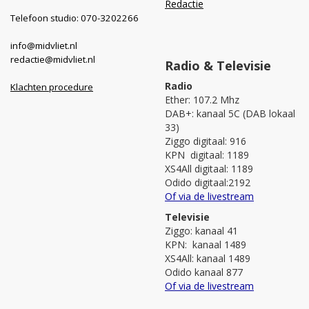
Redactie
Telefoon studio: 070-3202266
info@midvliet.nl
redactie@midvliet.nl
Radio & Televisie
Radio
Klachten procedure
Ether: 107.2 Mhz
DAB+: kanaal 5C (DAB lokaal
33)
Ziggo digitaal: 916
KPN digitaal: 1189
XS4All digitaal: 1189
Odido digitaal:2192
Of via de livestream
Televisie
Ziggo: kanaal 41
KPN: kanaal 1489
XS4All: kanaal 1489
Odido kanaal 877
Of via de livestream