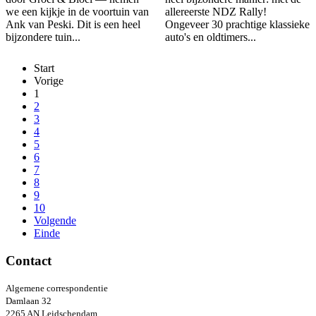
we een kijkje in de voortuin van
allereerste NDZ Rally!
Ank van Peski. Dit is een heel
Ongeveer 30 prachtige klassieke
bijzondere tuin...
auto's en oldtimers...
Start
Vorige
1
2
3
4
5
6
7
8
9
10
Volgende
Einde
Contact
Algemene correspondentie
Damlaan 32
2265 AN Leidschendam