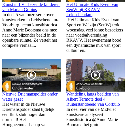
Kunst in LV: 'Lezende kinderen'
Het Ultimate Kids Event van
van Marian Gobius
SenW bij RKAVV
In deel 5 van onze serie over
Leidschendam
kunstwerken in Leidschendam-
Het Ultimate Kids Event van
Voorburg neemt kunsthistorica
Sport en Welzijn (SenW) trok
Anne Marie Boorsma ons mee
woensdag veel jonge bezoekers
naar een bijzonder beeld in de
naar voetbalvereniging
openbare ruimte. Ze vertelt het
RKAVV. Het evenement bood
complete verhaal...
een dynamische mix van sport,
cultuur en...
Nieuwe Driemanspolder onder
Wandeling langs beelden van
water gezet
Albert Termote deel 4
Het water in de Nieuwe
Ruiterstandbeeld van Corbulo
Driemanspolder staat tijdelijk
In deel vier van de Midvliet-
een flink stuk hoger dan
kunstserie analyseert
normaal! Het
kunsthistorica @Anne Marie
Hoogheemraadschap van
Boorsma het grote