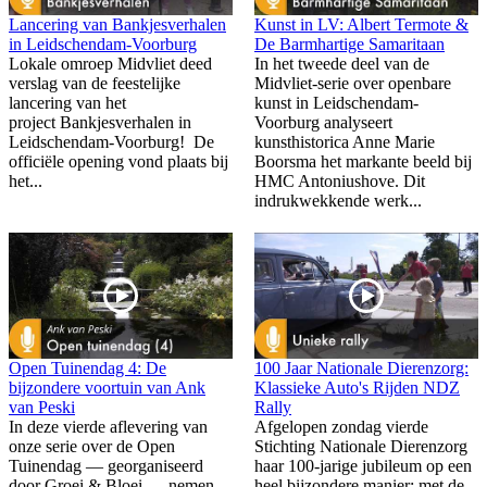
Lancering van Bankjesverhalen
Kunst in LV: Albert Termote &
in Leidschendam-Voorburg
De Barmhartige Samaritaan
Lokale omroep Midvliet deed
In het tweede deel van de
verslag van de feestelijke
Midvliet-serie over openbare
lancering van het
kunst in Leidschendam-
project Bankjesverhalen in
Voorburg analyseert
Leidschendam-Voorburg! De
kunsthistorica Anne Marie
officiële opening vond plaats bij
Boorsma het markante beeld bij
het...
HMC Antoniushove. Dit
indrukwekkende werk...
Open Tuinendag 4: De
100 Jaar Nationale Dierenzorg:
bijzondere voortuin van Ank
Klassieke Auto's Rijden NDZ
van Peski
Rally
In deze vierde aflevering van
Afgelopen zondag vierde
onze serie over de Open
Stichting Nationale Dierenzorg
Tuinendag — georganiseerd
haar 100-jarige jubileum op een
door Groei & Bloei — nemen
heel bijzondere manier: met de