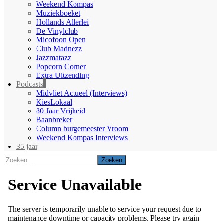
Weekend Kompas
Muziekboeket
Hollands Allerlei
De Vinylclub
Micofoon Open
Club Madnezz
Jazzmatazz
Popcorn Corner
Extra Uitzending
Podcasts
Midvliet Actueel (Interviews)
KiesLokaal
80 Jaar Vrijheid
Baanbreker
Column burgemeester Vroom
Weekend Kompas Interviews
35 jaar
Zoeken