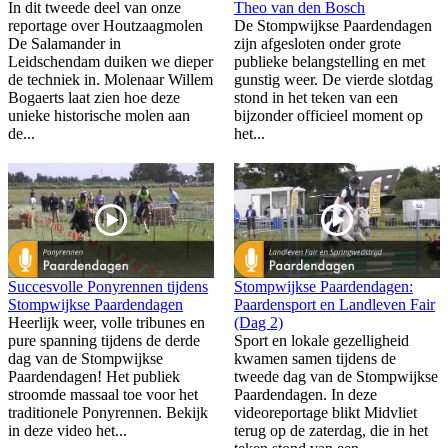
In dit tweede deel van onze
Theo van den Bosch
reportage over Houtzaagmolen
De Stompwijkse Paardendagen
De Salamander in
zijn afgesloten onder grote
Leidschendam duiken we dieper
publieke belangstelling en met
de techniek in. Molenaar Willem
gunstig weer. De vierde slotdag
Bogaerts laat zien hoe deze
stond in het teken van een
unieke historische molen aan
bijzonder officieel moment op
de...
het...
Succesvolle Ponyrennen tijdens
Stompwijkse Paardendagen:
Stompwijkse Paardendagen
Paardensport en Landleven Fair
Heerlijk weer, volle tribunes en
(Dag 2)
pure spanning tijdens de derde
Sport en lokale gezelligheid
dag van de Stompwijkse
kwamen samen tijdens de
Paardendagen! Het publiek
tweede dag van de Stompwijkse
stroomde massaal toe voor het
Paardendagen. In deze
traditionele Ponyrennen. Bekijk
videoreportage blikt Midvliet
in deze video het...
terug op de zaterdag, die in het