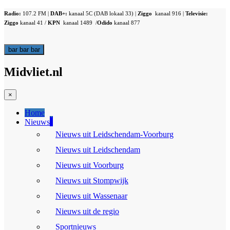
Radio:
107.2 FM |
DAB+:
kanaal 5C (DAB lokaal 33) |
Ziggo
kanaal 916 |
Televisie:
Ziggo
kanaal 41 /
KPN
kanaal 1489 /
Odido
kanaal 877
bar
bar
bar
Midvliet.nl
×
Home
Nieuws
Nieuws uit Leidschendam-Voorburg
Nieuws uit Leidschendam
Nieuws uit Voorburg
Nieuws uit Stompwijk
Nieuws uit Wassenaar
Nieuws uit de regio
Sportnieuws