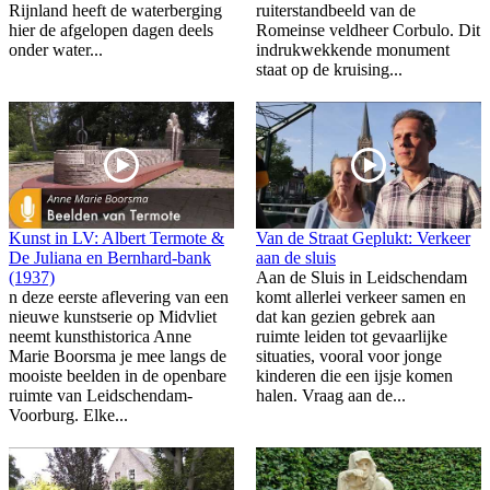
Rijnland heeft de waterberging
ruiterstandbeeld van de
hier de afgelopen dagen deels
Romeinse veldheer Corbulo. Dit
onder water...
indrukwekkende monument
staat op de kruising...
Kunst in LV: Albert Termote &
Van de Straat Geplukt: Verkeer
De Juliana en Bernhard-bank
aan de sluis
(1937)
Aan de Sluis in Leidschendam
n deze eerste aflevering van een
komt allerlei verkeer samen en
nieuwe kunstserie op Midvliet
dat kan gezien gebrek aan
neemt kunsthistorica Anne
ruimte leiden tot gevaarlijke
Marie Boorsma je mee langs de
situaties, vooral voor jonge
mooiste beelden in de openbare
kinderen die een ijsje komen
ruimte van Leidschendam-
halen. Vraag aan de...
Voorburg. Elke...