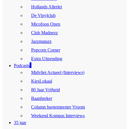
Hollands Allerlei
De Vinylclub
Micofoon Open
Club Madnezz
Jazzmatazz
Popcorn Corner
Extra Uitzending
Podcasts
Midvliet Actueel (Interviews)
KiesLokaal
80 Jaar Vrijheid
Baanbreker
Column burgemeester Vroom
Weekend Kompas Interviews
35 jaar