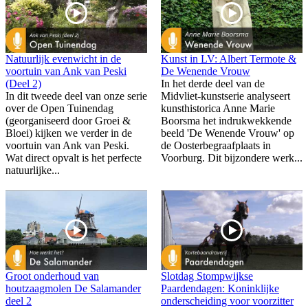
Natuurlijk evenwicht in de
Kunst in LV: Albert Termote &
voortuin van Ank van Peski
De Wenende Vrouw
(Deel 2)
In het derde deel van de
In dit tweede deel van onze serie
Midvliet-kunstserie analyseert
over de Open Tuinendag
kunsthistorica Anne Marie
(georganiseerd door Groei &
Boorsma het indrukwekkende
Bloei) kijken we verder in de
beeld 'De Wenende Vrouw' op
voortuin van Ank van Peski.
de Oosterbegraafplaats in
Wat direct opvalt is het perfecte
Voorburg. Dit bijzondere werk...
natuurlijke...
Groot onderhoud van
Slotdag Stompwijkse
houtzaagmolen De Salamander
Paardendagen: Koninklijke
deel 2
onderscheiding voor voorzitter