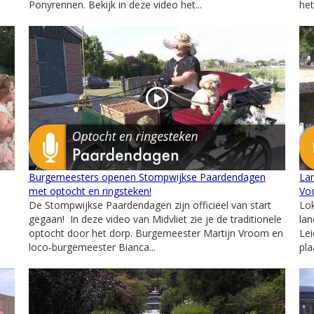
Ponyrennen. Bekijk in deze video het...
het
Burgemeesters openen Stompwijkse Paardendagen
La
met optocht en ringsteken!
Vo
De Stompwijkse Paardendagen zijn officieel van start
Lok
gegaan! In deze video van Midvliet zie je de traditionele
lan
optocht door het dorp. Burgemeester Martijn Vroom en
Le
loco-burgemeester Bianca...
pla