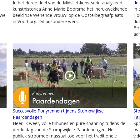
In het derde deel van de Midvliet-kunstserie analyseert
dee
kunsthistorica Anne Marie Boorsma het indrukwekkende
In 
 we
beeld 'De Wenende Vrouw' op de Oosterbegraafplaats
Ho
in Voorburg. Dit bijzondere werk...
dui
Bog
aan
Succesvolle Ponyrennen tijdens Stompwijkse
St
Paardendagen
Fai
Heerlijk weer, volle tribunes en pure spanning tijdens de
Spo
e
derde dag van de Stompwijkse Paardendagen! Het
tw
publiek stroomde massaal toe voor het traditionele
vid