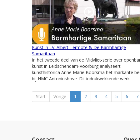
Kunst in LV: Albert Termote & De Barmhartige
Samaritaan
In het tweede deel van de Midvliet-serie over openba
kunst in Leidschendam-Voorburg analyseert
kunsthistorica Anne Marie Boorsma het markante be
bij HMC Antoniushove. Dit indrukwekkende werk...
Start
Vorige
1
2
3
4
5
6
7
Contact
Over 