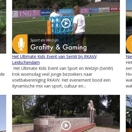
Het Ultimate Kids Event van SenW bij RKAVV
Ni
Leidschendam
Het
Het Ultimate Kids Event van Sport en Welzijn (SenW)
een
 de
trok woensdag veel jonge bezoekers naar
Ho
voetbalvereniging RKAVV. Het evenement bood een
wat
dynamische mix van sport, cultuur en...
wat