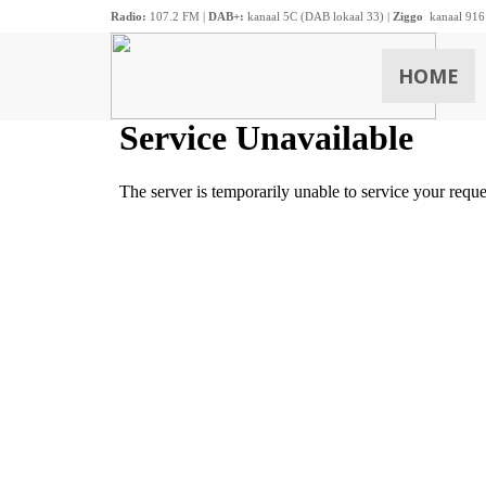
Radio:
107.2 FM |
DAB+:
kanaal 5C (DAB lokaal 33) |
Ziggo
kanaal 916
HOME
ZOEKEN