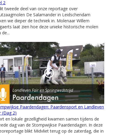
l 2
dit tweede deel van onze reportage over
utzaagmolen De Salamander in Leidschendam
ken we dieper de techniek in. Molenaar Willem
aerts laat zien hoe deze unieke historische molen
 de...
ompwijkse Paardendagen: Paardensport en Landleven
r (Dag 2)
rt en lokale gezelligheid kwamen samen tijdens de
eede dag van de Stompwijkse Paardendagen. In deze
eoreportage blikt Midvliet terug op de zaterdag, die in