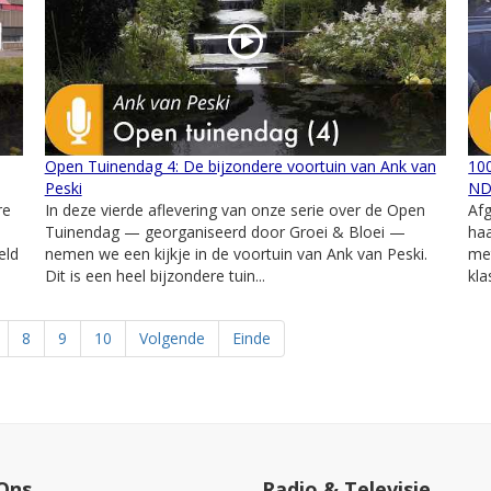
Open Tuinendag 4: De bijzondere voortuin van Ank van
100
Peski
ND
re
In deze vierde aflevering van onze serie over de Open
Afg
Tuinendag — georganiseerd door Groei & Bloei —
haa
eld
nemen we een kijkje in de voortuin van Ank van Peski.
met
Dit is een heel bijzondere tuin...
kla
8
9
10
Volgende
Einde
Ons
Radio & Televisie