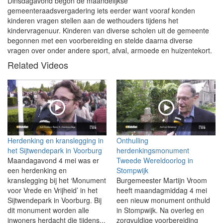
Dinsdagavond begon de maandelijkse
gemeenteraadsvergadering iets eerder want vooraf konden
kinderen vragen stellen aan de wethouders tijdens het
kindervragenuur. Kinderen van diverse scholen uit de gemeente
begonnen met een voorbereiding en stelde daarna diverse
vragen over onder andere sport, afval, armoede en huizentekort.
Related Videos
Herdenking en kranslegging in
Onthulling
het Sijtwendepark in Voorburg
herdenkingsmonument
Maandagavond 4 mei was er
Tweede Wereldoorlog in
een herdenking en
Stompwijk
kranslegging bij het ‘Monument
Burgemeester Martijn Vroom
voor Vrede en Vrijheid’ in het
heeft maandagmiddag 4 mei
Sijtwendepark in Voorburg. Bij
een nieuw monument onthuld
dit monument worden alle
in Stompwijk. Na overleg en
inwoners herdacht die tijdens...
zorgvuldige voorbereiding