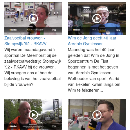
Zaalvoetbal vrouwen -
Wim de Jong geeft 40 jaar
Stompwijk '92 - RKAVV
Aerobic Gymlessen
Wij waren maandagavond in
Maandag was het 40 jaar
sporthal De Meerhorst bij de
geleden dat Wim de Jong in
zaalvoetbalwedstrijd Stompwijk
Sportcentrum De Fluit
'92 - RKAVV bij de vrouwen.
begonnen is met het geven
Wij vroegen ons af hoe de
van Aerobic Gymlessen.
beleving is van het zaalvoetbal
Wethouder van sport, Astrid
bij de vrouwen?
van Eekelen kwam langs om
Wim te feliciteren...