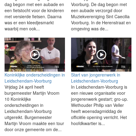
dag begon met een aubade en
Voorburg. De dag begon met
een fietstocht voor de kinderen
een aubade verzorgd door
met versierde fietsen. Daarna
Muziekvereniging Sint Caecilia
was er een kleedjesmarkt
Voorburg. In de Herenstraat en
waarbij men ook...
omgeving was de...
Koninklijke onderscheidingen in
Start van jongerenwerk in
Leidschendam-Voorburg
Leidschendam-Voorburg
Vrijdag 24 april heeft
In Leidschendam-Voorburg is
burgemeester Martijn Vroom
een nieuwe organisatie voor
10 Koninklijke
jongerenwerk gestart; gro-up.
onderscheidingen in
Wethouder Philip van Veller
Leidschendam-Voorburg
heeft woensdagmiddag de
uitgereikt. Burgemeester
officiële opening verricht. Het
Martijn Vroom maakte een tour
hoofdkwartier is...
door onze gemeente om de...