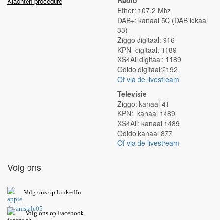
Radio
Klachten procedure
Ether: 107.2 Mhz
DAB+: kanaal 5C (DAB lokaal
33)
Ziggo digitaal: 916
KPN digitaal: 1189
XS4All digitaal: 1189
Odido digitaal:2192
Of via de livestream
Televisie
Ziggo: kanaal 41
KPN: kanaal 1489
XS4All: kanaal 1489
Odido kanaal 877
Of via de livestream
Volg ons
V
olg ons op L
inkedIn
Volg ons op Facebook