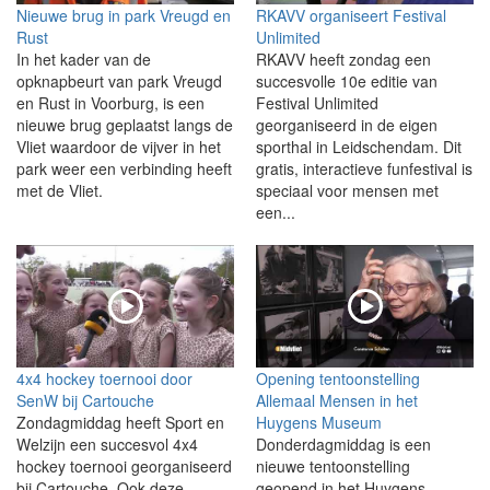
Nieuwe brug in park Vreugd en
RKAVV organiseert Festival
Rust
Unlimited
In het kader van de
RKAVV heeft zondag een
opknapbeurt van park Vreugd
succesvolle 10e editie van
en Rust in Voorburg, is een
Festival Unlimited
nieuwe brug geplaatst langs de
georganiseerd in de eigen
Vliet waardoor de vijver in het
sporthal in Leidschendam. Dit
park weer een verbinding heeft
gratis, interactieve funfestival is
met de Vliet.
speciaal voor mensen met
een...
4x4 hockey toernooi door
Opening tentoonstelling
SenW bij Cartouche
Allemaal Mensen in het
Zondagmiddag heeft Sport en
Huygens Museum
Welzijn een succesvol 4x4
Donderdagmiddag is een
hockey toernooi georganiseerd
nieuwe tentoonstelling
bij Cartouche. Ook deze
geopend in het Huygens