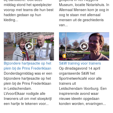
middag stond het speelplezier
Museum, locatie Notarishuis. In
voorop met teams die hun best
Allemaal Mensen kom je oog in
hadden gedaan op hun
oog te staan met allemaal
kleding...
mensen uit de geschiedenis
van...
Bijzondere hartjesactie op het
S&W training voor trainers
plein bij de Prins Frederiklaan
Op dinsdagavond 14 april
Donderdagmiddag was er een
organiseerde S&W het
bijzondere hartjesactie op het
Sportnetwerkcafé voor alle
plein bij de Prins Frederiklaan
trainers uit
in Leidschendam.
Leidschendam‑Voorburg. Een
LVvoorElkaar nodigde alle
inspirerende avond waar
Inwoners uit om met stoepkrijt
nieuwe ideeën opgedaan
een hartje te tekenen voor...
konden worden, ervaringen...