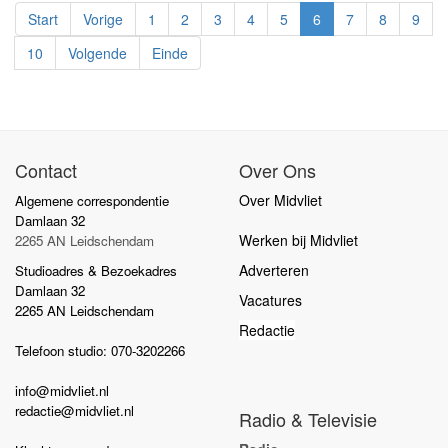
Start
Vorige
1
2
3
4
5
6
7
8
9
10
Volgende
Einde
Contact
Over Ons
Over Midvliet
Algemene correspondentie
Damlaan 32
Werken bij Midvliet
2265 AN Leidschendam
Adverteren
Studioadres & Bezoekadres
Damlaan 32
Vacatures
2265 AN Leidschendam
Redactie
Telefoon studio: 070-3202266
info@midvliet.nl
redactie@midvliet.nl
Radio & Televisie