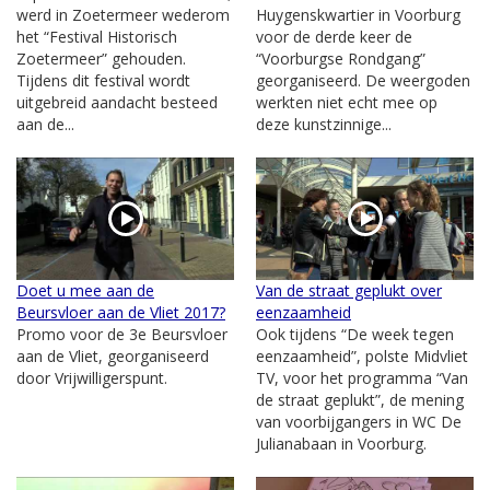
werd in Zoetermeer wederom
Huygenskwartier in Voorburg
het “Festival Historisch
voor de derde keer de
Zoetermeer” gehouden.
“Voorburgse Rondgang”
Tijdens dit festival wordt
georganiseerd. De weergoden
uitgebreid aandacht besteed
werkten niet echt mee op
aan de...
deze kunstzinnige...
Doet u mee aan de
Van de straat geplukt over
Beursvloer aan de Vliet 2017?
eenzaamheid
Promo voor de 3e Beursvloer
Ook tijdens “De week tegen
aan de Vliet, georganiseerd
eenzaamheid”, polste Midvliet
door Vrijwilligerspunt.
TV, voor het programma “Van
de straat geplukt”, de mening
van voorbijgangers in WC De
Julianabaan in Voorburg.