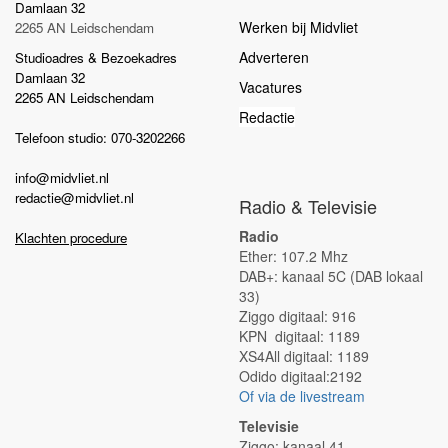
Damlaan 32
Werken bij Midvliet
2265 AN Leidschendam
Adverteren
Studioadres & Bezoekadres
Damlaan 32
Vacatures
2265 AN Leidschendam
Redactie
Telefoon studio: 070-3202266
info@midvliet.nl
redactie@midvliet.nl
Radio & Televisie
Radio
Klachten procedure
Ether: 107.2 Mhz
DAB+: kanaal 5C (DAB lokaal
33)
Ziggo digitaal: 916
KPN digitaal: 1189
XS4All digitaal: 1189
Odido digitaal:2192
Of via de livestream
Televisie
Ziggo: kanaal 41