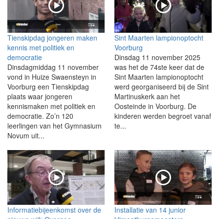
Tienskipdag jongeren maken
Sint Maarten lampionoptocht
kennis met politiek en
Voorburg
democratie
Dinsdag 11 november 2025
Dinsdagmiddag 11 november
was het de 74ste keer dat de
vond in Huize Swaensteyn in
Sint Maarten lampionoptocht
Voorburg een Tienskipdag
werd georganiseerd bij de Sint
plaats waar jongeren
Martinuskerk aan het
kennismaken met politiek en
Oosteinde in Voorburg. De
democratie. Zo’n 120
kinderen werden begroet vanaf
leerlingen van het Gymnasium
te...
Novum uit...
Informatiebijeenkomst over de
Installatie van 14 junior