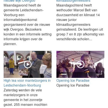
nieuwe wijk Overgoo
klimaatburgemeesters
Maandagavond heeft de
Maandagochtend heeft
gemeente Leidschendam-
wethouder Marcel Belt van
Voorburg een
duurzaamheid en klimaat 14
informatiebijeenkomst
nieuwe junior
georganiseerd over de nieuwe
klimaatburgemeesters
wijk Overgoo. Bezoekers
geïnstalleerd. De leerlingen uit
konden in een informele setting
groep 7 en 8 zijn afkomstig van
informatie krijgen over de
verschillende scholen...
plannen.
High tea voor mantelzorgers in
Opening Ice Paradise
Leidschendam-Voorburg
Opening Ice Paradise
Zaterdag werden de vele
mantelzorgers in onze
gemeente in het zonnetje
gezet. 255 mensen mochten