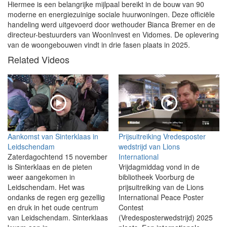
Hiermee is een belangrijke mijlpaal bereikt in de bouw van 90
moderne en energiezuinige sociale huurwoningen. Deze officiële
handeling werd uitgevoerd door wethouder Bianca Bremer en de
directeur-bestuurders van WoonInvest en Vidomes. De oplevering
van de woongebouwen vindt in drie fasen plaats in 2025.
Related Videos
Aankomst van Sinterklaas in
Prijsuitreiking Vredesposter
Leidschendam
wedstrijd van Lions
Zaterdagochtend 15 november
International
is Sinterklaas en de pieten
Vrijdagmiddag vond in de
weer aangekomen in
bibliotheek Voorburg de
Leidschendam. Het was
prijsuitreiking van de Lions
ondanks de regen erg gezellig
International Peace Poster
en druk in het oude centrum
Contest
van Leidschendam. Sinterklaas
(Vredesposterwedstrijd) 2025