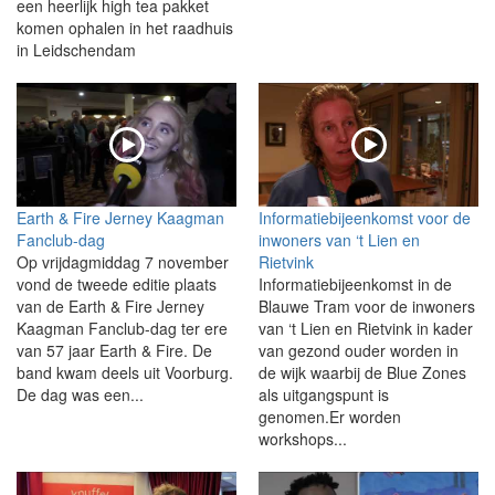
een heerlijk high tea pakket
komen ophalen in het raadhuis
in Leidschendam
Earth & Fire Jerney Kaagman
Informatiebijeenkomst voor de
Fanclub-dag
inwoners van ‘t Lien en
Op vrijdagmiddag 7 november
Rietvink
vond de tweede editie plaats
Informatiebijeenkomst in de
van de Earth & Fire Jerney
Blauwe Tram voor de inwoners
Kaagman Fanclub-dag ter ere
van ‘t Lien en Rietvink in kader
van 57 jaar Earth & Fire. De
van gezond ouder worden in
band kwam deels uit Voorburg.
de wijk waarbij de Blue Zones
De dag was een...
als uitgangspunt is
genomen.Er worden
workshops...