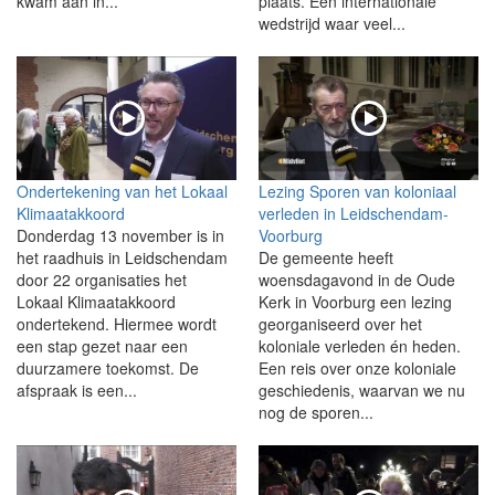
kwam aan in...
plaats. Een internationale
wedstrijd waar veel...
Ondertekening van het Lokaal
Lezing Sporen van koloniaal
Klimaatakkoord
verleden in Leidschendam-
Donderdag 13 november is in
Voorburg
het raadhuis in Leidschendam
De gemeente heeft
door 22 organisaties het
woensdagavond in de Oude
Lokaal Klimaatakkoord
Kerk in Voorburg een lezing
ondertekend. Hiermee wordt
georganiseerd over het
een stap gezet naar een
koloniale verleden én heden.
duurzamere toekomst. De
Een reis over onze koloniale
afspraak is een...
geschiedenis, waarvan we nu
nog de sporen...