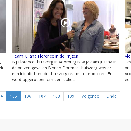
Team Juliana Florence in de Prijzen
Vlo
,
Bij Florence thuiszorg in Voorburg is wijkteam Juliana in
Tea
rk
de prijzen gevallen.Binnen Florence thuiszorg was er
pri
een initiatief om de thuiszorg teams te promoten. Er
Voo
werd opgeroepen om een leuke...
een
04
105
106
107
108
109
Volgende
Einde