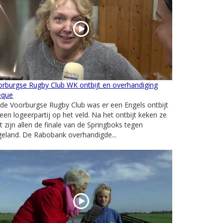
rburgse Rugby Club WK ontbijt en overhandiging
eque
 de Voorburgse Rugby Club was er een Engels ontbijt
een logeerpartij op het veld. Na het ontbijt keken ze
 zijn allen de finale van de Springboks tegen
eland. De Rabobank overhandigde...