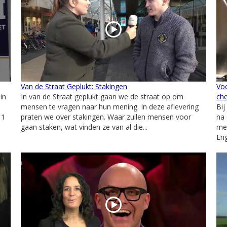
Van de Straat Geplukt: Stakingen
Voo
in
In van de Straat geplukt gaan we de straat op om
ch
mensen te vragen naar hun mening. In deze aflevering
Bij
 1
praten we over stakingen. Waar zullen mensen voor
na 
gaan staken, wat vinden ze van al die...
met
Eng