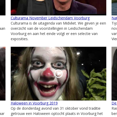
Culturama November Leidschendam Voorburg
Na
Culturama is de uitagenda van Midvliet. We geven je een
Tij
gaan
overzicht van de voorstellingen in Leidschendam
no
Voorburg en aan het einde volgt er een selectie van
va
exposities.
Vie
Haloween in Voorburg 2019
De
Op de donderdag avond van 31 oktober vond traditie
Ra
aar
getrouw een Haloween optocht plaats in Voorburg het
be