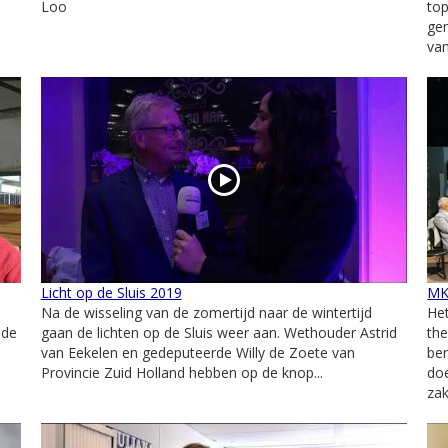
Loo
to
ge
van
Licht op de Sluis 2019
MK
Na de wisseling van de zomertijd naar de wintertijd
He
 de
gaan de lichten op de Sluis weer aan. Wethouder Astrid
th
van Eekelen en gedeputeerde Willy de Zoete van
ber
Provincie Zuid Holland hebben op de knop...
doe
zak