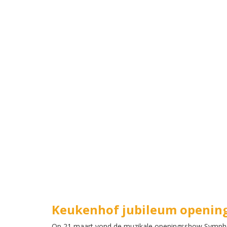
Keukenhof jubileum openin
Op 21 maart vond de muzikale openingsshow Symphony 