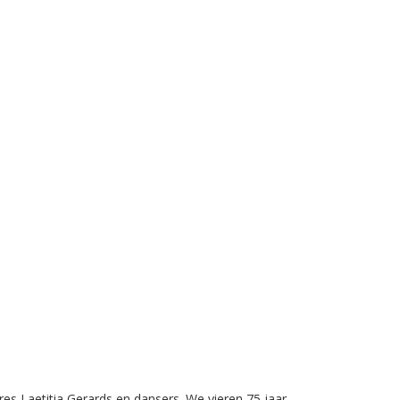
s Laetitia Gerards en dansers. We vieren 75 jaar