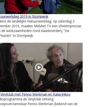
tuurwerkdag 2019 in Stompwijk
dens de landelijke Natuurwerkdag, op zaterdag 2
vember 2019, maakte Midvliet TV een sfeerimpressie
n de werkzaamheden rond Kaasboerderij "De
rhuizen" in Stompwijk.
 Vinylclub met Fenno Werkman en Kalasjnikov
dioprogramma de Vinylclub ontving
roepsverzamelaar Fenno Werkman (bekend van de