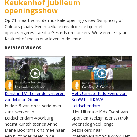
Keukenhof jubileum
openingsshow
Op 21 maart vond de muzikale openingsshow Symphony of
Colours plaats. Een muzikale reis door de tijd met
operazangeres Laetitia Gerards en dansers. We vieren 75 jaar
Keukenhof met nieuw leven in de lente
Related Videos
Kunst in LV: 'Lezende kinderen'
Het Ultimate Kids Event van
van Marian Gobius
SenW bij RKAVV
In deel 5 van onze serie over
Leidschendam
kunstwerken in
Het Ultimate Kids Event van
Leidschendam-Voorburg
Sport en Welzijn (SenW) trok
neemt kunsthistorica Anne
woensdag veel jonge
Marie Boorsma ons mee naar
bezoekers naar
een bijzonder beeld in de
voetbalvereniging RKAVV. Het