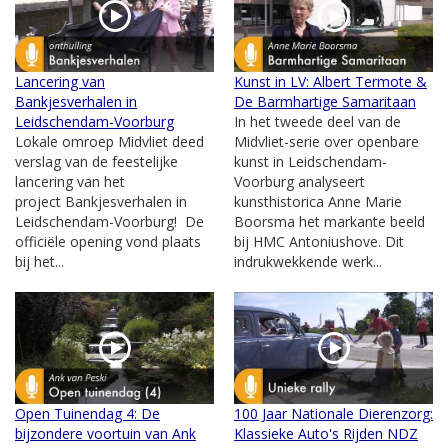
Lancering van
Kunst in LV: Albert Termote &
Bankjesverhalen in
De Barmhartige Samaritaan
Leidschendam-Voorburg
In het tweede deel van de
Lokale omroep Midvliet deed
Midvliet-serie over openbare
verslag van de feestelijke
kunst in Leidschendam-
lancering van het
Voorburg analyseert
project Bankjesverhalen in
kunsthistorica Anne Marie
Leidschendam-Voorburg! De
Boorsma het markante beeld
officiële opening vond plaats
bij HMC Antoniushove. Dit
bij het...
indrukwekkende werk...
Open Tuinendag 4: De
100 Jaar Nationale Dierenzorg:
bijzondere voortuin van Ank
Klassieke Auto's Rijden NDZ