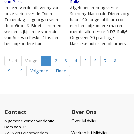
van Peski
Rally
In deze vierde aflevering van
Afgelopen zondag vierde
onze serie over de Open
Stichting Nationale Dierenzorg
Tuinendag — georganiseerd
haar 100-jarige jubileum op
door Groei & Bloei — nemen
een heel bijzondere manier:
we een kijkje in de voortuin
met de allereerste NDZ Rally!
van Ank van Peski. Dit is een
Ongeveer 30 prachtige
heel bijzondere tuin...
klassieke auto's en oldtimers...
Start
Vorige
1
2
3
4
5
6
7
8
9
10
Volgende
Einde
Contact
Over Ons
Over Midvliet
Algemene correspondentie
Damlaan 32
Werken bij Midvliet
2265 AN Leidschendam