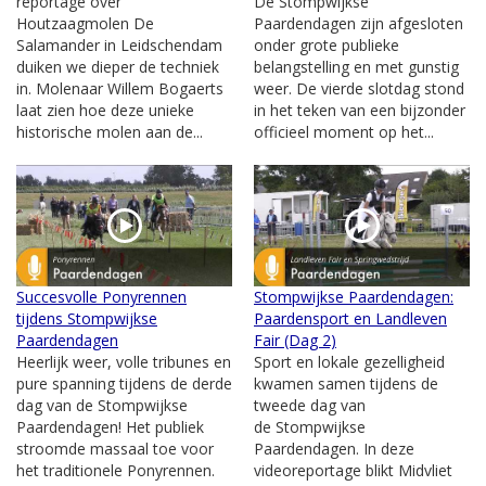
reportage over
De Stompwijkse
Houtzaagmolen De
Paardendagen zijn afgesloten
Salamander in Leidschendam
onder grote publieke
duiken we dieper de techniek
belangstelling en met gunstig
in. Molenaar Willem Bogaerts
weer. De vierde slotdag stond
laat zien hoe deze unieke
in het teken van een bijzonder
historische molen aan de...
officieel moment op het...
Succesvolle Ponyrennen
Stompwijkse Paardendagen:
tijdens Stompwijkse
Paardensport en Landleven
Paardendagen
Fair (Dag 2)
Heerlijk weer, volle tribunes en
Sport en lokale gezelligheid
pure spanning tijdens de derde
kwamen samen tijdens de
dag van de Stompwijkse
tweede dag van
Paardendagen! Het publiek
de Stompwijkse
stroomde massaal toe voor
Paardendagen. In deze
het traditionele Ponyrennen.
videoreportage blikt Midvliet