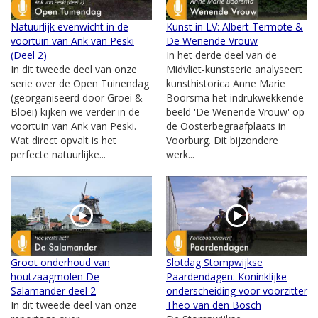
Natuurlijk evenwicht in de
Kunst in LV: Albert Termote &
voortuin van Ank van Peski
De Wenende Vrouw
(Deel 2)
In het derde deel van de
In dit tweede deel van onze
Midvliet-kunstserie analyseert
serie over de Open Tuinendag
kunsthistorica Anne Marie
(georganiseerd door Groei &
Boorsma het indrukwekkende
Bloei) kijken we verder in de
beeld 'De Wenende Vrouw' op
voortuin van Ank van Peski.
de Oosterbegraafplaats in
Wat direct opvalt is het
Voorburg. Dit bijzondere
perfecte natuurlijke...
werk...
Groot onderhoud van
Slotdag Stompwijkse
houtzaagmolen De
Paardendagen: Koninklijke
Salamander deel 2
onderscheiding voor voorzitter
In dit tweede deel van onze
Theo van den Bosch