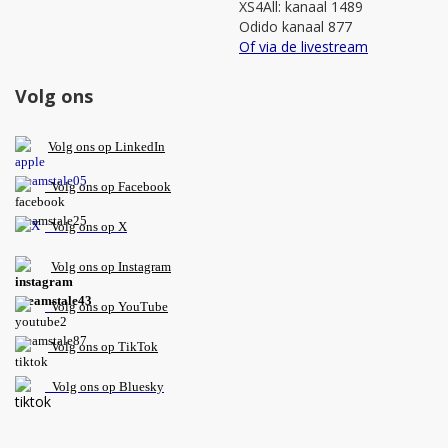
XS4All: kanaal 1489
Odido kanaal 877
Of via de livestream
Volg ons
V
olg ons op L
inkedIn
Volg ons op Facebook
Volg ons op X
Volg ons op Instagram
Volg
ons op
YouTube
Volg ons op TikTok
Volg ons op Bluesky