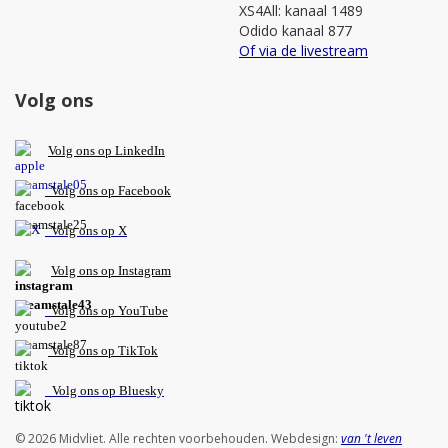
XS4All: kanaal 1489
Odido kanaal 877
Of via de livestream
Volg ons
V
olg ons op L
inkedIn
Volg ons op Facebook
Volg ons op X
Volg ons op Instagram
Volg
ons op
YouTube
Volg ons op TikTok
Volg ons op Bluesky
© 2026 Midvliet. Alle rechten voorbehouden. Webdesign:
van 't leven