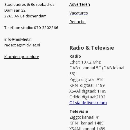
Adverteren
Studioadres & Bezoekadres
Damlaan 32
Vacatures
2265 AN Leidschendam
Redactie
Telefoon studio: 070-3202266
info@midvliet.nl
redactie@midvliet.nl
Radio & Televisie
Radio
Klachten procedure
Ether: 107.2 Mhz
DAB+: kanaal 5C (DAB lokaal
33)
Ziggo digitaal: 916
KPN digitaal: 1189
XS4All digitaal: 1189
Odido digitaal:2192
Of via de livestream
Televisie
Ziggo: kanaal 41
KPN: kanaal 1489
XS4All: kanaal 1489