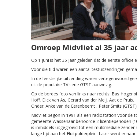
Omroep Midvliet al 35 jaar 
Op 1 juni is het 35 jaar geleden dat de eerste officiël
Voor die tijd waren een aantal testuitzendingen gem
In de feestelijke uitzending waren vertegenwoordiger
uit de populaire TV serie GTST aanwezig.
Op de bordes foto van links naar rechts: Bas Hogenb
Hoff, Dick van As, Gerard van der Meij, Aat de Pruis.
Onder: Anke van de Eerenbeemt , Peter Smits (GTST), 
Midvliet begon in 1991 als een radiostation voor d
gemeente Wassenaar behoorde 2 licentieperioden (10 j
is inmiddels uitgegroeid tot een mulitmediale zender 
lange tijd aan het Fluitpolderplein. Later werd er n