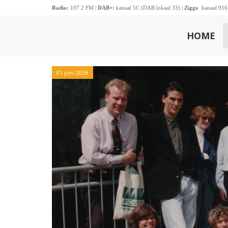
Radio:
107.2 FM |
DAB+:
kanaal 5C (DAB lokaal 33) |
Ziggo
kanaal 916
HOME
01 juni 2026