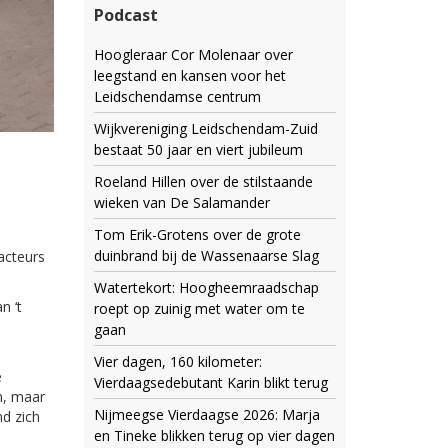
Podcast
Hoogleraar Cor Molenaar over
leegstand en kansen voor het
Leidschendamse centrum
Wijkvereniging Leidschendam-Zuid
bestaat 50 jaar en viert jubileum
Roeland Hillen over de stilstaande
wieken van De Salamander
Tom Erik-Grotens over de grote
duinbrand bij de Wassenaarse Slag
acteurs
Watertekort: Hoogheemraadschap
n ‘t
roept op zuinig met water om te
gaan
Vier dagen, 160 kilometer:
e
Vierdaagsedebutant Karin blikt terug
n, maar
Nijmeegse Vierdaagse 2026: Marja
nd zich
en Tineke blikken terug op vier dagen