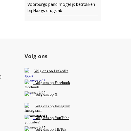
Voorburgs pand mogelijk betrokken
bij Haags drugslab
Volg ons
V
olg ons op L
inkedIn
)
Volg ons op Facebook
Volg ons op X
Volg ons op Instagram
Volg
ons op
YouTube
Volg ons op TikTok