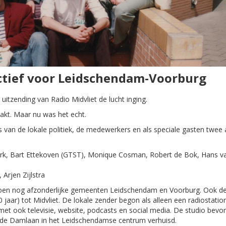
actief voor Leidschendam-Voorburg
e uitzending van Radio Midvliet de lucht inging.
aakt. Maar nu was het echt.
s van de lokale politiek, de medewerkers en als speciale gasten twee 
irk, Bart Ettekoven (GTST), Monique Cosman, Robert de Bok, Hans va
Arjen Zijlstra
e toen nog afzonderlijke gemeenten Leidschendam en Voorburg. Ook d
aar) tot Midvliet. De lokale zender begon als alleen een radiostatio
met ook televisie, website, podcasts en social media. De studio bevo
aar de Damlaan in het Leidschendamse centrum verhuisd.