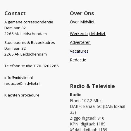
Contact
Over Ons
Over Midvliet
Algemene correspondentie
Damlaan 32
Werken bij Midvliet
2265 AN Leidschendam
Adverteren
Studioadres & Bezoekadres
Damlaan 32
Vacatures
2265 AN Leidschendam
Redactie
Telefoon studio: 070-3202266
info@midvliet.nl
redactie@midvliet.nl
Radio & Televisie
Radio
Klachten procedure
Ether: 107.2 Mhz
DAB+: kanaal 5C (DAB lokaal
33)
Ziggo digitaal: 916
KPN digitaal: 1189
XS4All digitaal: 1189